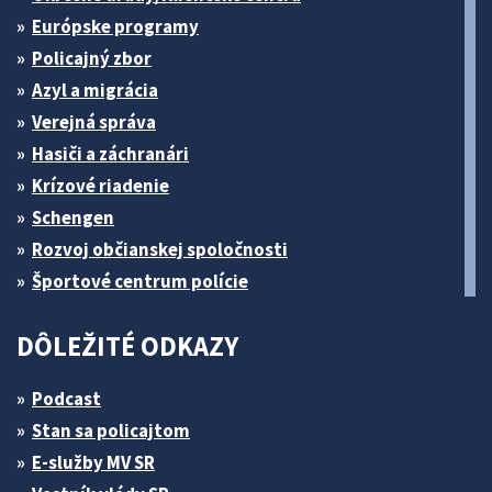
Európske programy
Policajný zbor
Azyl a migrácia
Verejná správa
Hasiči a záchranári
Krízové riadenie
Schengen
Rozvoj občianskej spoločnosti
Športové centrum polície
DÔLEŽITÉ ODKAZY
Podcast
Stan sa policajtom
E-služby MV SR