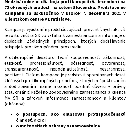
Medzinárodného dňa boja proti korupcii (9. december) na
72 okresných úradoch na celom Slovensku. Predstavenie
kampane sa uskutočnilo v utorok 7. decembra 2021 v
Klientskom centre v Bratislave.
Kampaň je vyústením predchádzajúcich preventívnych aktivít
rezortu vnútra SR vo vzťahu k zamestnancom a informuje o
desiatich základných princípoch, ktorých dodržiavanie
prispeje k protikorupčnému prostrediu.
Protikorupčné desatoro tvorí zodpovednosť, zákonnosť,
etickosť, profesionálnosť, dôslednosť, otvorenosť,
transparentnosť, nepodplatiteľnosť, nestrannosť,
poctivosť. Cieľom kampane je predstaviť spomínaných desať
kľúčových protikorupčných princípov, ktorých rešpektovaním
a dodržiavaním máme možnosť posilniť dôveru v právny
štát, chrániť každého zodpovedného zamestnanca a klienta
MV SR a zároveň informovať zamestnancov a klientov
(občanov):
o postupoch, ako ohlasovať protispoločenskú
činnosť,
ako aj
o možnostiach ochrany oznamovateľov.