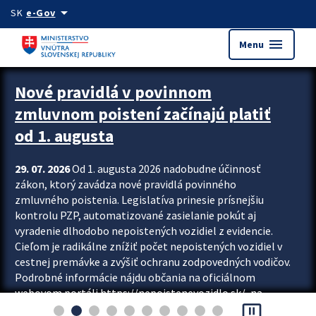
Preskocit na hlavný obsah
arrow_drop_down
SK
e-Gov
menu
Menu
Zastavit automatický posun upútavok
Nové pravidlá v povinnom
zmluvnom poistení začínajú platiť
od 1. augusta
29. 07. 2026
Od 1. augusta 2026 nadobudne účinnosť
zákon, ktorý zavádza nové pravidlá povinného
zmluvného poistenia. Legislatíva prinesie prísnejšiu
kontrolu PZP, automatizované zasielanie pokút aj
vyradenie dlhodobo nepoistených vozidiel z evidencie.
Cieľom je radikálne znížiť počet nepoistených vozidiel v
cestnej premávke a zvýšiť ochranu zodpovedných vodičov.
Podrobné informácie nájdu občania na oficiálnom
webovom portáli https://nepoistenevozidlo.sk/, na
pause_presentation
ktorom od augusta pribudne aj možnosť overiť si...