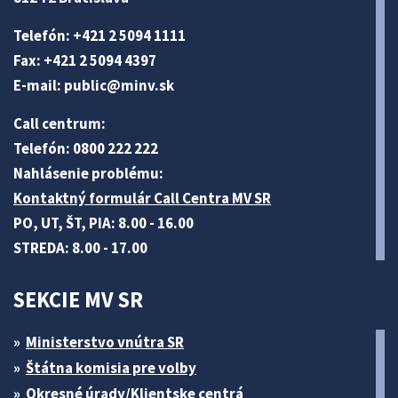
Telefón: +421 2 5094 1111
Fax: +421 2 5094 4397
E-mail:
public@minv
.sk
Call centrum:
Telefón: 0800 222 222
Nahlásenie problému:
Kontaktný formulár Call Centra MV SR
PO, UT, ŠT, PIA: 8.00 - 16.00
STREDA: 8.00 - 17.00
SEKCIE MV SR
Ministerstvo vnútra SR
Štátna komisia pre volby
Okresné úrady/Klientske centrá