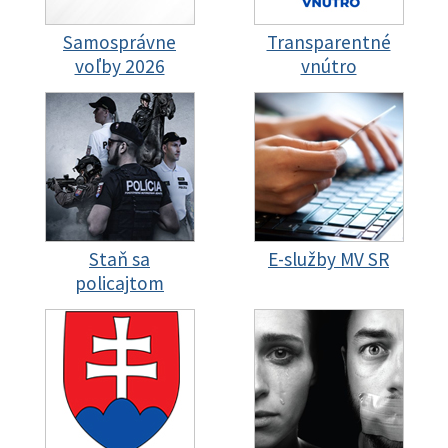
Samosprávne
Transparentné
voľby 2026
vnútro
Staň sa
E-služby MV SR
policajtom