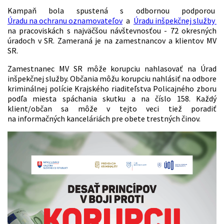
Kampaň bola spustená s odbornou podporou
Úradu na ochranu oznamovateľov
a
Úradu inšpekčnej služby
na pracoviskách s najväčšou návštevnosťou - 72 okresných
úradoch v SR. Zameraná je na zamestnancov a klientov MV
SR.
Zamestnanec MV SR môže korupciu nahlasovať na Úrad
inšpekčnej služby. Občania môžu korupciu nahlásiť na odbore
kriminálnej polície Krajského riaditeľstva Policajného zboru
podľa miesta spáchania skutku a na číslo 158. Každý
klient/občan sa môže v tejto veci tiež poradiť
na informačných kanceláriách pre obete trestných činov.