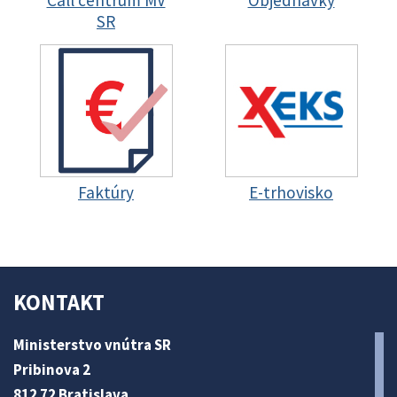
Call centrum MV
Objednávky
SR
Faktúry
E-trhovisko
KONTAKT
Ministerstvo vnútra SR
Pribinova 2
812 72 Bratislava