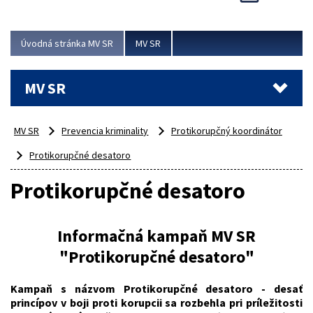
Viac
Úvodná stránka MV SR
MV SR
MV SR
MV SR
Prevencia kriminality
Protikorupčný koordinátor
Protikorupčné desatoro
Protikorupčné desatoro
Informačná kampaň MV SR
"Protikorupčné desatoro"
Kampaň s názvom Protikorupčné desatoro - desať
princípov v boji proti korupcii sa rozbehla pri príležitosti