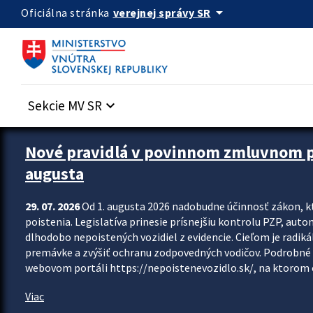
Preskocit na hlavný obsah
arrow_drop_down
verejnej správy SR
Oficiálna stránka
Sekcie MV SR
keyboard_arrow_down
Zastavit automatický posun upútavok
Nové pravidlá v povinnom zmluvnom poi
augusta
29. 07. 2026
Od 1. augusta 2026 nadobudne účinnosť zákon, k
poistenia. Legislatíva prinesie prísnejšiu kontrolu PZP, aut
dlhodobo nepoistených vozidiel z evidencie. Cieľom je radiká
premávke a zvýšiť ochranu zodpovedných vodičov. Podrobné 
webovom portáli https://nepoistenevozidlo.sk/, na ktorom od
Viac