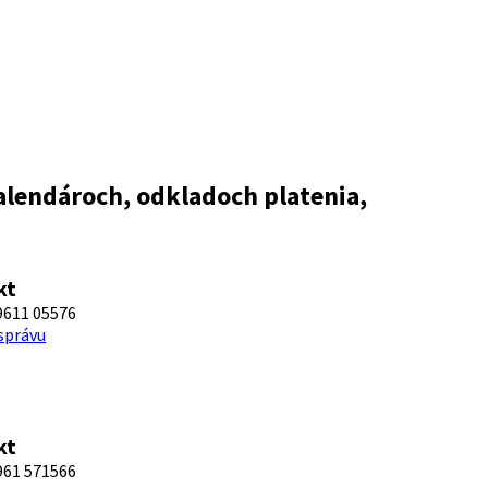
alendároch, odkladoch platenia,
kt
9611 05576
 správu
kt
961 571566