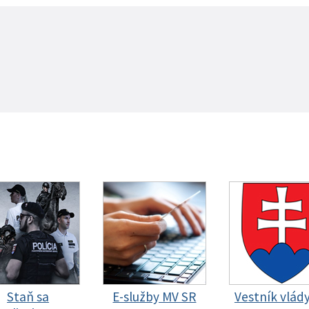
Staň sa
E-služby MV SR
Vestník vlád