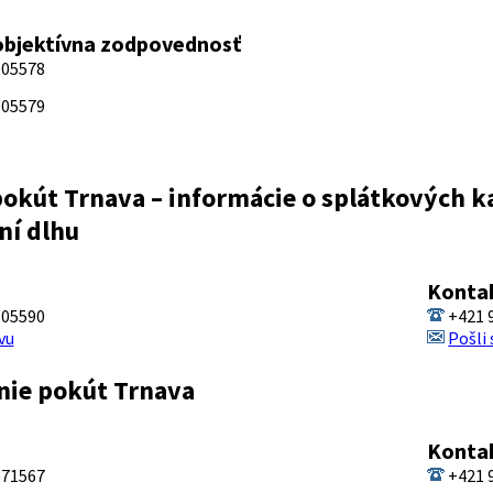
objektívna zodpovednosť
 05578
 05579
okút Trnava – informácie o splátkových k
ní dlhu
Konta
 05590
+421 
vu
Pošli
ie pokút Trnava
Konta
571567
+421 