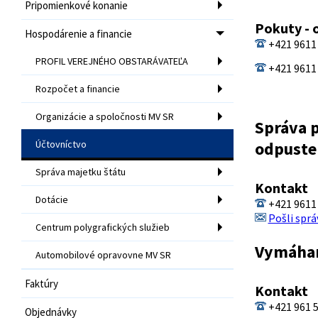
Pripomienkové konanie
Pokuty - 
Hospodárenie a financie
+421 9611
PROFIL VEREJNÉHO OBSTARÁVATEĽA
+421 9611
Rozpočet a financie
Organizácie a spoločnosti MV SR
Správa p
Účtovníctvo
odpuste
Správa majetku štátu
Kontakt
Dotácie
+421 9611
Pošli sprá
Centrum polygrafických služieb
Vymáhan
Automobilové opravovne MV SR
Faktúry
Kontakt
+421 961 
Objednávky