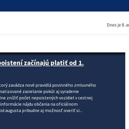
Dnes je 8. 
stení začínajú platiť od 1.
torý zavádza nové pravidlá povinného zmluvného
omatizované zasielanie pokút aj vyradenie
lne znížiť počet nepoistených vozidiel v cestnej
informácie nájdu občania na oficiálnom
 augusta pribudne aj možnosť overiť si...