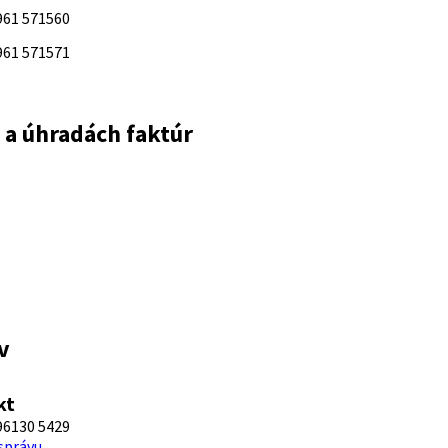
961 571560
961 571571
i a úhradách faktúr
v
kt
96130 5429
 správu