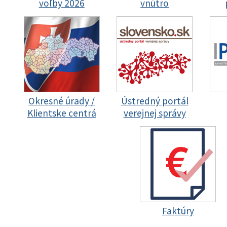
voľby 2026
vnútro
Okresné úrady /
Ústredný portál
Klientske centrá
verejnej správy
Faktúry