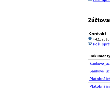
Zúčtovan
Kontakt
+421 9610
Pošli sprá
Dokumenty 
Bankove_uct
Bankove_uct
Platobná in
Platobná in