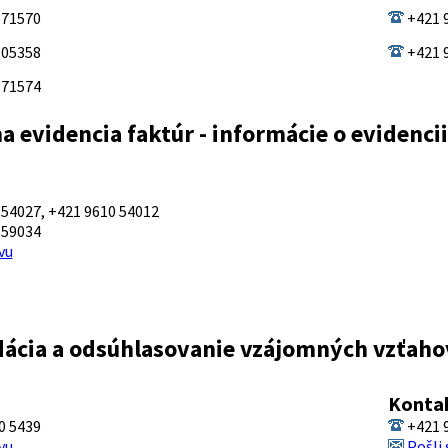
571570
+421 
 05358
+421 
571574
a evidencia faktúr - informácie o evidenci
54027, +421 9610 54012
 59034
vu
dácia a odsúhlasovanie vzájomných vzťaho
Konta
0 5439
+421 
vu
Pošli