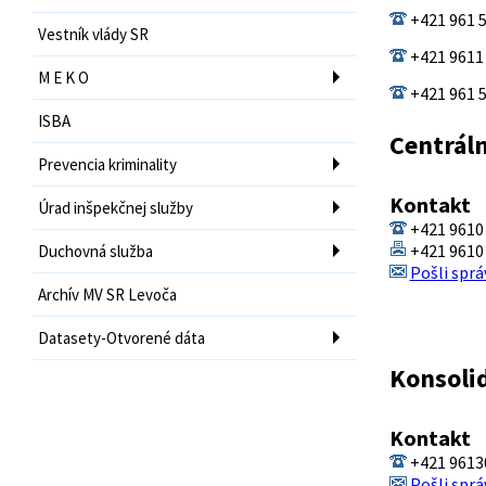
+421 961 
Vestník vlády SR
+421 9611
M E K O
+421 961 
ISBA
Centráln
Prevencia kriminality
Kontakt
Úrad inšpekčnej služby
+421 9610 
+421 9610
Duchovná služba
Pošli sprá
Archív MV SR Levoča
Datasety-Otvorené dáta
Konsoli
Kontakt
+421 9613
Pošli sprá