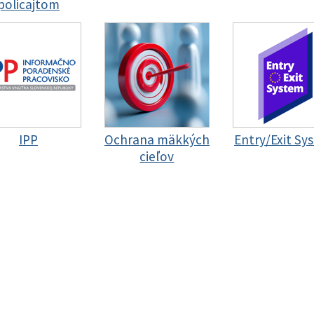
policajtom
IPP
Ochrana mäkkých
Entry/Exit Sy
cieľov