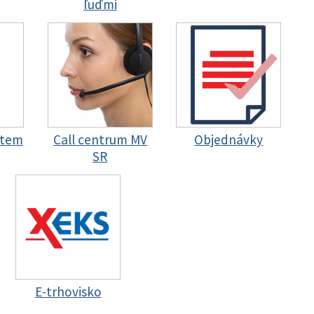
ľuďmi
stem
Call centrum MV
Objednávky
SR
E-trhovisko