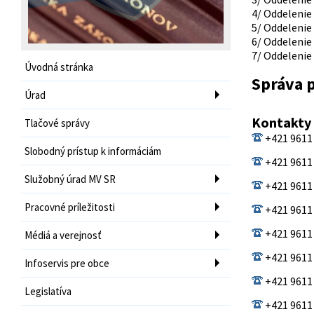
4/ Oddelenie
5/ Oddelenie
6/ Oddelenie
7/ Oddelenie
Úvodná stránka
Správa p
Úrad
Kontakty
Tlačové správy
+421 9611
Slobodný prístup k informáciám
+421 9611
Služobný úrad MV SR
+421 9611
Pracovné príležitosti
+421 9611
+421 9611
Médiá a verejnosť
+421 9611
Infoservis pre obce
+421 9611
Legislatíva
+421 9611