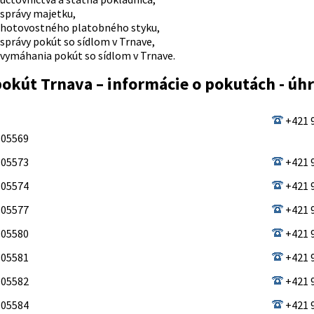
 správy majetku,
 hotovostného platobného styku,
 správy pokút so sídlom v Trnave,
 vymáhania pokút so sídlom v Trnave.
okút Trnava – informácie o pokutách - úh
+421 
 05569
 05573
+421 
 05574
+421 
 05577
+421 
 05580
+421 
 05581
+421 
 05582
+421 
 05584
+421 