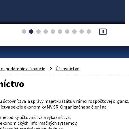
pause_presentation
ospodárenie a financie
Účtovníctvo
níctvo
 účtovníctva a správy majetku štátu v rámci rozpočtovej organizá
íctva sekcie ekonomiky MV SR. Organizačne sa člení na:
 metodiky účtovníctva a výkazníctva,
 ekonomických informačných systémov,
 účtovníctva a štátna pokladnica,