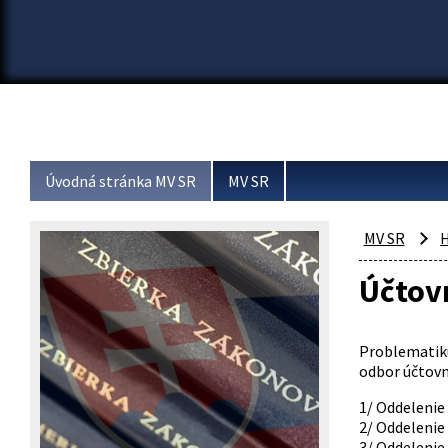
Úvodná stránka MV SR
MV SR
MV SR
H
Účtov
Problematiku
odbor účtovn
1/ Oddelenie
2/ Oddelenie
3/ Oddelenie