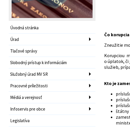
Úvodná stránka
Čo korupci
Úrad
Zneužitie mo
Tlačové správy
Korupciou m
o úplatok, či
Slobodný prístup k informáciám
služieb, prí
Služobný úrad MV SR
Kto je zam
Pracovné príležitosti
prísluš
Médiá a verejnosť
príslu
prísluš
Infoservis pre obce
štátny 
zamest
Legislatíva
ministe