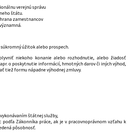
ionálnu verejnú správu
neho štátu.
ochrana zamestnancov
 významná.
a súkromný úžitok alebo prospech.
lyvniť niekoho konanie alebo rozhodnutie, alebo žiadosť
apr. o poskytnutie informácií, hmotných darov či iných výhod,
ať tiež formu nápadne výhodnej zmluvy.
svykonávaním štátnej služby,
 podľa Zákonníka práce, ak je v pracovnoprávnom vzťahu k
uvedená pôsobnosť.