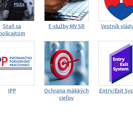
Staň sa
E-služby MV SR
Vestník vlád
policajtom
IPP
Ochrana mäkkých
Entry/Exit Sy
cieľov