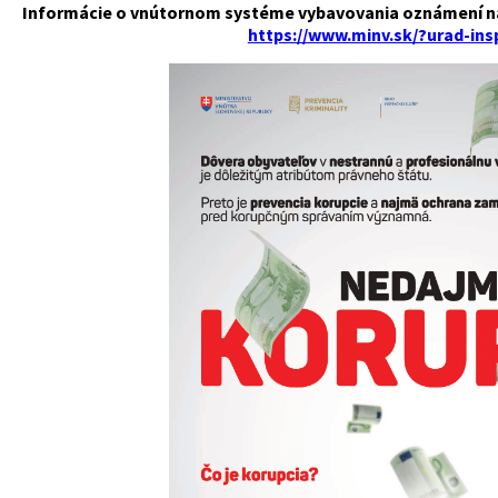
Informácie o vnútornom systéme vybavovania oznámení náj
https://www.minv.sk/?urad-ins