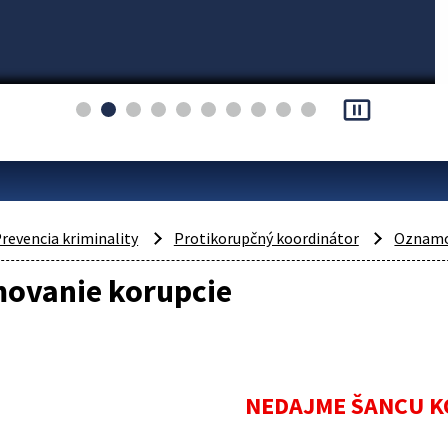
pause_presentation
revencia kriminality
Protikorupčný koordinátor
Oznamo
ovanie korupcie
NEDAJME ŠANCU K