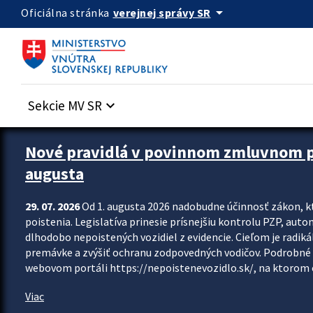
Preskocit na hlavný obsah
arrow_drop_down
verejnej správy SR
Oficiálna stránka
Sekcie MV SR
keyboard_arrow_down
Zastavit automatický posun upútavok
Nové pravidlá v povinnom zmluvnom poi
augusta
29. 07. 2026
Od 1. augusta 2026 nadobudne účinnosť zákon, k
poistenia. Legislatíva prinesie prísnejšiu kontrolu PZP, aut
dlhodobo nepoistených vozidiel z evidencie. Cieľom je radiká
premávke a zvýšiť ochranu zodpovedných vodičov. Podrobné 
webovom portáli https://nepoistenevozidlo.sk/, na ktorom od
Viac