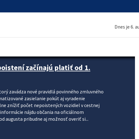
Dnes je 6. 
stení začínajú platiť od 1.
torý zavádza nové pravidlá povinného zmluvného
omatizované zasielanie pokút aj vyradenie
lne znížiť počet nepoistených vozidiel v cestnej
informácie nájdu občania na oficiálnom
 augusta pribudne aj možnosť overiť si...