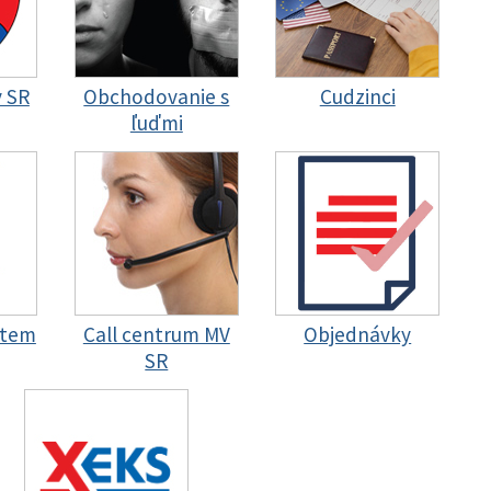
y SR
Obchodovanie s
Cudzinci
ľuďmi
stem
Call centrum MV
Objednávky
SR