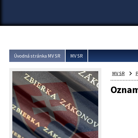
Úvodná stránka MV SR
MV SR
MV SR
P
Oznam