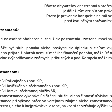
Dôvera obyvateľov v nestrannú a profes
je dôležitým atribútom práv
Preto je prevencia korupcie a najmä 
pred korupčným správaním
a znamená?
ci na osobné obohatenie, zneužitie postavenia - zverenej moci n
ôže byť sľub, ponuka alebo poskytnutie úplatku s cieľom ovp
 jeho prijate. Úplatok nemusí mať iba finančnú podobu, môže ísť n
padne zvýhodňovanie známych, príbuzných a pod. Korupcia môže m
estnancom?
ník Policajného zboru SR,
šník Hasičského a záchranného zboru SR,
ník Horskej záchrannej služby SR,
zamestnanec vykonávajúci štátnu službu alebo činnosť súvisiacu 
nanec pri výkone práce vo verejnom záujme alebo zamestnanec
rstvu, alebo k inejprávnickej osobe, na ktorú sa vzťahuje vyššie 