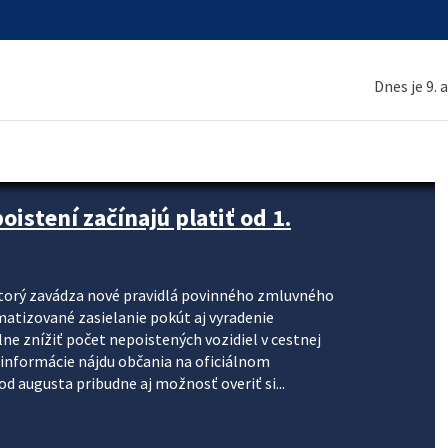
Dnes je 9. 
stení začínajú platiť od 1.
torý zavádza nové pravidlá povinného zmluvného
omatizované zasielanie pokút aj vyradenie
lne znížiť počet nepoistených vozidiel v cestnej
informácie nájdu občania na oficiálnom
 augusta pribudne aj možnosť overiť si...