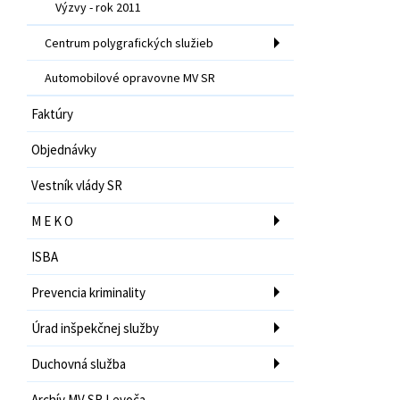
Výzvy - rok 2011
Centrum polygrafických služieb
Automobilové opravovne MV SR
Faktúry
Objednávky
Vestník vlády SR
M E K O
ISBA
Prevencia kriminality
Úrad inšpekčnej služby
Duchovná služba
Archív MV SR Levoča