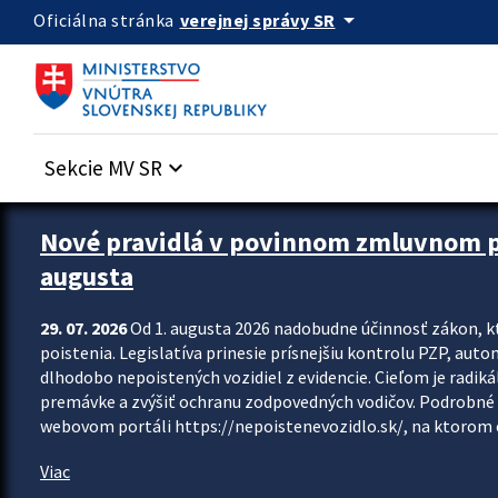
Preskocit na hlavný obsah
arrow_drop_down
verejnej správy SR
Oficiálna stránka
Sekcie MV SR
keyboard_arrow_down
Zastavit automatický posun upútavok
Nové pravidlá v povinnom zmluvnom poi
augusta
29. 07. 2026
Od 1. augusta 2026 nadobudne účinnosť zákon, k
poistenia. Legislatíva prinesie prísnejšiu kontrolu PZP, aut
dlhodobo nepoistených vozidiel z evidencie. Cieľom je radiká
premávke a zvýšiť ochranu zodpovedných vodičov. Podrobné 
webovom portáli https://nepoistenevozidlo.sk/, na ktorom od
Viac