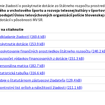
nie žiadostí o poskytnutie dotácie zo štátneho rozpočtu prostre
o a vrcholového športu a rozvoja telesnej kultúry v športový
odujatí Úniou telovýchovných organizácií polície Slovenskej 
dotácií v pôsobnosti MV SR.
na stiahnutie
dkladanie žiadostí (160,6 kB)
skytnutie dotácie (153,9 kB)
poskytovanie finančných prostriedkov štátneho rozpočtu (240,2 k
Rozpočet výdavkov financovaných z dotácie (151,3 kB)
Personálna matica (182,7 kB)
Štatistická tabuľka (316,6 kB)
Údaje o štatutárnom zástupcovi žiadateľa (129,4 kB)
ontrolný list príloh a náležitostí žiadosti (211,1 kB)