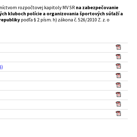
dníctvom rozpočtovej kapitoly MV SR
na zabezpečovanie
ch kluboch polície a organizovania športových súťaží a
republiky
podľa § 2 písm. h) zákona č. 526/2010 Z. z. o
B)