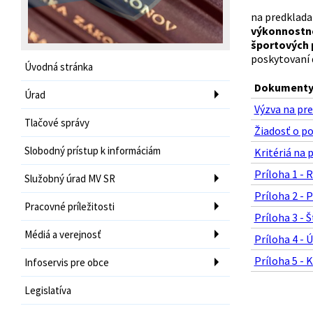
na predklada
výkonnostnéh
športových p
poskytovaní 
Úvodná stránka
Dokumenty 
Úrad
Výzva na pre
Tlačové správy
Žiadosť o po
Slobodný prístup k informáciám
Kritériá na 
Príloha 1 - 
Služobný úrad MV SR
Príloha 2 - 
Pracovné príležitosti
Príloha 3 - 
Médiá a verejnosť
Príloha 4 - 
Príloha 5 - K
Infoservis pre obce
Legislatíva