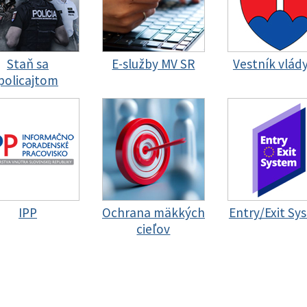
Staň sa
E-služby MV SR
Vestník vlád
policajtom
IPP
Ochrana mäkkých
Entry/Exit Sy
cieľov