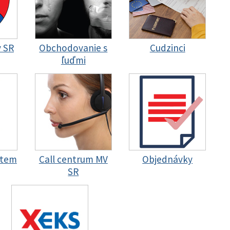
y SR
Obchodovanie s
Cudzinci
ľuďmi
stem
Call centrum MV
Objednávky
SR