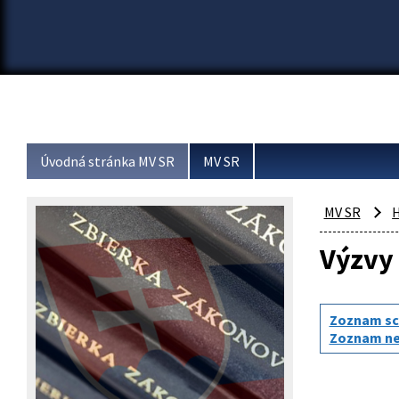
Úvodná stránka MV SR
MV SR
MV SR
H
Výzvy 
Zoznam sch
Zoznam nes