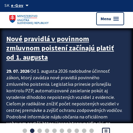
Preskocit na hlavný obsah
arrow_drop_down
SK
e-Gov
menu
Menu
Zastavit automatický posun upútavok
Nové pravidlá v povinnom
zmluvnom poistení začínajú platiť
od 1. augusta
29. 07. 2026
Od 1. augusta 2026 nadobudne účinnosť
zákon, ktorý zavádza nové pravidlá povinného
zmluvného poistenia. Legislatíva prinesie prísnejšiu
kontrolu PZP, automatizované zasielanie pokút aj
vyradenie dlhodobo nepoistených vozidiel z evidencie.
Cieľom je radikálne znížiť počet nepoistených vozidiel v
cestnej premávke a zvýšiť ochranu zodpovedných vodičov.
Podrobné informácie nájdu občania na oficiálnom
webovom portáli https://nepoistenevozidlo.sk/, na
pause_presentation
ktorom od augusta pribudne aj možnosť overiť si...