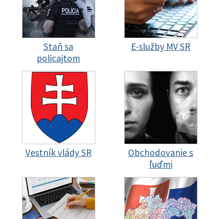
Staň sa
E-služby MV SR
policajtom
Vestník vlády SR
Obchodovanie s
ľuďmi