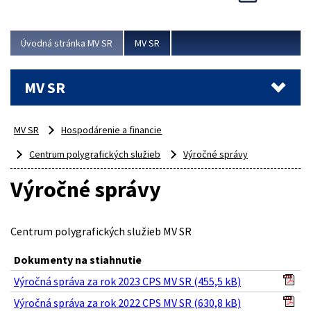
Viac
Úvodná stránka MV SR
MV SR
MV SR
MV SR
Hospodárenie a financie
Centrum polygrafických služieb
Výročné správy
Výročné správy
Centrum polygrafických služieb MV SR
Dokumenty na stiahnutie
Výročná správa za rok 2023 CPS MV SR (455,5 kB)
Výročná správa za rok 2022 CPS MV SR (630,8 kB)