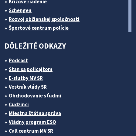
Krízové riadenie
Schengen
Rozvoj občianskej spoločnosti
Športové centrum polície
DÔLEŽITÉ ODKAZY
Podcast
Stan sa policajtom
E-služby MV SR
Vestník vlády SR
Obchodovanie s ľuďmi
Cudzinci
Miestna štátna správa
Vládny program ESO
Call centrum MV SR