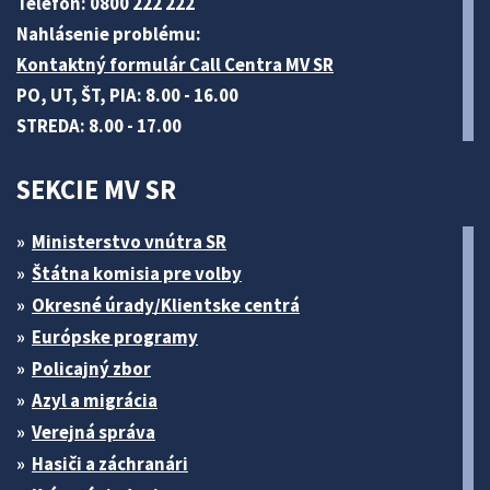
Telefón: 0800 222 222
Nahlásenie problému:
Kontaktný formulár Call Centra MV SR
PO, UT, ŠT, PIA: 8.00 - 16.00
STREDA: 8.00 - 17.00
SEKCIE MV SR
Ministerstvo vnútra SR
Štátna komisia pre volby
Okresné úrady/Klientske centrá
Európske programy
Policajný zbor
Azyl a migrácia
Verejná správa
Hasiči a záchranári