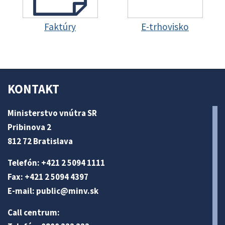
Faktúry
E-trhovisko
KONTAKT
Ministerstvo vnútra SR
Pribinova 2
812 72 Bratislava
Telefón: +421 2 5094 1111
Fax: +421 2 5094 4397
E-mail:
public@minv
.sk
Call centrum: