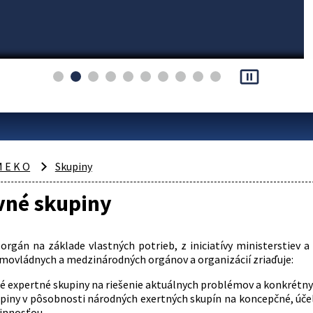
pause_presentation
 E K O
Skupiny
vné skupiny
orgán na základe vlastných potrieb, z iniciatívy ministerstiev 
ovládnych a medzinárodných orgánov a organizácií zriaďuje:
 expertné skupiny na riešenie aktuálnych problémov a konkrétnyc
piny v pôsobnosti národných exertných skupín na koncepčné, účeln
činnosťou