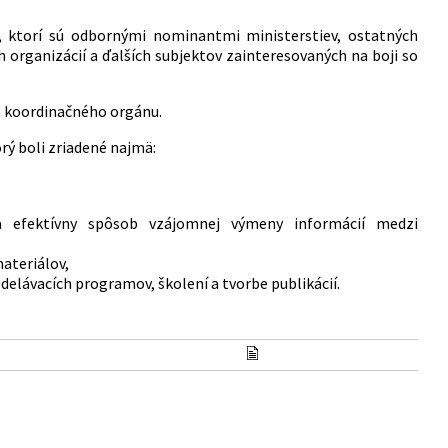
, ktorí sú odbornými nominantmi ministerstiev, ostatných
 organizácií a ďalších subjektov zainteresovaných na boji so
a koordinačného orgánu.
rý boli zriadené najmä:
a efektívny spôsob vzájomnej výmeny informácií medzi
ateriálov,
zdelávacích programov, školení a tvorbe publikácií.