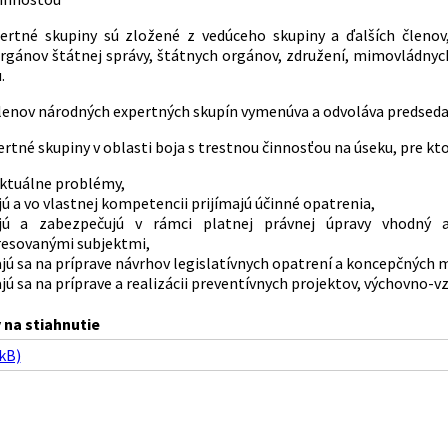
ertné skupiny sú zložené z vedúceho skupiny a ďalších členov
rgánov štátnej správy, štátnych orgánov, združení, mimovládnych
.
lenov národných expertných skupín vymenúva a odvoláva predsed
tné skupiny v oblasti boja s trestnou činnosťou na úseku, pre kto
aktuálne problémy,
ú a vo vlastnej kompetencii prijímajú účinné opatrenia,
jú a zabezpečujú v rámci platnej právnej úpravy vhodný 
resovanými subjektmi,
jú sa na príprave návrhov legislatívnych opatrení a koncepčných m
jú sa na príprave a realizácii preventívnych projektov, výchovno-v
na stiahnutie
kB)