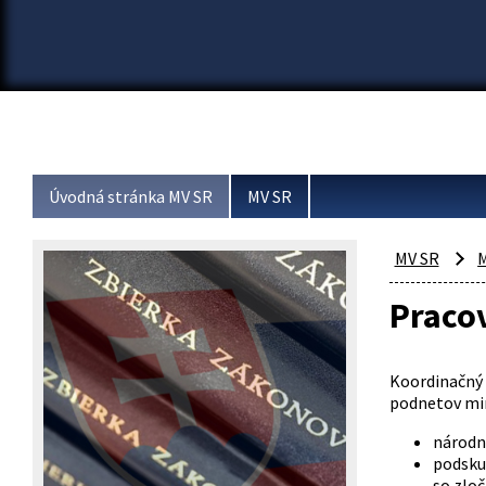
Úvodná stránka MV SR
MV SR
MV SR
M
Praco
Koordinačný 
podnetov mim
národné
podsku
so zlo