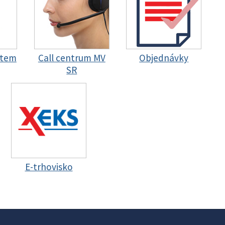
stem
Call centrum MV
Objednávky
SR
E-trhovisko