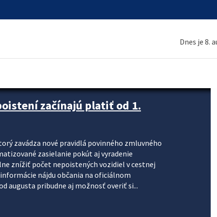
Dnes je 8. 
stení začínajú platiť od 1.
torý zavádza nové pravidlá povinného zmluvného
omatizované zasielanie pokút aj vyradenie
lne znížiť počet nepoistených vozidiel v cestnej
informácie nájdu občania na oficiálnom
 augusta pribudne aj možnosť overiť si...