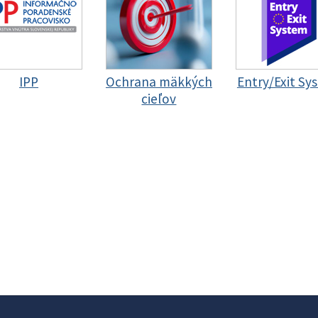
IPP
Ochrana mäkkých
Entry/Exit Sy
cieľov