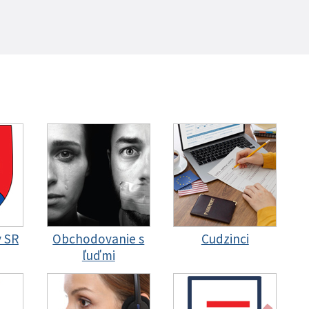
y SR
Obchodovanie s
Cudzinci
ľuďmi