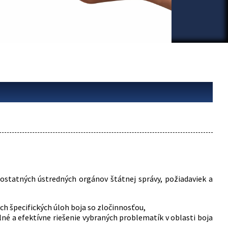
a ostatných ústredných orgánov štátnej správy, požiadaviek a
h špecifických úloh boja so zločinnosťou,
é a efektívne riešenie vybraných problematík v oblasti boja