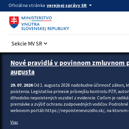
Preskocit na hlavný obsah
arrow_drop_down
verejnej správy SR
Oficiálna stránka
Sekcie MV SR
keyboard_arrow_down
Zastavit automatický posun upútavok
Nové pravidlá v povinnom zmluvnom poi
augusta
29. 07. 2026
Od 1. augusta 2026 nadobudne účinnosť zákon, k
poistenia. Legislatíva prinesie prísnejšiu kontrolu PZP, aut
dlhodobo nepoistených vozidiel z evidencie. Cieľom je radiká
premávke a zvýšiť ochranu zodpovedných vodičov. Podrobné 
webovom portáli https://nepoistenevozidlo.sk/, na ktorom od
Viac