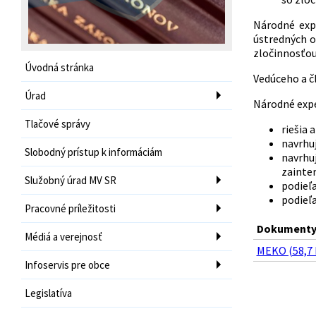
Národné exp
ústredných o
zločinnosťou
Úvodná stránka
Vedúceho a č
Úrad
Národné exper
Tlačové správy
riešia 
navrhuj
Slobodný prístup k informáciám
navrhu
zainte
Služobný úrad MV SR
podieľa
podieľa
Pracovné príležitosti
Dokumenty 
Médiá a verejnosť
MEKO (58,7 
Infoservis pre obce
Legislatíva