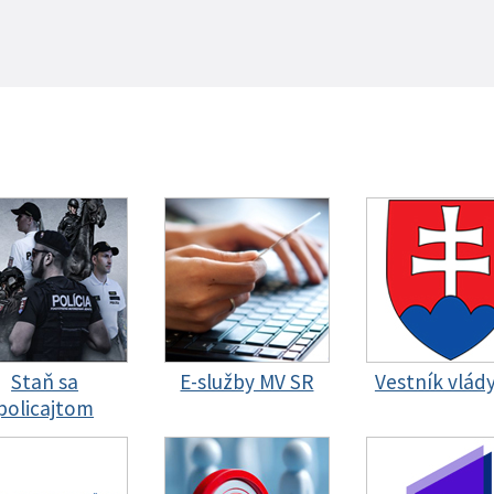
Staň sa
E-služby MV SR
Vestník vlád
policajtom