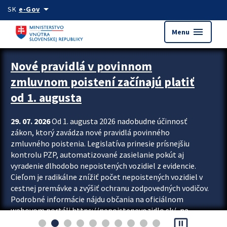
Preskocit na hlavný obsah
arrow_drop_down
SK
e-Gov
menu
Menu
Zastavit automatický posun upútavok
Nové pravidlá v povinnom
zmluvnom poistení začínajú platiť
od 1. augusta
29. 07. 2026
Od 1. augusta 2026 nadobudne účinnosť
zákon, ktorý zavádza nové pravidlá povinného
zmluvného poistenia. Legislatíva prinesie prísnejšiu
kontrolu PZP, automatizované zasielanie pokút aj
vyradenie dlhodobo nepoistených vozidiel z evidencie.
Cieľom je radikálne znížiť počet nepoistených vozidiel v
cestnej premávke a zvýšiť ochranu zodpovedných vodičov.
Podrobné informácie nájdu občania na oficiálnom
webovom portáli https://nepoistenevozidlo.sk/, na
pause_presentation
ktorom od augusta pribudne aj možnosť overiť si...