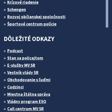
Krízové riadenie
Schengen
Rozvoj občianskej spoločnosti
Športové centrum polície
DÔLEŽITÉ ODKAZY
Podcast
Stan sa policajtom
E-služby MV SR
Vestník vlády SR
Obchodovanie s ľuďmi
Cudzinci
Miestna štátna správa
Vládny program ESO
Call centrum MV SR