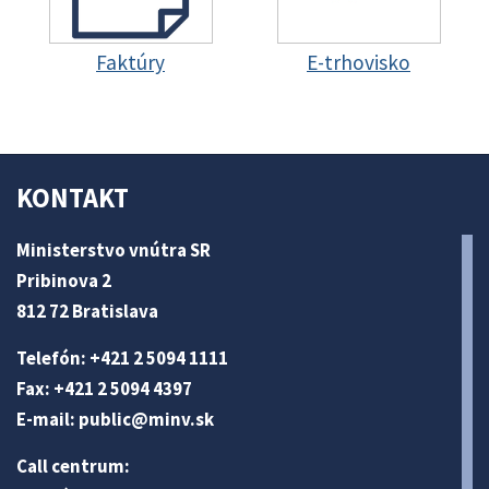
Faktúry
E-trhovisko
KONTAKT
Ministerstvo vnútra SR
Pribinova 2
812 72 Bratislava
Telefón: +421 2 5094 1111
Fax: +421 2 5094 4397
E-mail:
public@minv
.sk
Call centrum: