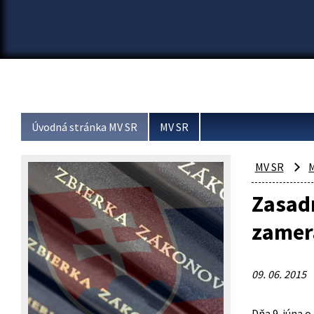
Úvodná stránka MV SR
MV SR
MV SR
M
Zasadn
zamera
09. 06. 2015
Dňa 9. júna o