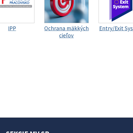
IPP
Ochrana mäkkých
Entry/Exit Sy
cieľov