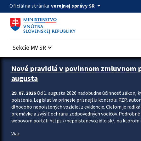
Preskocit na hlavný obsah
arrow_drop_down
verejnej správy SR
Oficiálna stránka
Sekcie MV SR
keyboard_arrow_down
Zastavit automatický posun upútavok
Nové pravidlá v povinnom zmluvnom poi
augusta
29. 07. 2026
Od 1. augusta 2026 nadobudne účinnosť zákon, k
poistenia. Legislatíva prinesie prísnejšiu kontrolu PZP, aut
dlhodobo nepoistených vozidiel z evidencie. Cieľom je radiká
premávke a zvýšiť ochranu zodpovedných vodičov. Podrobné 
webovom portáli https://nepoistenevozidlo.sk/, na ktorom od
Viac