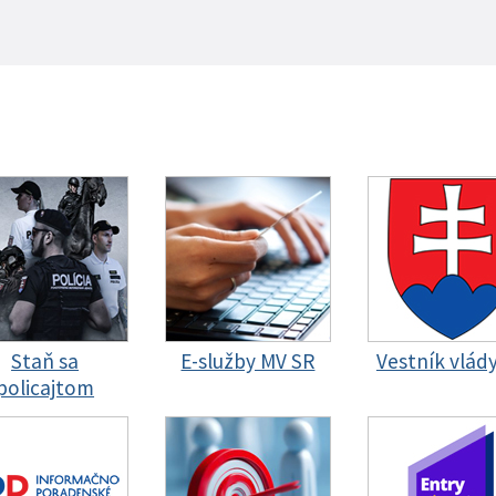
Staň sa
E-služby MV SR
Vestník vlád
policajtom