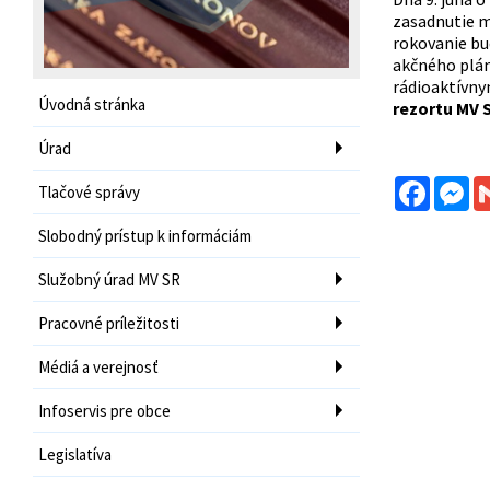
zasadnutie m
rokovanie bu
akčného plán
rádioaktívny
Úvodná stránka
rezortu MV 
Úrad
Facebo
Me
Tlačové správy
Slobodný prístup k informáciám
Služobný úrad MV SR
Pracovné príležitosti
Médiá a verejnosť
Infoservis pre obce
Legislatíva