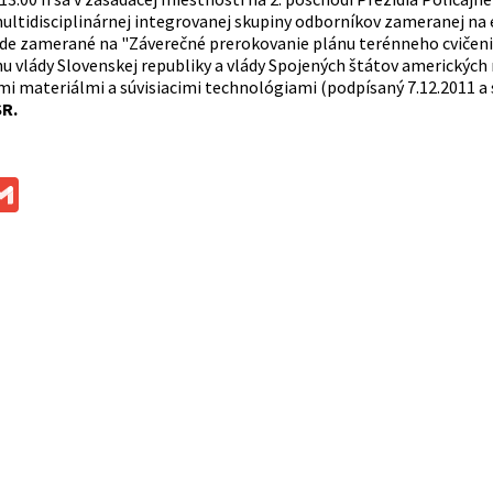
ultidisciplinárnej integrovanej skupiny odborníkov zameranej na
de zamerané na "Záverečné prerokovanie plánu terénneho cvičeni
u vlády Slovenskej republiky a vlády Spojených štátov amerických 
mi materiálmi a súvisiacimi technológiami (podpísaný 7.12.2011 a 
SR.
ok
ssenger
Gmail