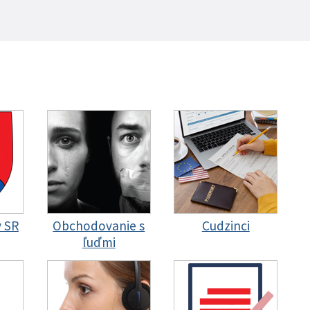
y SR
Obchodovanie s
Cudzinci
ľuďmi