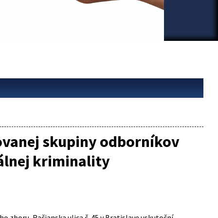
rovanej skupiny odborníkov
lnej kriminality
ho zboru, Račianska ulica č. 45 v Bratislave uskutoční