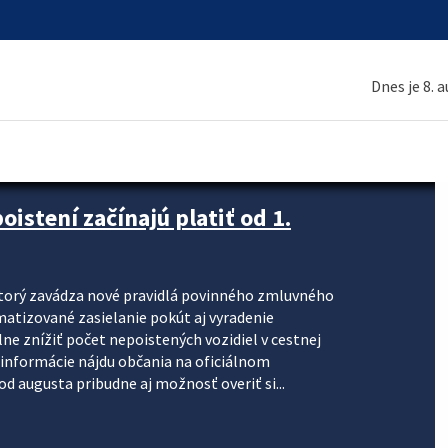
Dnes je 8. 
stení začínajú platiť od 1.
torý zavádza nové pravidlá povinného zmluvného
omatizované zasielanie pokút aj vyradenie
lne znížiť počet nepoistených vozidiel v cestnej
informácie nájdu občania na oficiálnom
 augusta pribudne aj možnosť overiť si...