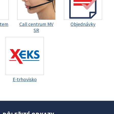
stem
Call centrum MV
Objednávky
SR
E-trhovisko