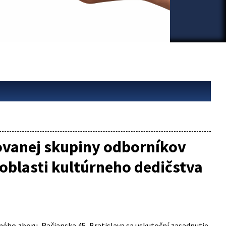
rovanej skupiny odborníkov
 oblasti kultúrneho dedičstva
ajného zboru, Račianska 45, Bratislava sa uskutoční zasadnutie