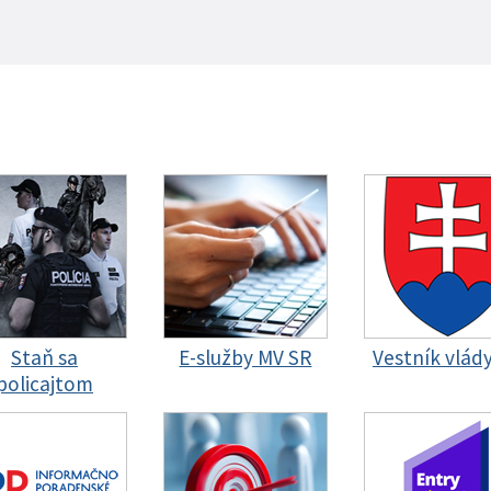
Staň sa
E-služby MV SR
Vestník vlád
policajtom