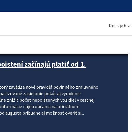
Dnes je 6. 
stení začínajú platiť od 1.
torý zavádza nové pravidlá povinného zmluvného
omatizované zasielanie pokút aj vyradenie
lne znížiť počet nepoistených vozidiel v cestnej
informácie nájdu občania na oficiálnom
 augusta pribudne aj možnosť overiť si...