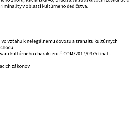
riminality v oblasti kultúrneho dedičstva.
 z. vo vzťahu k nelegálnemu dovozu a tranzitu kultúrnych
východu
varu kultúrneho charakteru č. COM/2017/0375 final –
siacich zákonov