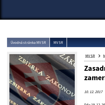
Úvodná stránka MV SR
MV SR
MV SR
M
Zasadn
zamera
10. 12. 2017
Dňa 19. 12. 2