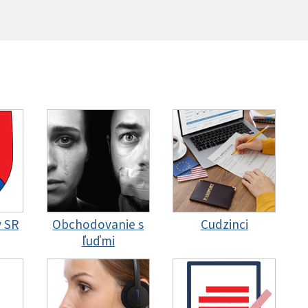
y SR
Obchodovanie s
Cudzinci
ľuďmi