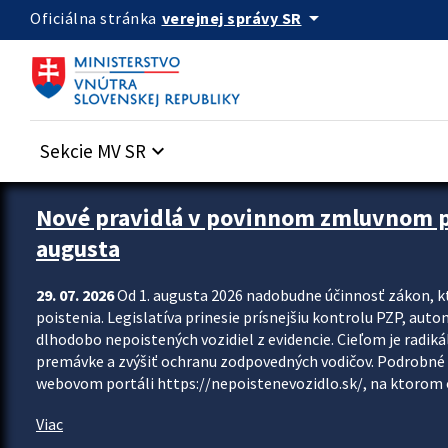
Preskocit na hlavný obsah
arrow_drop_down
verejnej správy SR
Oficiálna stránka
Sekcie MV SR
keyboard_arrow_down
Zastavit automatický posun upútavok
Nové pravidlá v povinnom zmluvnom poi
augusta
29. 07. 2026
Od 1. augusta 2026 nadobudne účinnosť zákon, k
poistenia. Legislatíva prinesie prísnejšiu kontrolu PZP, aut
dlhodobo nepoistených vozidiel z evidencie. Cieľom je radiká
premávke a zvýšiť ochranu zodpovedných vodičov. Podrobné 
webovom portáli https://nepoistenevozidlo.sk/, na ktorom od
Viac