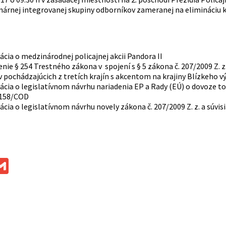
inárnej integrovanej skupiny odborníkov zameranej na elimináciu k
cia o medzinárodnej policajnej akcii Pandora II
enie § 254 Trestného zákona v spojení s § 5 zákona č. 207/2009 Z.
 pochádzajúcich z tretích krajín s akcentom na krajiny Blízkeho 
cia o legislatívnom návrhu nariadenia EP a Rady (EÚ) o dovoze to
158/COD
cia o legislatívnom návrhu novely zákona č. 207/2009 Z. z. a súvi
ok
ssenger
Gmail