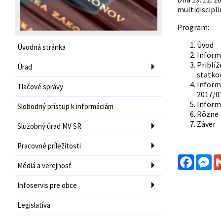
multidiscipl
Program:
Úvod
Úvodná stránka
Informá
Priblíž
Úrad
statkov
Informá
Tlačové správy
2017/0
Informá
Slobodný prístup k informáciám
Rôzne
Záver
Služobný úrad MV SR
Pracovné príležitosti
Facebo
Me
Médiá a verejnosť
Infoservis pre obce
Legislatíva