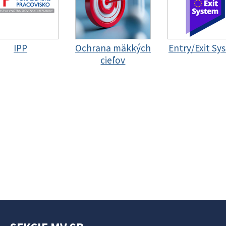
IPP
Ochrana mäkkých
Entry/Exit Sy
cieľov