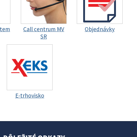
stem
Call centrum MV
Objednávky
SR
E-trhovisko