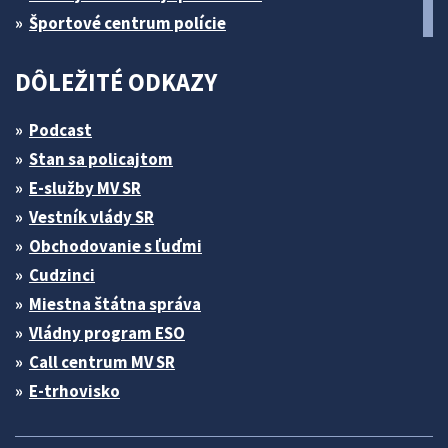
Športové centrum polície
DÔLEŽITÉ ODKAZY
Podcast
Stan sa policajtom
E-služby MV SR
Vestník vlády SR
Obchodovanie s ľuďmi
Cudzinci
Miestna štátna správa
Vládny program ESO
Call centrum MV SR
E-trhovisko