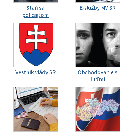
Staň sa
E-služby MV SR
policajtom
Vestník vlády SR
Obchodovanie s
ľuďmi