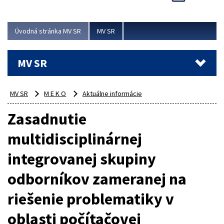
Viac
Úvodná stránka MV SR
MV SR
MV SR
MV SR
M E K O
Aktuálne informácie
Zasadnutie
multidisciplinárnej
integrovanej skupiny
odborníkov zameranej na
riešenie problematiky v
oblasti počítačovej