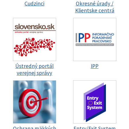
Cudzinci
Okresné úrady /
Klientske centrá
Ústredný portál
IPP
verejnej správy
Ochrana mäkkých
Entry/Exit System