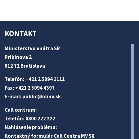
KONTAKT
Ministerstvo vnútra SR
Pribinova 2
812 72 Bratislava
Telefón: +421 2 5094 1111
Fax: +421 2 5094 4397
E-mail:
public@minv
.sk
Call centrum:
Telefón: 0800 222 222
Nahlásenie problému:
Kontaktný formulár Call Centra MV SR