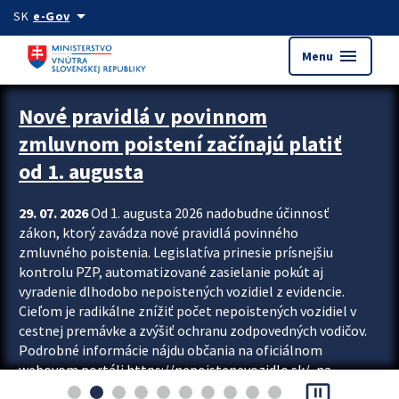
Preskocit na hlavný obsah
arrow_drop_down
SK
e-Gov
menu
Menu
Zastavit automatický posun upútavok
Nové pravidlá v povinnom
zmluvnom poistení začínajú platiť
od 1. augusta
29. 07. 2026
Od 1. augusta 2026 nadobudne účinnosť
zákon, ktorý zavádza nové pravidlá povinného
zmluvného poistenia. Legislatíva prinesie prísnejšiu
kontrolu PZP, automatizované zasielanie pokút aj
vyradenie dlhodobo nepoistených vozidiel z evidencie.
Cieľom je radikálne znížiť počet nepoistených vozidiel v
cestnej premávke a zvýšiť ochranu zodpovedných vodičov.
Podrobné informácie nájdu občania na oficiálnom
webovom portáli https://nepoistenevozidlo.sk/, na
pause_presentation
ktorom od augusta pribudne aj možnosť overiť si...