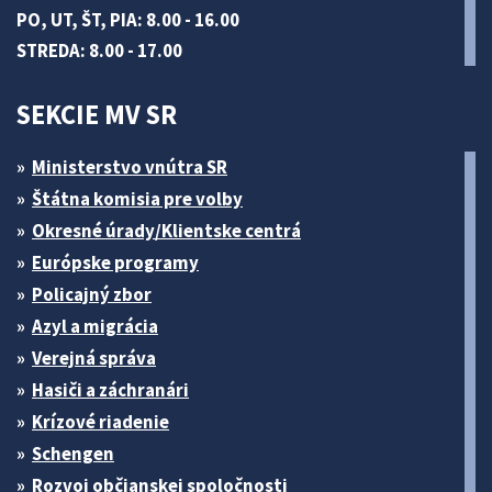
PO, UT, ŠT, PIA: 8.00 - 16.00
STREDA: 8.00 - 17.00
SEKCIE MV SR
Ministerstvo vnútra SR
Štátna komisia pre volby
Okresné úrady/Klientske centrá
Európske programy
Policajný zbor
Azyl a migrácia
Verejná správa
Hasiči a záchranári
Krízové riadenie
Schengen
Rozvoj občianskej spoločnosti