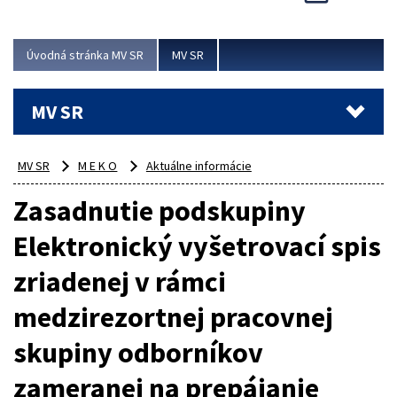
Viac
Úvodná stránka MV SR
MV SR
MV SR
MV SR
M E K O
Aktuálne informácie
Zasadnutie podskupiny
Elektronický vyšetrovací spis
zriadenej v rámci
medzirezortnej pracovnej
skupiny odborníkov
zameranej na prepájanie