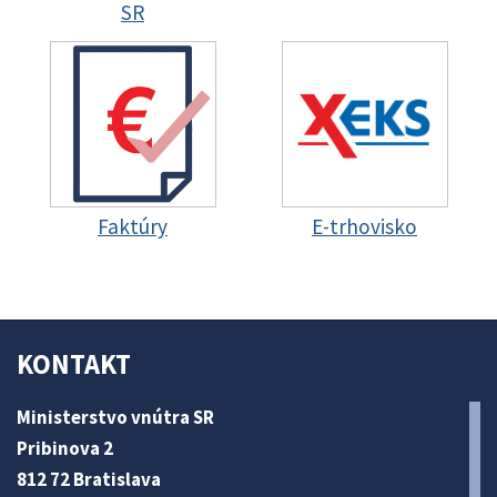
SR
Faktúry
E-trhovisko
KONTAKT
Ministerstvo vnútra SR
Pribinova 2
812 72 Bratislava