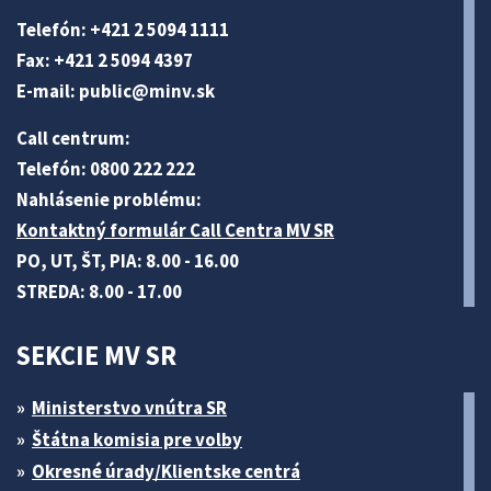
Telefón: +421 2 5094 1111
Fax: +421 2 5094 4397
E-mail:
public@minv
.sk
Call centrum:
Telefón: 0800 222 222
Nahlásenie problému:
Kontaktný formulár Call Centra MV SR
PO, UT, ŠT, PIA: 8.00 - 16.00
STREDA: 8.00 - 17.00
SEKCIE MV SR
Ministerstvo vnútra SR
Štátna komisia pre volby
Okresné úrady/Klientske centrá