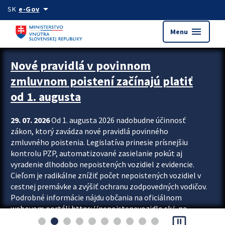
Preskocit na hlavný obsah
arrow_drop_down
SK
e-Gov
menu
Menu
Zastavit automatický posun upútavok
Nové pravidlá v povinnom
zmluvnom poistení začínajú platiť
od 1. augusta
29. 07. 2026
Od 1. augusta 2026 nadobudne účinnosť
zákon, ktorý zavádza nové pravidlá povinného
zmluvného poistenia. Legislatíva prinesie prísnejšiu
kontrolu PZP, automatizované zasielanie pokút aj
vyradenie dlhodobo nepoistených vozidiel z evidencie.
Cieľom je radikálne znížiť počet nepoistených vozidiel v
cestnej premávke a zvýšiť ochranu zodpovedných vodičov.
Podrobné informácie nájdu občania na oficiálnom
webovom portáli https://nepoistenevozidlo.sk/, na
pause_presentation
ktorom od augusta pribudne aj možnosť overiť si...