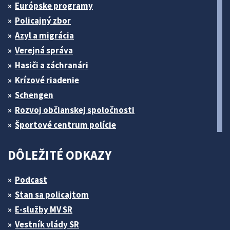
Európske programy
Policajný zbor
Azyl a migrácia
Verejná správa
Hasiči a záchranári
Krízové riadenie
Schengen
Rozvoj občianskej spoločnosti
Športové centrum polície
DÔLEŽITÉ ODKAZY
Podcast
Stan sa policajtom
E-služby MV SR
Vestník vlády SR