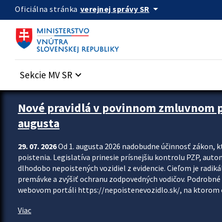
Preskocit na hlavný obsah
arrow_drop_down
verejnej správy SR
Oficiálna stránka
Sekcie MV SR
keyboard_arrow_down
Zastavit automatický posun upútavok
Nové pravidlá v povinnom zmluvnom poi
augusta
29. 07. 2026
Od 1. augusta 2026 nadobudne účinnosť zákon, k
poistenia. Legislatíva prinesie prísnejšiu kontrolu PZP, aut
dlhodobo nepoistených vozidiel z evidencie. Cieľom je radiká
premávke a zvýšiť ochranu zodpovedných vodičov. Podrobné 
webovom portáli https://nepoistenevozidlo.sk/, na ktorom od
Viac