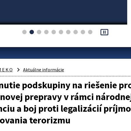
pause_presentation
 E K O
Aktuálne informácie
nutie podskupiny na riešenie p
ovej prepravy v rámci národnej
ciu a boj proti legalizácií príjmo
covania terorizmu