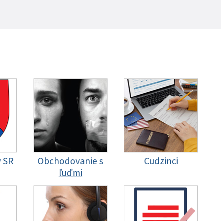
y SR
Obchodovanie s
Cudzinci
ľuďmi