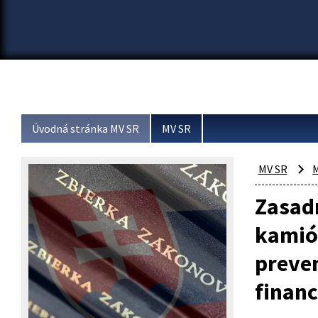
Úvodná stránka MV SR
MV SR
MV SR
M
Zasad
kamión
preven
finan