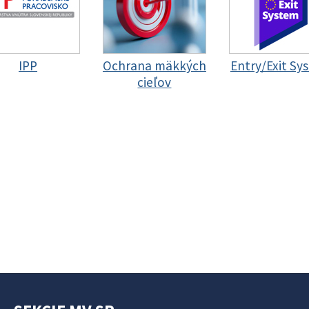
IPP
Ochrana mäkkých
Entry/Exit Sy
cieľov