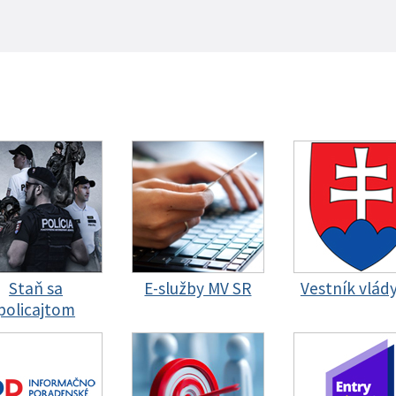
Staň sa
E-služby MV SR
Vestník vlád
policajtom