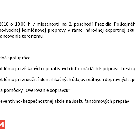
2018 o 13.00 h v miestnosti na 2. poschodí Prezídia Policajné
odvodnej kamiónovej prepravy v rámci národnej expertnej skupi
nancovania terorizmu.
dná spolupráca
roblému pri získaných operatívnych informáciách k príprave trest
roblému pri zneužití identifikačných údajov reálnych dopravných s
cia pomôcky „Overovanie dopravcu“
preventívno-bezpečnostnej akcie na úseku fantómových prepráv
ok
ssenger
Gmail