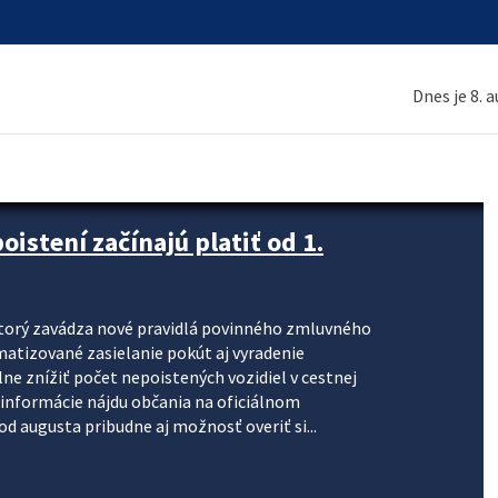
Dnes je 8. 
stení začínajú platiť od 1.
torý zavádza nové pravidlá povinného zmluvného
omatizované zasielanie pokút aj vyradenie
lne znížiť počet nepoistených vozidiel v cestnej
informácie nájdu občania na oficiálnom
 augusta pribudne aj možnosť overiť si...