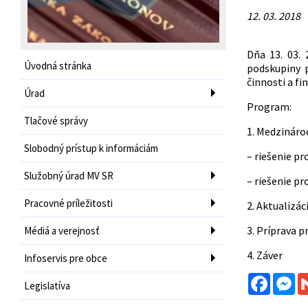
12. 03. 2018
Dňa 13. 03. 
Úvodná stránka
podskupiny p
činnosti a fi
Úrad
Program:
Tlačové správy
1. Medzináro
Slobodný prístup k informáciám
– riešenie p
Služobný úrad MV SR
– riešenie p
Pracovné príležitosti
2. Aktualizá
3. Príprava 
Médiá a verejnosť
4. Záver
Infoservis pre obce
Facebo
Me
Legislatíva