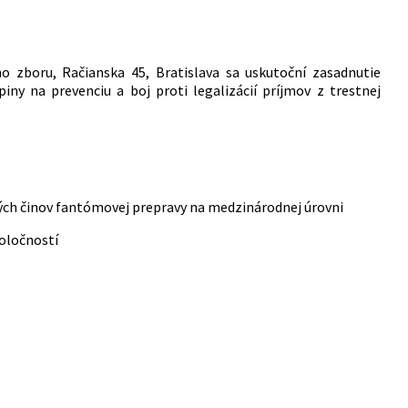
ho zboru, Račianska 45, Bratislava sa uskutoční zasadnutie
ny na prevenciu a boj proti legalizácií príjmov z trestnej
ných činov fantómovej prepravy na medzinárodnej úrovni
poločností