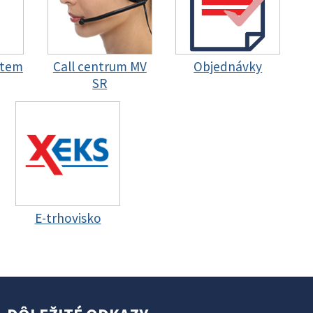
stem
Call centrum MV
Objednávky
SR
E-trhovisko