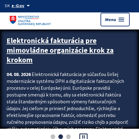
Preskocit na hlavný obsah
arrow_drop_down
SK
e-Gov
menu
Menu
Zastavit automatický posun upútavok
Elektronická fakturácia pre
mimovládne organizácie krok za
krokom
04. 08. 2026
Elektronická fakturácia je súčasťou širšej
modernizácie systému DPH a digitalizácie fakturačných
procesov v celej Európskej únii. Európske pravidlá
postupne smerujú k tomu, aby sa elektronická faktúra
stala štandardným spôsobom výmeny fakturačných
údajov. Jej cieľom je priniesť jednoduchšie, rýchlejšie a
efektívnejšie spracovanie faktúr, obmedziť potrebu
ručného prepisovania údajov, znížiť riziko chýb a podporiť
väčšiu automatizáciu účtovných procesov. Elektronická
pause_presentation
fakturácia preto nepredstavuje...