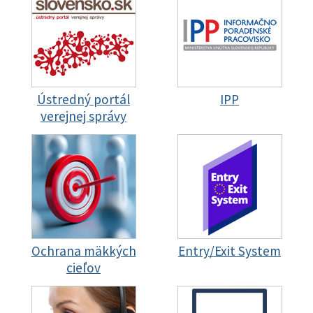
Ústredný portál
IPP
verejnej správy
Ochrana mäkkých
Entry/Exit System
cieľov