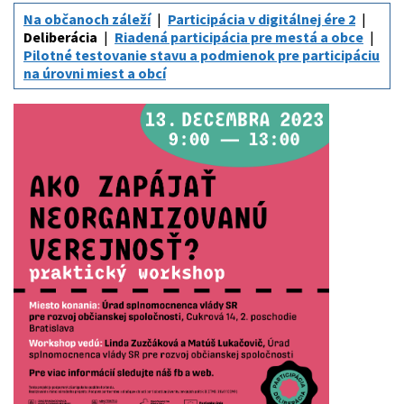
Na občanoch záleží
Participácia v digitálnej ére 2
Deliberácia
Riadená participácia pre mestá a obce
Pilotné testovanie stavu a podmienok pre participáciu
na úrovni miest a obcí