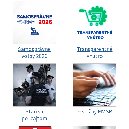
Samosprávne
Transparentné
voľby 2026
vnútro
Staň sa
E-služby MV SR
policajtom