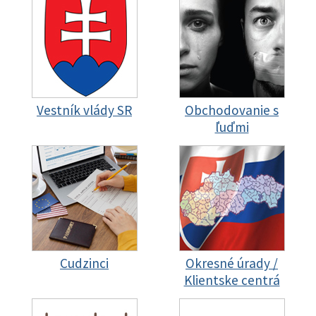
Vestník vlády SR
Obchodovanie s
ľuďmi
Cudzinci
Okresné úrady /
Klientske centrá