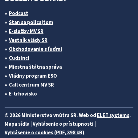
Podcast
Stan sa policajtom
E-služby MV SR
Vestník vlády SR
Obchodovanie s ľuďmi
Cudzinci
Miestna štátna správa
Vládny program ESO
Call centrum MV SR
E-trhovisko
© 2026 Ministerstvo vnútra SR. Web od
ELET systems
.
Mapa sídla
|
Vyhlásenie o prístupnosti
|
Vyhlásenie o cookies (PDF, 398 kB)