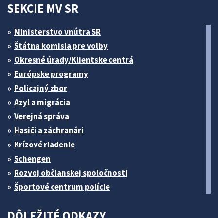
SEKCIE MV SR
Ministerstvo vnútra SR
Štátna komisia pre volby
Okresné úrady/Klientske centrá
Európske programy
Policajný zbor
Azyl a migrácia
Verejná správa
Hasiči a záchranári
Krízové riadenie
Schengen
Rozvoj občianskej spoločnosti
Športové centrum polície
DÔLEŽITÉ ODKAZY