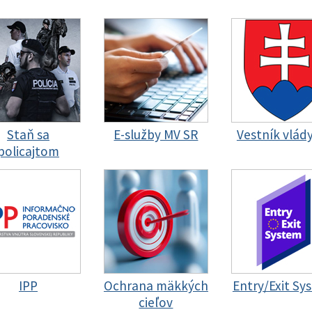
Staň sa
E-služby MV SR
Vestník vlád
policajtom
IPP
Ochrana mäkkých
Entry/Exit Sy
cieľov