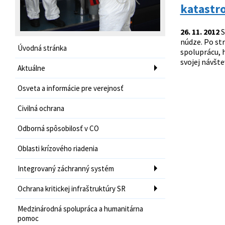
katastro
26. 11. 2012
S
núdze. Po st
Úvodná stránka
spoluprácu, 
svojej návšt
Aktuálne
Osveta a informácie pre verejnosť
Civilná ochrana
Odborná spôsobilosť v CO
Oblasti krízového riadenia
Integrovaný záchranný systém
Ochrana kritickej infraštruktúry SR
Medzinárodná spolupráca a humanitárna
pomoc