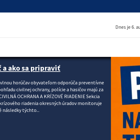
Dnes je 6. 
 a ako sa pripraviť
u vlnou horúčav obyvateľom odporúča preventívne
ohľadu civilnej ochrany, polície a hasičov majú za
ody. CIVILNÁ OCHRANA A KRÍZOVÉ RIADENIE Sekcia
krízového riadenia okresných úradov monitoruje
 následky týchto...