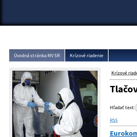
Úvodná stránka MV SR
Krízové riadenie
Krízové riad
Tlačo
Hľadať text
:
RSS
Eurokomi