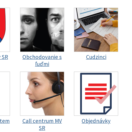
y SR
Obchodovanie s
Cudzinci
ľuďmi
stem
Call centrum MV
Objednávky
SR