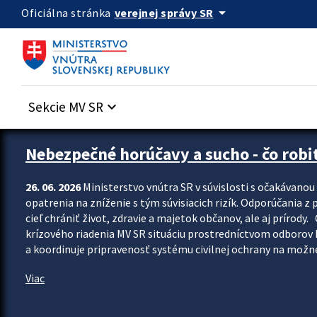
Preskocit na hlavný obsah
arrow_drop_down
verejnej správy SR
Oficiálna stránka
Sekcie MV SR
keyboard_arrow_down
Zastavit automatický posun upútavok
Nebezpečné horúčavy a sucho - čo robiť
26. 06. 2026
Ministerstvo vnútra SR v súvislosti s očakávano
opatrenia na zníženie s tým súvisiacich rizík. Odporúčania z p
cieľ chrániť život, zdravie a majetok občanov, ale aj prír
krízového riadenia MV SR situáciu prostredníctvom odborov 
a koordinuje pripravenosť systému civilnej ochrany na možné
Viac