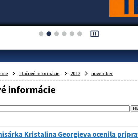
pause_presentation
enie
Tlačové informácie
2012
november
vé informácie
sárka Kristalina Georgieva ocenila pripr