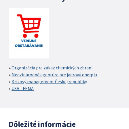
Organizácia pre zákaz chemických zbraní
Medzinárodná agentúra pre jadrovú energiu
Krízový management Českej republiky
USA - FEMA
Dôležité informácie