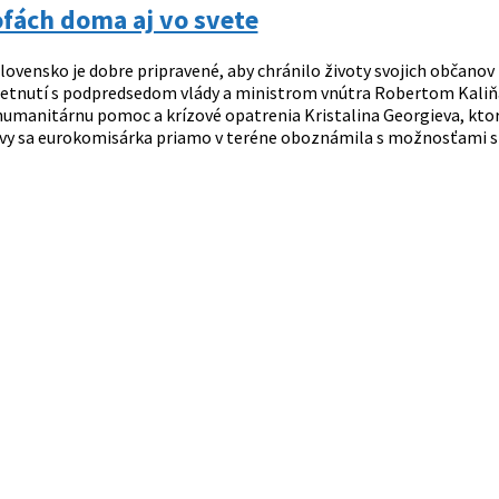
fách doma aj vo svete
lovensko je dobre pripravené, aby chránilo životy svojich občanov
retnutí s podpredsedom vlády a ministrom vnútra Robertom Kali
humanitárnu pomoc a krízové opatrenia Kristalina Georgieva, ktor
evy sa eurokomisárka priamo v teréne oboznámila s možnosťami sl