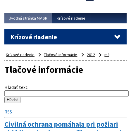
Úvodná stránka MV SR
Krízové riadenie
Krízové riadenie
Krízové riadenie
Tlačové informácie
2012
máj
Tlačové informácie
Hľadať text
:
RSS
Civilná ochrana pomáhala pri požiari