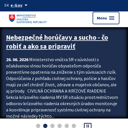
Preskocit na hlavný obsah
arrow_drop_down
SK
e-Gov
menu
Menu
Zastavit automatický posun upútavok
Nebezpečné horúčavy a sucho - čo
robiť a ako sa pripraviť
26. 06. 2026
Ministerstvo vnútra SR v súvislosti s
očakávanou vlnou horúčav obyvateľom odporúča
preventívne opatrenia na zníženie s tým súvisiacich rizík.
Odporúčania z pohľadu civilnej ochrany, polície a hasičov
majú za cieľ chrániť život, zdravie a majetok občanov, ale
aj prírody. CIVILNÁ OCHRANA A KRÍZOVÉ RIADENIE
Sekcia krízového riadenia MV SR situáciu prostredníctvom
odborov krízového riadenia okresných úradov monitoruje
a koordinuje pripravenosť systému civilnej ochrany na
možné následky týchto...
pause_presentation
Viac