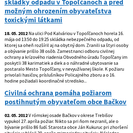
skládky odpadu v Topoľčanoch a pred
možným ohrozením obyvateľstva
toxickými látkami
18. 05. 2012
Na ulici Pod Kalváriou v Topoľčanoch horela 16.
mája od 13:50 do 19:25 skládka nebezpečného odpadu, od
ktorej sa oheň rozšíril aj na obytný dom. Zranili sa štyri osoby
a obývanie prišlo 38 osôb. Zamestnanci odboru civilnej
ochrany a krízového riadenia Obvodného úradu Topoľčany im
poskytli 38 karimatiek a diek a o náhradné ubytovanie sa
postaralo Mesto Topoľčany, v nevyužívanej škole. K požiaru
privolali hasičov, príslušníkov Policajného zboru a o 16.
hodine požiadali koordinačné stredisko...
Civilná ochrana pomáha požiarom
postihnutým obyvateľom obce Bačkov
02. 05. 2012
V rómskej osade Bačkov v okrese Trebišov
vypukol 27. apríla požiar. Nikto sa pri ňom nezranil, ale o
bývanie prišlo 86 ľudí. Starosta obce Ján Kukuruc pri zhoršení