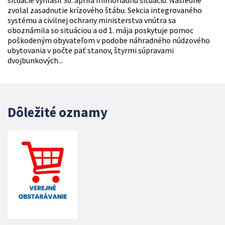
situácie vyhlásil 30. apríla mimoriadnu situáciu. Následne
zvolal zasadnutie krízového štábu. Sekcia integrovaného
systému a civilnej ochrany ministerstva vnútra sa
oboznámila so situáciou a od 1. mája poskytuje pomoc
poškodeným obyvateľom v podobe náhradného núdzového
ubytovania v počte päť stanov, štyrmi súpravami
dvojbunkových...
Dôležité oznamy