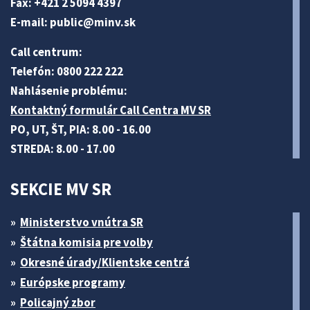
Fax: +421 2 5094 4397
E-mail:
public@minv
.sk
Call centrum:
Telefón: 0800 222 222
Nahlásenie problému:
Kontaktný formulár Call Centra MV SR
PO, UT, ŠT, PIA: 8.00 - 16.00
STREDA: 8.00 - 17.00
SEKCIE MV SR
Ministerstvo vnútra SR
Štátna komisia pre volby
Okresné úrady/Klientske centrá
Európske programy
Policajný zbor