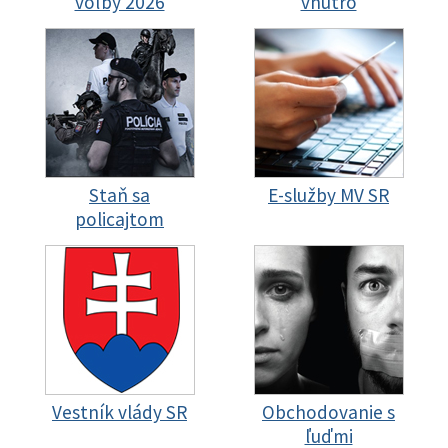
voľby 2026
vnútro
Staň sa
E-služby MV SR
policajtom
Vestník vlády SR
Obchodovanie s
ľuďmi