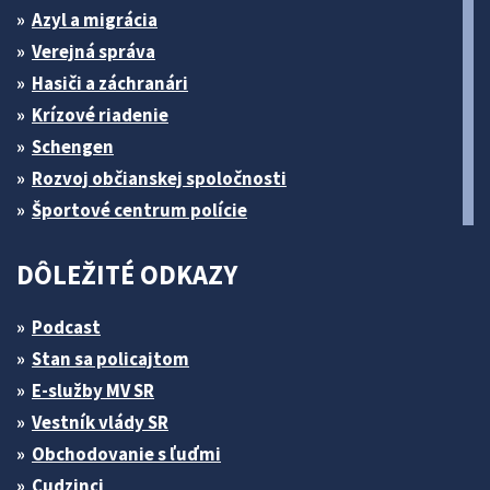
Azyl a migrácia
Verejná správa
Hasiči a záchranári
Krízové riadenie
Schengen
Rozvoj občianskej spoločnosti
Športové centrum polície
DÔLEŽITÉ ODKAZY
Podcast
Stan sa policajtom
E-služby MV SR
Vestník vlády SR
Obchodovanie s ľuďmi
Cudzinci