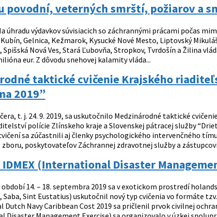
 povodní, veterných smrští, požiarov a s
a úhradu výdavkov súvisiacich so záchrannými prácami počas mimo
 Kubín, Gelnica, Kežmarok, Kysucké Nové Mesto, Liptovský Mikulá
Spišská Nová Ves, Stará Ľubovňa, Stropkov, Tvrdošín a Žilina vlád
milióna eur. Z dôvodu snehovej kalamity vláda...
odné taktické cvičenie Krajského riaditeľ
ma 2019”
čera, t. j. 24. 9. 2019, sa uskutočnilo Medzinárodné taktické cvičen
ditelství polície Zlínskeho kraje a Slovenskej pátracej služby “D
cvičení sa zúčastnili aj členky psychologického intervenčného tím
zboru, poskytovateľov Záchrannej zdravotnej služby a zástupcovi
 IDMEX (International Disaster Managemen
 období 14. – 18. septembra 2019 sa v exotickom prostredí holands
 Saba, Sint Eustatius) uskutočnil nový typ cvičenia vo formáte tzv
 Dutch Navy Caribbean Cost 2019 sa pričlenil prvok civilnej ochr
al Disaster Management Exercise) sa organizovalo v úzkej spoluprá