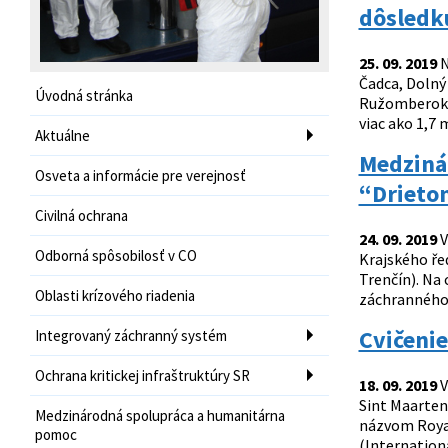
dôsledku
25. 09. 2019
N
Čadca, Dolný
Úvodná stránka
Ružomberok, 
viac ako 1,7 
Aktuálne
Medzinár
Osveta a informácie pre verejnosť
“Drieto
Civilná ochrana
24. 09. 2019
V
Odborná spôsobilosť v CO
Krajského ře
Trenčín). Na 
Oblasti krízového riadenia
záchranného 
Cvičenie
Integrovaný záchranný systém
Ochrana kritickej infraštruktúry SR
18. 09. 2019
V
Sint Maarten,
Medzinárodná spolupráca a humanitárna
názvom Royal
pomoc
(Internation