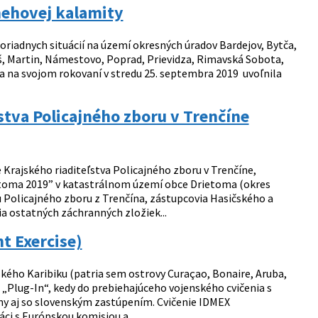
nehovej kalamity
riadnych situácií na území okresných úradov Bardejov, Bytča,
š, Martin, Námestovo, Poprad, Prievidza, Rimavská Sobota,
a na svojom rokovaní v stredu 25. septembra 2019 uvoľnila
stva Policajného zboru v Trenčíne
ie Krajského riaditeľstva Policajného zboru v Trenčíne,
rietoma 2019” v katastrálnom území obce Drietoma (okres
u Policajného zboru z Trenčína, zástupcovia Hasičského a
a ostatných záchranných zložiek...
t Exercise)
kého Karibiku (patria sem ostrovy Curaçao, Bonaire, Aruba,
. „Plug-In“, kedy do prebiehajúceho vojenského cvičenia s
any aj so slovenským zastúpením. Cvičenie IDMEX
ci s Európskou komisiou a...