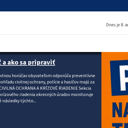
Dnes je 8. 
 a ako sa pripraviť
u vlnou horúčav obyvateľom odporúča preventívne
ohľadu civilnej ochrany, polície a hasičov majú za
ody. CIVILNÁ OCHRANA A KRÍZOVÉ RIADENIE Sekcia
krízového riadenia okresných úradov monitoruje
 následky týchto...