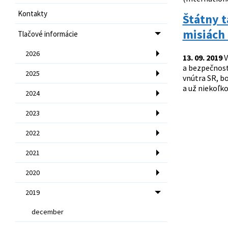
Kontakty
Štátny t
misiách
Tlačové informácie
2026
13. 09. 2019
V
a bezpečnost
2025
vnútra SR, b
a už niekoľko
2024
2023
2022
2021
2020
2019
december