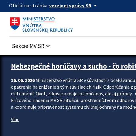
Preskocit na hlavný obsah
arrow_drop_down
verejnej správy SR
Oficiálna stránka
Sekcie MV SR
keyboard_arrow_down
Zastavit automatický posun upútavok
Nebezpečné horúčavy a sucho - čo robiť
26. 06. 2026
Ministerstvo vnútra SR v súvislosti s očakávano
opatrenia na zníženie s tým súvisiacich rizík. Odporúčania z p
cieľ chrániť život, zdravie a majetok občanov, ale aj prír
krízového riadenia MV SR situáciu prostredníctvom odborov 
a koordinuje pripravenosť systému civilnej ochrany na možné
Viac