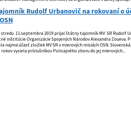
ajomník Rudolf Urbanovič na rokovaní o ú
 OSN
 stredu 11.septembra 2019 prijal štátny tajomník MV SR Rudolf 
né inštitúcie Organizácie Spojených Národov Alexandra Zoueva. P
ola najmä účasť zložiek MV SR v mierových misiách OSN. Slovenská 
 rokov vysiela príslušníkov Policajného zboru do jej mierových...