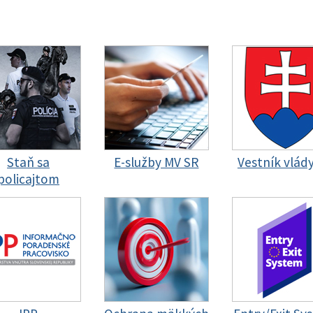
Staň sa
E-služby MV SR
Vestník vlád
policajtom