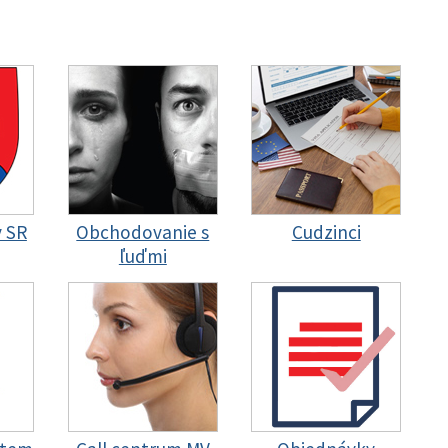
y SR
Obchodovanie s
Cudzinci
ľuďmi