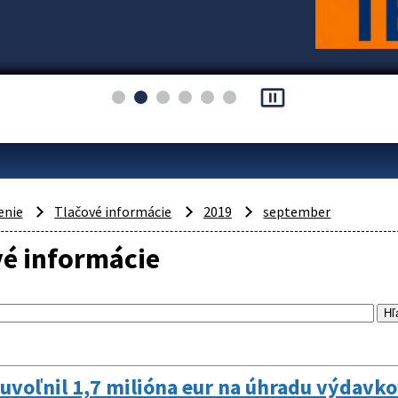
pause_presentation
enie
Tlačové informácie
2019
september
vé informácie
uvoľnil 1,7 milióna eur na úhradu výdavko