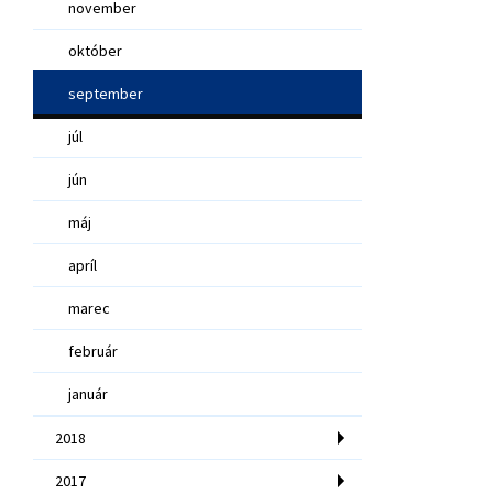
november
október
september
júl
jún
máj
apríl
marec
február
január
2018
2017