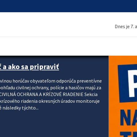
Dnes je 7.
 a ako sa pripraviť
u vlnou horúčav obyvateľom odporúča preventívne
ohľadu civilnej ochrany, polície a hasičov majú za
ody. CIVILNÁ OCHRANA A KRÍZOVÉ RIADENIE Sekcia
krízového riadenia okresných úradov monitoruje
 následky týchto...