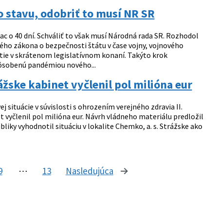
 stavu, odobriť to musí NR SR
c o 40 dní. Schváliť to však musí Národná rada SR. Rozhodol
ého zákona o bezpečnosti štátu v čase vojny, vojnového
atie v skrátenom legislatívnom konaní. Takýto krok
pôsobenú pandémiou nového...
ážske kabinet vyčlenil pol milióna eur
j situácie v súvislosti s ohrozením verejného zdravia II.
t vyčlenil pol milióna eur. Návrh vládneho materiálu predložil
iky vyhodnotil situáciu v lokalite Chemko, a. s. Strážske ako
9
⋯
13
Nasledujúca
stránka