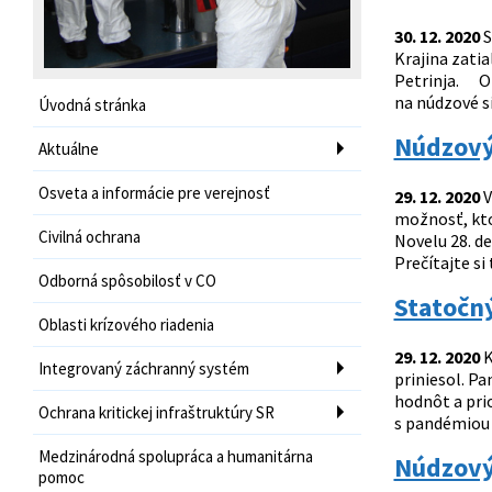
30. 12. 2020
S
Krajina zatia
Petrinja. O 
na núdzové si
Úvodná stránka
Núdzový 
Aktuálne
Osveta a informácie pre verejnosť
29. 12. 2020
V
možnosť, kto
Civilná ochrana
Novelu 28. de
Prečítajte si 
Odborná spôsobilosť v CO
Statočný
Oblasti krízového riadenia
29. 12. 2020
K
Integrovaný záchranný systém
priniesol. P
hodnôt a pri
Ochrana kritickej infraštruktúry SR
s pandémiou C
Medzinárodná spolupráca a humanitárna
Núdzový
pomoc