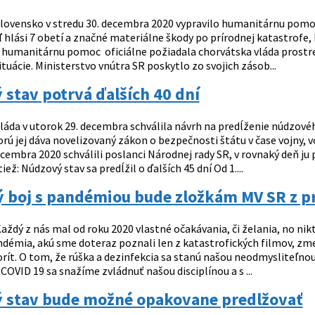
lovensko v stredu 30. decembra 2020 vypravilo humanitárnu pom
ľ hlási 7 obetí a značné materiálne škody po prírodnej katastrofe,
humanitárnu pomoc oficiálne požiadala chorvátska vláda prostr
tuácie. Ministerstvo vnútra SR poskytlo zo svojich zásob...
stav potrvá ďalších 40 dní
láda v utorok 29. decembra schválila návrh na predĺženie núdzového
rú jej dáva novelizovaný zákon o bezpečnosti štátu v čase vojny,
cembra 2020 schválili poslanci Národnej rady SR, v rovnaký deň ju
tiež: Núdzový stav sa predĺžil o ďalších 45 dní Od 1....
 boj s pandémiou bude zložkám MV SR z pr
aždý z nás mal od roku 2020 vlastné očakávania, či želania, no nik
andémia, akú sme doteraz poznali len z katastrofických filmov, zme
orít. O tom, že rúška a dezinfekcia sa stanú našou neodmysliteľno
OVID 19 sa snažíme zvládnuť našou disciplínou a s ...
 stav bude možné opakovane predlžovať