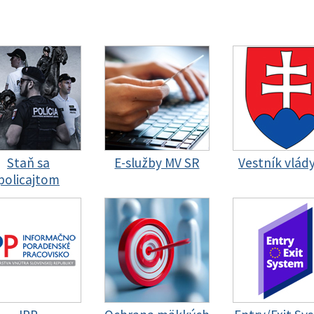
Staň sa
E-služby MV SR
Vestník vlád
policajtom