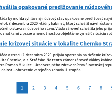
hválila opakované predlžovanie núdzového
láda by mohla vyhlásený núdzový stav opakovane predlžovať najvia
elok 7. decembra 2020 vládny kabinet, ktorý schválil návrh ústavn
očného stavu a núdzového stavu. Vláda zároveň schválila jeho prij
oznatkami z praxe a nemožnosťou objektívne vyriešiť situáciu s
nie krízovej situácie v lokalite Chemko Str
láda v stredu 2. decembra 2020 prijala opatrenia na riešenie krízove
lite Chemko, a. s. Strážske. Na tento zámer zároveň vládny kabine
tra Roman Mikulec. Úrad verejného zdravotníctva Slovenskej republ
alosť - ohrozenie verejného zdravia II. stupňa....
1
2
3
4
5
6
7
8