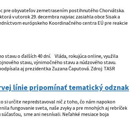
oc pre obyvateľov zemetrasením postihnutého Chorvátska.
 ktorá v utorok 29. decembra najviac zasiahla obce Sisak a
edníctvom európskeho Koordinačného centra EÚ pre reakcie
 stavu o ďalších 40 dní. Vláda, rokujúca online, využila
 vojnového stavu, výnimočného stavu a núdzového stavu.
 podpísala aj prezidentka Zuzana Čaputová. Zdroj: TASR
vej línie pripomínať tematický odznak
to si určite nepredstavoval nič z toho, čo nám napokon
nila fungovanie sveta, naše zvyky a pre mnohých aj rebríček
u súčasťou, sme ani nesnívali. Neľahké mesiace boja