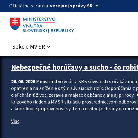
Preskocit na hlavný obsah
arrow_drop_down
verejnej správy SR
Oficiálna stránka
Sekcie MV SR
keyboard_arrow_down
Zastavit automatický posun upútavok
Nebezpečné horúčavy a sucho - čo robiť
26. 06. 2026
Ministerstvo vnútra SR v súvislosti s očakávano
opatrenia na zníženie s tým súvisiacich rizík. Odporúčania z p
cieľ chrániť život, zdravie a majetok občanov, ale aj prír
krízového riadenia MV SR situáciu prostredníctvom odborov 
a koordinuje pripravenosť systému civilnej ochrany na možné
Viac