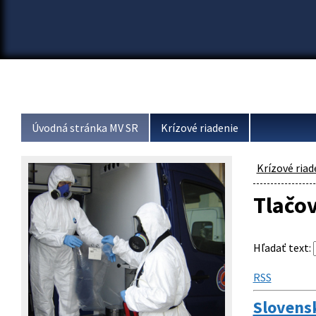
Úvodná stránka MV SR
Krízové riadenie
Krízové riad
Tlačo
Hľadať text
:
RSS
Slovens