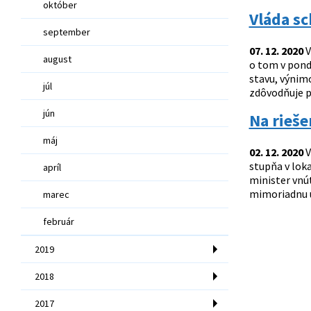
október
Vláda sc
september
07. 12. 2020
V
august
o tom v pond
stavu, výnim
júl
zdôvodňuje p
jún
Na rieše
máj
02. 12. 2020
V
stupňa v loka
apríl
minister vnú
mimoriadnu ud
marec
február
2019
2018
2017