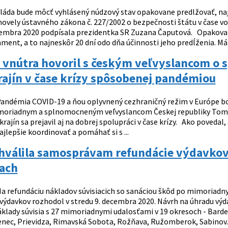
láda bude môcť vyhlásený núdzový stav opakovane predlžovať, najvi
 novely ústavného zákona č. 227/2002 o bezpečnosti štátu v čase v
cembra 2020 podpísala prezidentka SR Zuzana Čaputová. Opakov
ment, a to najneskôr 20 dní odo dňa účinnosti jeho predĺženia. Má t
 vnútra hovoril s českým veľvyslancom o 
ajín v čase krízy spôsobenej pandémiou
andémia COVID-19 a ňou oplyvnený cezhraničný režim v Európe b
moriadnym a splnomocneným veľvyslancom Českej republiky Tomá
rajín sa prejavil aj na dobrej spolupráci v čase krízy. Ako povedal,
ajlepšie koordinovať a pomáhať si s ...
chválila samosprávam refundácie výdavkov
iach
a refundáciu nákladov súvisiacich so sanáciou škôd po mimoriadnyc
 výdavkov rozhodol v stredu 9. decembra 2020. Návrh na úhradu vý
lady súvisia s 27 mimoriadnymi udalosťami v 19 okresoch - Bardejo
enec, Prievidza, Rimavská Sobota, Rožňava, Ružomberok, Sabinov..