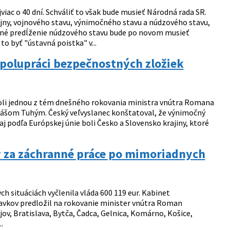
ac o 40 dní. Schváliť to však bude musieť Národná rada SR.
ojny, vojnového stavu, výnimočného stavu a núdzového stavu,
ané predĺženie núdzového stavu bude po novom musieť
o byť "ústavná poistka" v...
spolupráci bezpečnostných zložiek
oli jednou z tém dnešného rokovania ministra vnútra Romana
šom Tuhým. Český veľvyslanec konštatoval, že výnimočný
 aj podľa Európskej únie boli Česko a Slovensko krajiny, ktoré
 za záchranné práce po mimoriadnych
h situáciách vyčlenila vláda 600 119 eur. Kabinet
davkov predložil na rokovanie minister vnútra Roman
v, Bratislava, Bytča, Čadca, Gelnica, Komárno, Košice,
.