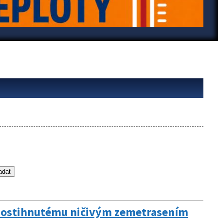
 postihnutému ničivým zemetrasením