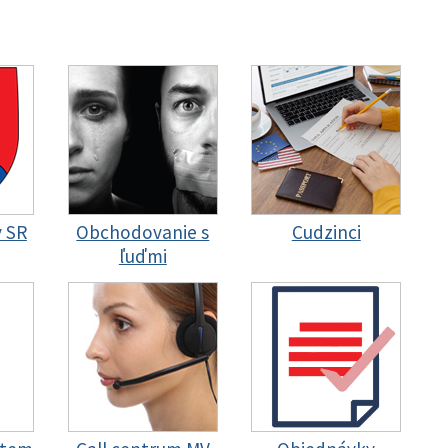
y SR
Obchodovanie s
Cudzinci
ľuďmi