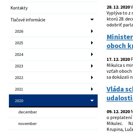
28. 12. 2020
V
Kontakty
Vyplýva to z
ktorú 28. de
Tlačové informácie
odobriť parla
2026
Minister
2025
oboch kr
2024
17. 12. 2020
P
Mikulca s mi
2023
vzťah oboch k
sa dokázali n
2022
Vláda s
2021
udalost
2020
09. 12. 2020
N
december
o preplatení
Mikulec. Nák
november
Krupina, Luč