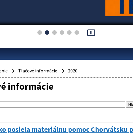
pause_presentation
enie
Tlačové informácie
2020
vé informácie
ko posiela materiálnu pomoc Chorvátsku