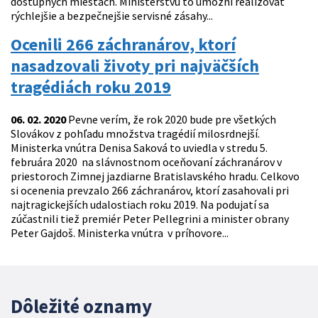
dostupných miestach. Ministerstvu to umožní realizovať
rýchlejšie a bezpečnejšie servisné zásahy...
Ocenili 266 záchranárov, ktorí
nasadzovali životy pri najväčších
tragédiách roku 2019
06. 02. 2020
Pevne verím, že rok 2020 bude pre všetkých
Slovákov z pohľadu množstva tragédií milosrdnejší.
Ministerka vnútra Denisa Saková to uviedla v stredu 5.
februára 2020 na slávnostnom oceňovaní záchranárov v
priestoroch Zimnej jazdiarne Bratislavského hradu. Celkovo
si ocenenia prevzalo 266 záchranárov, ktorí zasahovali pri
najtragickejších udalostiach roku 2019. Na podujatí sa
zúčastnili tiež premiér Peter Pellegrini a minister obrany
Peter Gajdoš. Ministerka vnútra v príhovore...
Dôležité oznamy