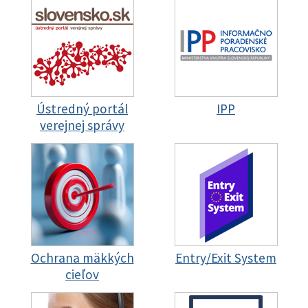
Ústredný portál
IPP
verejnej správy
Ochrana mäkkých
Entry/Exit System
cieľov