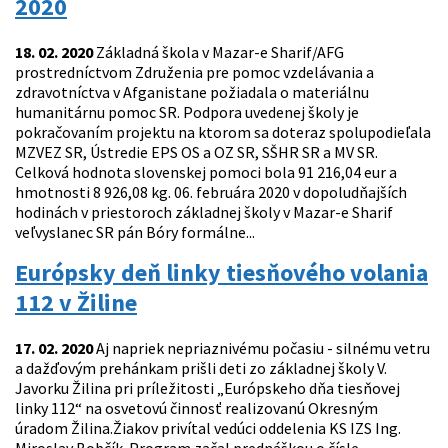
2020
18. 02. 2020
Základná škola v Mazar-e Sharif/AFG
prostredníctvom Združenia pre pomoc vzdelávania a
zdravotníctva v Afganistane požiadala o materiálnu
humanitárnu pomoc SR. Podpora uvedenej školy je
pokračovaním projektu na ktorom sa doteraz spolupodieľala
MZVEZ SR, Ústredie EPS OS a OZ SR, SŠHR SR a MV SR.
Celková hodnota slovenskej pomoci bola 91 216,04 eur a
hmotnosti 8 926,08 kg. 06. februára 2020 v dopoludňajších
hodinách v priestoroch základnej školy v Mazar-e Sharif
veľvyslanec SR pán Bóry formálne...
Európsky deň linky tiesňového volania
112 v Žiline
17. 02. 2020
Aj napriek nepriaznivému počasiu - silnému vetru
a dažďovým prehánkam prišli deti zo základnej školy V.
Javorku Žilina pri príležitosti „Európskeho dňa tiesňovej
linky 112“ na osvetovú činnosť realizovanú Okresným
úradom Žilina.Žiakov privítal vedúci oddelenia KS IZS Ing.