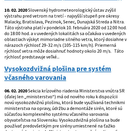
10. 02. 2020
Slovenský hydrometeorologický ústav zvýšil
výstrahu pred vetrom na tretí - najvyšší stupeň pre okresy
Malacky, Bratislava, Pezinok, Senec, Dunajská Streda a Nitra.
Táto výstraha platí v pondelok 10. februára 2020 od 12:00 hod.
do 18:00 hod. a v uvedených lokalitách sa očakáva v uvedených
oblastiach výskyt mimoriadne silného vetra, ktorý dosiahne v
nárazoch rýchlosť 29-32 m/s (105-115 km/h). Priemerná
rýchlosť vetra môže dosiahnuť hodnoty okolo 20 m/s. Táto
rýchlosť predstavuje veľké...
Vysokozdvižná plošina pre systém
včasného varovania
06. 02. 2020
Sekcia krízového riadenia Ministerstva vnútra SR
(ďalej len „ministerstvo“) má od nového roku k dispozícii
novú vysokozdvižnú plošinu, ktorá bude využívaná technikmi
ministerstva na opravy, údržbu a demontáže sirén, ktoré sú
súčasťou komplexného systému včasného varovania
obyvateľstva na Slovensku. Vysokozdvižná plošina sa bude
používať predovšetkým pre sirény umiestnené na ťažko