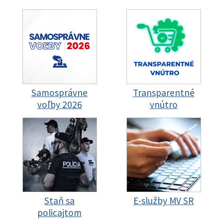
Samosprávne
Transparentné
voľby 2026
vnútro
Staň sa
E-služby MV SR
policajtom