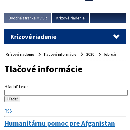
Úvodná stránka MV SR
Krízové riadenie
Krízové riadenie
Krízové riadenie
Tlačové informácie
2020
február
Tlačové informácie
Hľadať text
:
RSS
Humanitárnu pomoc pre Afganistan