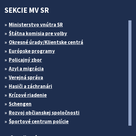
SEKCIE MV SR
Ministerstvo vnútra SR
Štátna komisia pre volby
Okresné úrady/Klientske centrá
Európske programy
Policajný zbor
Azyl a migrácia
Verejná správa
Hasiči a záchranári
Krízové riadenie
Schengen
Rozvoj občianskej spoločnosti
Športové centrum polície