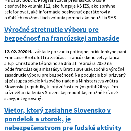
Miroslav Bobčík. Program začal prednáškou o čísle
tiesňového volania 112, ako funguje KS IZS, ako správne
telefonovať, aké informácie poskytnúť operátorovi a
o ďalších možnostiach volania pomoci ako použitia SMS...
Výročné stretnutie výboru pre
bezpečnosť na francúzskej ambasáde
12. 02. 2020
Na základe pozvania policajnej pridelenkyne pani
Francoise Brotolotti a za účasti francúzskeho veľvyslanca
J.E.p. Christophe Léonziho sa dňa 11. februára 2020 na
pôde francúzskej ambasády v Bratislave uskutočnilo výročné
zasadnutie výboru pre bezpečnosť. Na podujatie bol prizvaný
aj zástupca sekcie krízového riadenia Ministerstva vnútra
Slovenskej republiky, ktorý zúčastneným priblížil systém
krízového riadenia v Slovenskej republike, možné krízové
stavy, integrovaný...
Vietor, ktorý zasiahne Slovensko v
pondelok a utorok, je
nebezpečenstvom pre ľudské aktivity