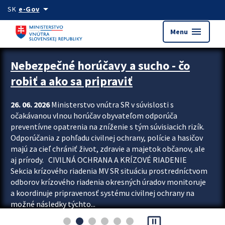
Preskocit na hlavný obsah
arrow_drop_down
SK
e-Gov
menu
Menu
Zastavit automatický posun upútavok
Nebezpečné horúčavy a sucho - čo
robiť a ako sa pripraviť
26. 06. 2026
Ministerstvo vnútra SR v súvislosti s
očakávanou vlnou horúčav obyvateľom odporúča
preventívne opatrenia na zníženie s tým súvisiacich rizík.
Odporúčania z pohľadu civilnej ochrany, polície a hasičov
majú za cieľ chrániť život, zdravie a majetok občanov, ale
aj prírody. CIVILNÁ OCHRANA A KRÍZOVÉ RIADENIE
Sekcia krízového riadenia MV SR situáciu prostredníctvom
odborov krízového riadenia okresných úradov monitoruje
a koordinuje pripravenosť systému civilnej ochrany na
možné následky týchto...
pause_presentation
Viac