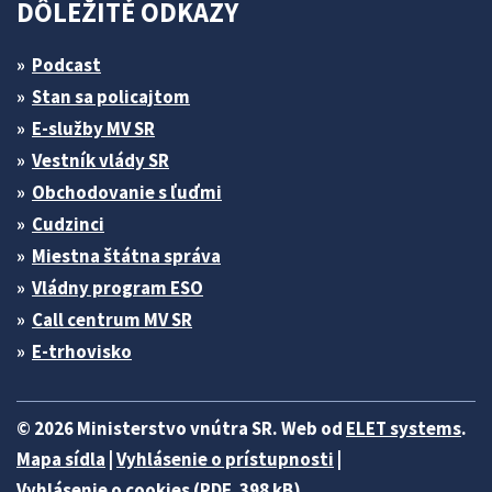
DÔLEŽITÉ ODKAZY
Podcast
Stan sa policajtom
E-služby MV SR
Vestník vlády SR
Obchodovanie s ľuďmi
Cudzinci
Miestna štátna správa
Vládny program ESO
Call centrum MV SR
E-trhovisko
© 2026 Ministerstvo vnútra SR. Web od
ELET systems
.
Mapa sídla
|
Vyhlásenie o prístupnosti
|
Vyhlásenie o cookies (PDF, 398 kB)