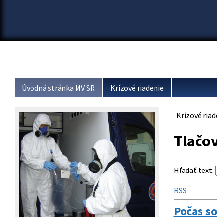
Úvodná stránka MV SR
Krízové riadenie
Krízové riad
Tlačo
Hľadať text
:
RSS
Počas so