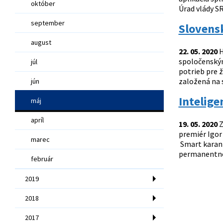
október
Úrad vlády SR
september
Slovens
august
22. 05. 2020
H
spoločenským
júl
potrieb pre 
založená na s
jún
Intelige
máj
apríl
19. 05. 2020
Z
premiér Igor
marec
Smart karant
permanentnéh
február
2019
2018
2017