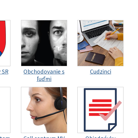
y SR
Obchodovanie s
Cudzinci
ľuďmi