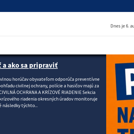
Dnes je 6. 
 a ako sa pripraviť
u vlnou horúčav obyvateľom odporúča preventívne
ohľadu civilnej ochrany, polície a hasičov majú za
ody. CIVILNÁ OCHRANA A KRÍZOVÉ RIADENIE Sekcia
krízového riadenia okresných úradov monitoruje
 následky týchto...