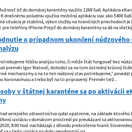
ožnosť ísť do domácej karantény využilo 1268 ľudí. Aplikácia eKa
K dnešnému poludniu využíva mobilnú aplikáciu viac ako 5400 ľudí.
 situácia je stabilná, výkon služby na hraničných priechodoch je 
 pre telefóny iPhone.Prejsť do domácej karantény sa dá na všetkýc
odnutie o prípadnom ukončení núdzového s
nalýzu
otrebujeme hlbšiu analýzu toho, či môže štát fungovať bez núdzo
al premiér Igor Matovič, dohodol sa na tom ústredný krízový štá
nné mechanizmy a na to ten núdzový stav potrebujeme," povedal p
o koronavírusu a treba byť na to pripravený. Premiér tiež...
soby v štátnej karanténe sa po aktivácii
ny
rad verejného zdravotníctva vydal opatrenie, na základe ktoré
dňovú izoláciu v domácom prostredí po preukázaní sa aktivovanou
 2020, 8:00 hod. nachádzajú z dôvodu prekročenia hraníc Slovenskej 
ť sa v tejto izolácii na dobu nevyhnutnú na...