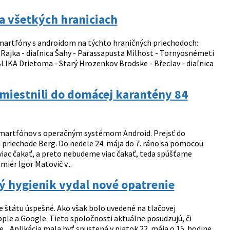
a všetkých hraniciach
 smartfóny s androidom na týchto hraničných priechodoch:
ajka - diaľnica Šahy - Parassapusta Milhost - Tornyosnémeti
KA Drietoma - Starý Hrozenkov Brodske - Břeclav - diaľnica
miestnili do domácej karantény 84
 smartfónov s operačným systémom Android. Prejsť do
 priechode Berg. Do nedele 24. mája do 7. ráno sa pomocou
iac čakať, a preto nebudeme viac čakať, teda spúšťame
iér Igor Matovič v...
ný hygienik vydal nové opatrenie
e štátu úspešné. Ako však bolo uvedené na tlačovej
pple a Google. Tieto spoločnosti aktuálne posudzujú, či
e. Aplikácia mala byť spustená v piatok 22. mája o 15. hodine.