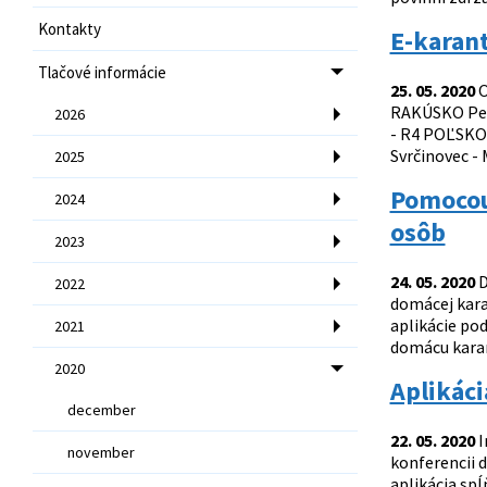
Kontakty
E-karan
Tlačové informácie
25. 05. 2020
O
RAKÚSKO Petr
2026
- R4 POĽSKOU
Svrčinovec -
2025
Pomocou
2024
osôb
2023
24. 05. 2020
D
2022
domácej kara
aplikácie po
2021
domácu karant
2020
Aplikáci
december
22. 05. 2020
I
november
konferencii d
aplikácia spĺ