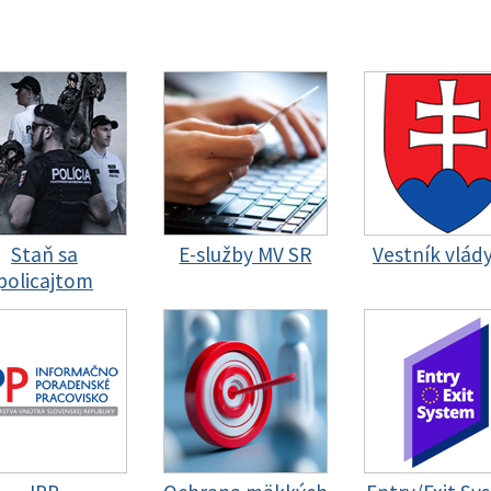
Staň sa
E-služby MV SR
Vestník vlád
policajtom