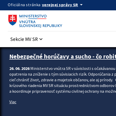
Preskocit na hlavný obsah
arrow_drop_down
verejnej správy SR
Oficiálna stránka
Sekcie MV SR
keyboard_arrow_down
Zastavit automatický posun upútavok
Nebezpečné horúčavy a sucho - čo robiť
26. 06. 2026
Ministerstvo vnútra SR v súvislosti s očakávano
opatrenia na zníženie s tým súvisiacich rizík. Odporúčania z p
cieľ chrániť život, zdravie a majetok občanov, ale aj prír
krízového riadenia MV SR situáciu prostredníctvom odborov 
a koordinuje pripravenosť systému civilnej ochrany na možné
Viac