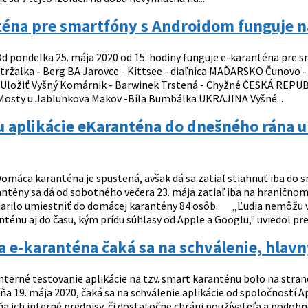
téna pre smartfóny s Androidom funguje n
d pondelka 25. mája 2020 od 15. hodiny funguje e-karanténa pre
žalka - Berg BA Jarovce - Kittsee - diaľnica MAĎARSKO Čunovo - R
ložiť Vyšný Komárnik - Barwinek Trstená - Chyžné ČESKÁ REPUBLI
 Mosty u Jablunkova Makov -Bíla Bumbálka UKRAJINA Vyšné...
 aplikácie eKaranténa do dnešného rána u
omáca karanténa je spustená, avšak dá sa zatiaľ stiahnuť iba do
ntény sa dá od sobotného večera 23. mája zatiaľ iba na hraničnom
darilo umiestniť do domácej karantény 84 osôb. „Ľudia nemôžu v
énu aj do času, kým prídu súhlasy od Apple a Googlu," uviedol prem
a e-karanténa čaká sa na schválenie, hlav
nterné testovanie aplikácie na tzv. smart karanténu bolo na stran
ňa 19. mája 2020, čaká sa na schválenie aplikácie od spoločností A
ňa ich interné predpisy, či dostatočne chráni používateľa a podobn