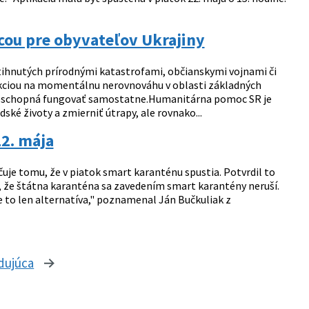
ou pre obyvateľov Ukrajiny
tihnutých prírodnými katastrofami, občianskymi vojnami či
kciou na momentálnu nerovnováhu v oblasti základných
sť neschopná fungovať samostatne.Humanitárna pomoc SR je
ké životy a zmierniť útrapy, ale rovnako...
22. mája
čuje tomu, že v piatok smart karanténu spustia. Potvrdil to
l, že štátna karanténa sa zavedením smart karantény neruší.
 to len alternatíva," poznamenal Ján Bučkuliak z
dujúca
stránka