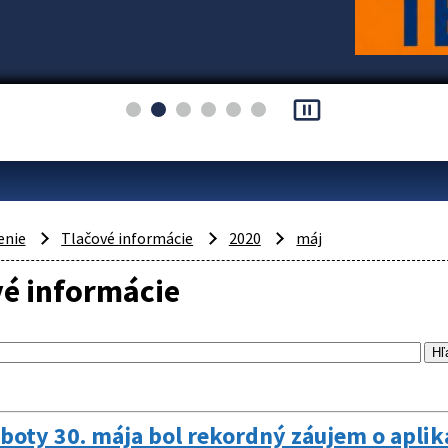
pause_presentation
enie
Tlačové informácie
2020
máj
vé informácie
boty 30. mája bol rekordný záujem o apli