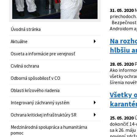
31. 05. 2020
M
priechodoch. 
Bezpečnostná
Androidom aj
Úvodná stránka
Na rozh
Aktuálne
hlbšiu a
Osveta a informácie pre verejnosť
28. 05. 2020
P
Civilná ochrana
Ako informov
všetky ochra
Odborná spôsobilosť v CO
šírenia novéh
Oblasti krízového riadenia
Všetky o
karanté
Integrovaný záchranný systém
Ochrana kritickej infraštruktúry SR
25. 05. 2020
Ú
dokončiť 14-
Medzinárodná spolupráca a humanitárna
sa k 26. máju
pomoc
povinní zdrža