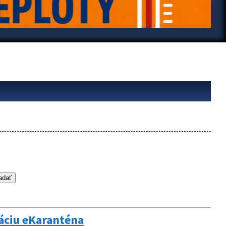
káciu eKaranténa