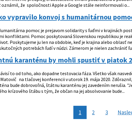
 oznámil, že spoločnosti Apple a Google stále neinformovali o...
ko vypravilo konvoj s humanitárnou pomoc
umanitárna pomoc je prejavom solidarity s ľuďmi v krajinách pos
i konfliktami. Pomoc poskytovaná Slovenskou republikou je rea
život. Poskytujeme ju len na obdobie, keď je krajina alebo obla
kutočných potrebách ľudí v núdzi. Zámerom je nielen zachrániť ľuds
ntnú karanténu by mohli spustiť v piatok 
ávisí to od toho, ako dopadne testovacia fáza. Všetko však nasved
 Matovič na tlačovej konferencii v utorok 19. mája 2020. Zdôrazni
éna bude dobrovoľná, štátnu karanténu jej zavedením nerušia. "Je
o krízového štábu s tým, že občan na jej absolvovanie bude...
1
2
3
Nasle