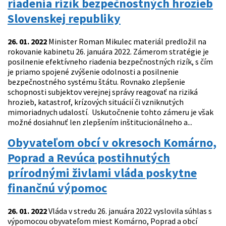
riadenia rizík bezpečnostných hrozieb
Slovenskej republiky
26. 01. 2022
Minister Roman Mikulec materiál predložil na
rokovanie kabinetu 26. januára 2022. Zámerom stratégie je
posilnenie efektívneho riadenia bezpečnostných rizík, s čím
je priamo spojené zvýšenie odolnosti a posilnenie
bezpečnostného systému štátu. Rovnako zlepšenie
schopnosti subjektov verejnej správy reagovať na riziká
hrozieb, katastrof, krízových situácií či vzniknutých
mimoriadnych udalostí. Uskutočnenie tohto zámeru je však
možné dosiahnuť len zlepšením inštitucionálneho a...
Obyvateľom obcí v okresoch Komárno,
Poprad a Revúca postihnutých
prírodnými živlami vláda poskytne
finančnú výpomoc
26. 01. 2022
Vláda v stredu 26. januára 2022 vyslovila súhlas s
výpomocou obyvateľom miest Komárno, Poprad a obcí