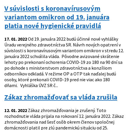
V súvislosti s koronavírusovým
variantom omikron od 19. januára
platia nové hygienické pravidlá
17. 01. 2022
Od 19. januára 2022 budú účinné nové vyhlášky
Úradu verejného zdravotníctva SR. Návrh nových opatrení v
súvislosti s koronavírusovým variantom omikron v stredu 12.
januára 2022 schválila vláda. Pôvodne avizované skrátenie
lehoty po prekonaní ochorenia COVID-19 zo 180 na 90 dní sa
po dohode s ministerstvom zdravotníctva a konzíliom
odborníkov odkladá. V režime OP a OTP tak naďalej budú
osoby, ktoré prekonali COVID-19 pred nie viac ako 180
dňami. Vyhláška ÚVZ SR č...
Zákaz zhromažďovať sa vláda zrušila
12. 01. 2022
Zákaz zhromažďovania je zrušený. Toto
rozhodnutie vláda prijala na rokovaní 12. januára 2022. Zákaz
zhromažďovania nad šesť osôb okrem členov spoločnej
domácnosti platil pre zlú pandemickú situáciu od 25.