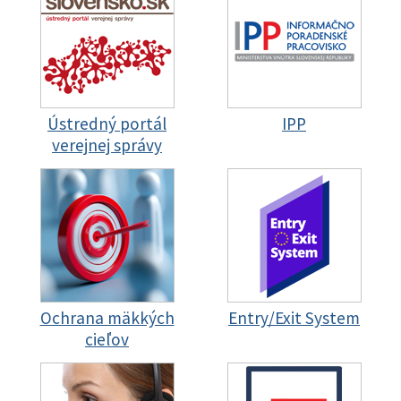
Ústredný portál
IPP
verejnej správy
Ochrana mäkkých
Entry/Exit System
cieľov