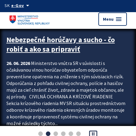
Preskocit na hlavný obsah
arrow_drop_down
SK
e-Gov
menu
Menu
Zastavit automatický posun upútavok
Nebezpečné horúčavy a sucho - čo
robiť a ako sa pripraviť
26. 06. 2026
Ministerstvo vnútra SR v súvislosti s
očakávanou vlnou horúčav obyvateľom odporúča
preventívne opatrenia na zníženie s tým súvisiacich rizík.
Odporúčania z pohľadu civilnej ochrany, polície a hasičov
majú za cieľ chrániť život, zdravie a majetok občanov, ale
aj prírody. CIVILNÁ OCHRANA A KRÍZOVÉ RIADENIE
Sekcia krízového riadenia MV SR situáciu prostredníctvom
odborov krízového riadenia okresných úradov monitoruje
a koordinuje pripravenosť systému civilnej ochrany na
možné následky týchto...
pause_presentation
Viac