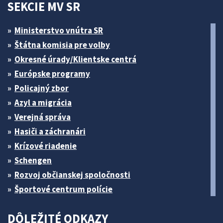
SEKCIE MV SR
Ministerstvo vnútra SR
Štátna komisia pre volby
Okresné úrady/Klientske centrá
Európske programy
Policajný zbor
Azyl a migrácia
Verejná správa
Hasiči a záchranári
Krízové riadenie
Schengen
Rozvoj občianskej spoločnosti
Športové centrum polície
DÔLEŽITÉ ODKAZY