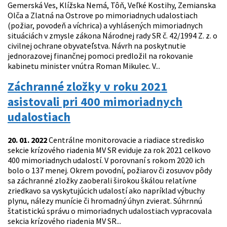
Gemerská Ves, Klížska Nemá, Tôň, Veľké Kostihy, Zemianska
Olča a Zlatná na Ostrove po mimoriadnych udalostiach
(požiar, povodeň a víchrica) a vyhlásených mimoriadnych
situáciách v zmysle zákona Národnej rady SR č. 42/1994 Z. z. o
civilnej ochrane obyvateľstva. Návrh na poskytnutie
jednorazovej finančnej pomoci predložil na rokovanie
kabinetu minister vnútra Roman Mikulec. V...
Záchranné zložky v roku 2021
asistovali pri 400 mimoriadnych
udalostiach
20. 01. 2022
Centrálne monitorovacie a riadiace stredisko
sekcie krízového riadenia MV SR eviduje za rok 2021 celkovo
400 mimoriadnych udalostí. V porovnaní s rokom 2020 ich
bolo o 137 menej. Okrem povodní, požiarov či zosuvov pôdy
sa záchranné zložky zaoberali širokou škálou relatívne
zriedkavo sa vyskytujúcich udalostí ako napríklad výbuchy
plynu, nálezy munície či hromadný úhyn zvierat. Súhrnnú
štatistickú správu o mimoriadnych udalostiach vypracovala
sekcia krízového riadenia MV SR...