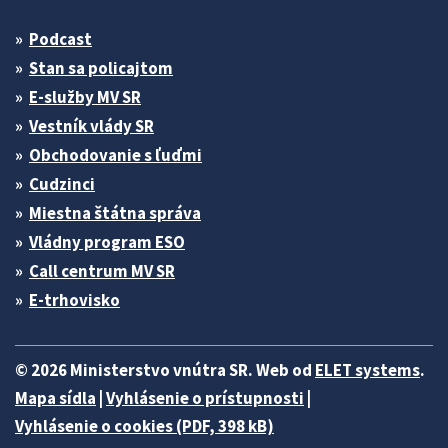
Podcast
Stan sa policajtom
E-služby MV SR
Vestník vlády SR
Obchodovanie s ľuďmi
Cudzinci
Miestna štátna správa
Vládny program ESO
Call centrum MV SR
E-trhovisko
© 2026 Ministerstvo vnútra SR. Web od
ELET systems
.
Mapa sídla
|
Vyhlásenie o prístupnosti
|
Vyhlásenie o cookies (PDF, 398 kB)