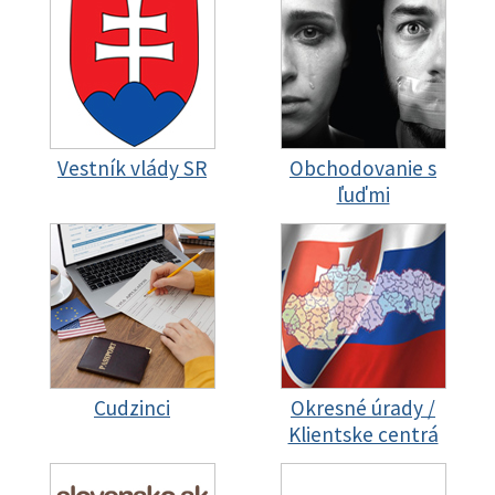
Vestník vlády SR
Obchodovanie s
ľuďmi
Cudzinci
Okresné úrady /
Klientske centrá