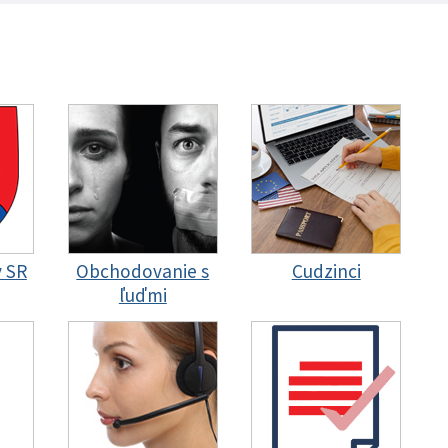
y SR
Obchodovanie s
Cudzinci
ľuďmi