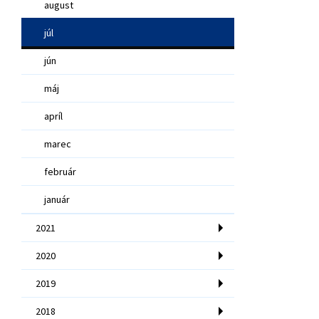
august
júl
jún
máj
apríl
marec
február
január
2021
2020
2019
2018