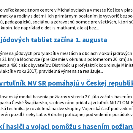
o veľkokapacitnom centre v Michalovciach a v meste Košice v piato
matky a rodiny s deťmi. Ich primárnym poslaním je vytvoriť bezpeč
ú, pedagogickú, sociálnu a zdravotnú pomoc pre všetkých, ktorí s
upín. Ide napríklad o deti s matkami, ale aj bez...
ódových tabliet začína 1. augusta
ýmena jódových profylaktík v mestách a obciach v okolí jadrových
21 km) a Mochovce (pre územie v okruhu s polomerom 20 km) sa z
est a 460 tisíc obyvateľov. Distribúciu profylaktík koordinuje Minis
aktík v roku 2017, pravidelná výmena sa realizuje...
 vrtuľník MV SR pomáhajú v Českej republi
lovenský modul hasenia požiarov v stredu 27. júla začal s hasením 
arku České Švajčiarsko, sa dnes ráno pridal aj vrtuľník Mi171 OM-
ecká technika je rozdelená na dve skupiny: Vojenská časť pod vede
rén pozdĺž rieky Labe. V druhej policajnej pod vedením posádok vrtu
í hasiči a vojaci pomôžu s hasením požiar