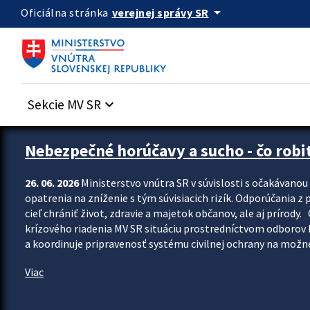
Preskocit na hlavný obsah
arrow_drop_down
verejnej správy SR
Oficiálna stránka
Sekcie MV SR
keyboard_arrow_down
Zastavit automatický posun upútavok
Nebezpečné horúčavy a sucho - čo robiť
26. 06. 2026
Ministerstvo vnútra SR v súvislosti s očakávano
opatrenia na zníženie s tým súvisiacich rizík. Odporúčania z p
cieľ chrániť život, zdravie a majetok občanov, ale aj prír
krízového riadenia MV SR situáciu prostredníctvom odborov 
a koordinuje pripravenosť systému civilnej ochrany na možné
Viac