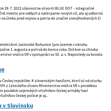
k 29. 7. 2022 slávnostne otvorili BLUE DOT - integračné
né miesto pre oddych a načerpanie nových síl, ale aj odbornú
ú na úteku pred vojnou a patria do značne znevýhodnených či
 elektrární Jaslovské Bohunice (pre územie v okruhu
ačne 1. augusta a potrvá do konca roka. Dotkne sa zhruba
terstvo vnútra SR v spolupráci so SE. a. s. Naposledy sa konala
ke
v Českej republike. K slovenským hasičom, ktorí sú od utorku
BYH z Leteckého útvaru Ministerstva vnútra SR s posádkou
ním posádok vojenských vrtuľníkov českej armády hasí
ľníkov českej polície je aj...
u v Slovinsku