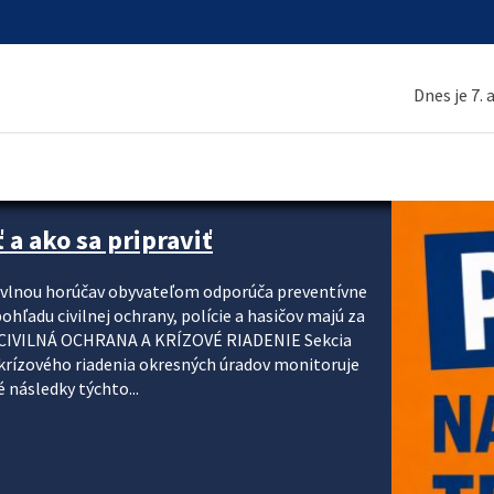
Dnes je 7.
 a ako sa pripraviť
u vlnou horúčav obyvateľom odporúča preventívne
ohľadu civilnej ochrany, polície a hasičov majú za
ody. CIVILNÁ OCHRANA A KRÍZOVÉ RIADENIE Sekcia
krízového riadenia okresných úradov monitoruje
 následky týchto...