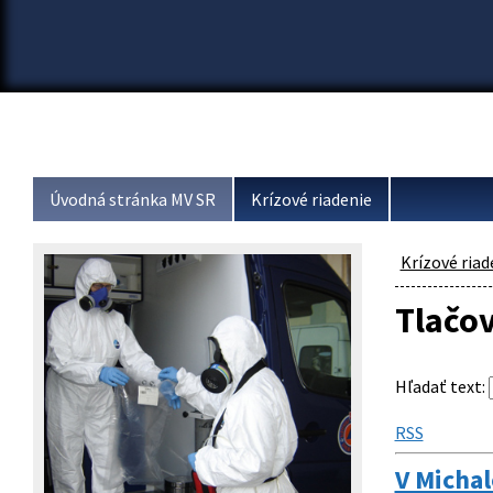
Úvodná stránka MV SR
Krízové riadenie
Krízové riad
Tlačo
Hľadať text
:
RSS
V Michal