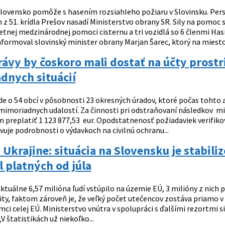
lovensko pomôže s hasením rozsiahleho požiaru v Slovinsku. Per
 51. krídla Prešov nasadí Ministerstvo obrany SR. Sily na pomoc s
tnej medzinárodnej pomoci cisternu a tri vozidlá so 6 členmi Has
nformoval slovinský minister obrany Marjan Šarec, ktorý na miesto v
vy by čoskoro mali dostať na účty prostr
dnych situácií
de o 54 obcí v pôsobnosti 23 okresných úradov, ktoré počas tohto 
 mimoriadnych udalostí. Za činnosti pri odstraňovaní následkov m
preplatiť 1 123 877,53 eur. Opodstatnenosť požiadaviek verifikova
uje podrobnosti o výdavkoch na civilnú ochranu...
 Ukrajine: situácia na Slovensku je stabi
l platných od júla
ktuálne 6,57 milióna ľudí vstúpilo na územie EÚ, 3 milióny z nich 
ity, faktom zároveň je, že veľký počet utečencov zostáva priamo v
mci celej EÚ. Ministerstvo vnútra v spolupráci s ďalšími rezortmi 
„V štatistikách už niekoľko...