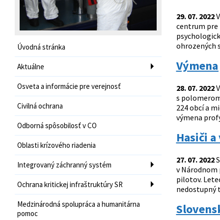
29. 07. 2022
V
centrum pre 
psychologick
ohrozených sk
Úvodná stránka
Výmena j
Aktuálne
Osveta a informácie pre verejnosť
28. 07. 2022
V
s polomerom 
Civilná ochrana
224 obcí a mi
výmena profyl
Odborná spôsobilosť v CO
Hasiči a
Oblasti krízového riadenia
27. 07. 2022
S
Integrovaný záchranný systém
v Národnom p
pilotov. Let
Ochrana kritickej infraštruktúry SR
nedostupný te
Medzinárodná spolupráca a humanitárna
Slovensk
pomoc