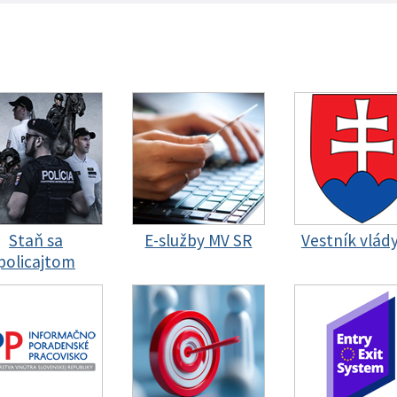
Staň sa
E-služby MV SR
Vestník vlád
policajtom