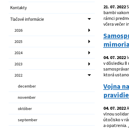
21. 07. 2022
S
Kontakty
bambi vakom z
rámci predme
Tlačové informácie
včera večer i
2026
Samosprá
2025
mimoria
2024
04. 07. 2022
I
v dôsledku 8
2023
samosprávam 
ktorá ustanov
2022
Vojna na
december
pravidie
november
04. 07. 2022
A
október
vlnou solidar
útočisko v rá
september
a opatrenia. 