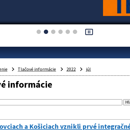
pause_presentation
enie
Tlačové informácie
2022
júl
vé informácie
ovciach a Košiciach vznikli prvé integračn