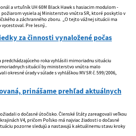
sonál a vrtuľník UH 60M Black Hawk s hasiacim modulom -
 požiarom vysiela aj Ministerstvo vnútra SR, ktoré poskytlo v
ičského a záchranného zboru. „O tejto vážnej situácii ma
ycestoval. Pre lesný...
iedky za činnosti vynaložené počas
a predchádzajúceho roka vyhlásili mimoriadnu situáciu
imoriadnych situácií by ministerstvo vnútra malo
li okresné úrady v súlade s vyhláškou MV SR č. 599/2006,
lizovaná, prinášame prehľad aktuálnych
požiadali o dočasné útočisko. Členské štáty zareagovali veľkou
 krajinách V4, pričom Poľsko má najviac žiadosti o dočasné
situáciu pozorne sledujú a nastavujú k aktuálnemu stavu kroky