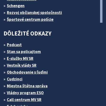
Schengen
Rozvoj občianskej spoločnosti
Športové centrum polície
DÔLEŽITÉ ODKAZY
Podcast
Stan sa policajtom
E-služby MV SR
Vestník vlády SR
Obchodovanie s ľuďmi
Cudzinci
Miestna štátna správa
Vládny program ESO
Call centrum MV SR