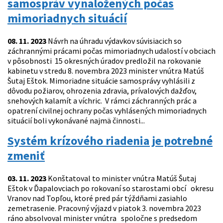
samospráv vynaložených počas
mimoriadnych situácií
08. 11. 2023
Návrh na úhradu výdavkov súvisiacich so
záchrannými prácami počas mimoriadnych udalostí v obciach
v pôsobnosti 15 okresných úradov predložil na rokovanie
kabinetu v stredu 8. novembra 2023 minister vnútra Matúš
Šutaj Eštok. Mimoriadne situácie samosprávy vyhlásili z
dôvodu požiarov, ohrozenia zdravia, prívalových dažďov,
snehových kalamít a víchric. V rámci záchranných prác a
opatrení civilnej ochrany počas vyhlásených mimoriadnych
situácií boli vykonávané najmä činnosti...
Systém krízového riadenia je potrebné
zmeniť
03. 11. 2023
Konštatoval to minister vnútra Matúš Šutaj
Eštok v Ďapalovciach po rokovaní so starostami obcí okresu
Vranov nad Topľou, ktoré pred pár týždňami zasiahlo
zemetrasenie. Pracovný výjazd v piatok 3. novembra 2023
ráno absolvoval minister vnútra spoločne s predsedom