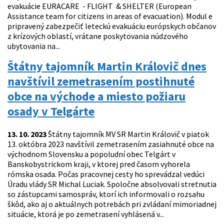
evakuácie EURACARE - FLIGHT & SHELTER (European
Assistance team for citizens in areas of evacuation). Modul e
pripravený zabezpečiť leteckú evakuáciu európskych občanov
z krízových oblastí, vrátane poskytovania núdzového
ubytovania na...
Štátny tajomník Martin Královič dnes
navštívil zemetrasením postihnuté
obce na východe a miesto požiaru
osady v Telgárte
13. 10. 2023
Štátny tajomník MV SR Martin Královič v piatok
13. októbra 2023 navštívil zemetrasením zasiahnuté obce na
východnom Slovensku a popoludní obec Telgárt v
Banskobystrickom kraji, v ktorej pred časom vyhorela
rómska osada. Počas pracovnej cesty ho sprevádzal vedúci
Úradu vlády SR Michal Luciak. Spoločne absolvovali stretnutia
so zástupcami samospráv, ktorí ich informovali o rozsahu
škôd, ako aj o aktuálnych potrebách pri zvládaní mimoriadnej
situácie, ktorá je po zemetrasení vyhlásená v...