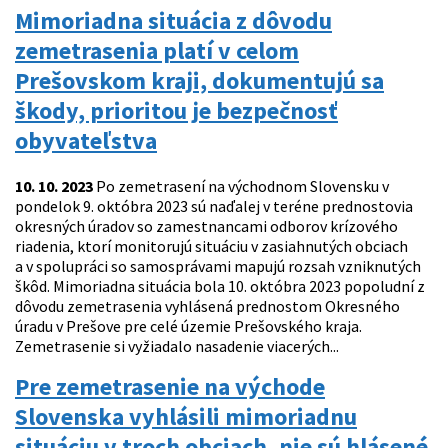
Mimoriadna situácia z dôvodu
zemetrasenia platí v celom
Prešovskom kraji, dokumentujú sa
škody, prioritou je bezpečnosť
obyvateľstva
10. 10. 2023
Po zemetrasení na východnom Slovensku v
pondelok 9. októbra 2023 sú naďalej v teréne prednostovia
okresných úradov so zamestnancami odborov krízového
riadenia, ktorí monitorujú situáciu v zasiahnutých obciach
a v spolupráci so samosprávami mapujú rozsah vzniknutých
škôd. Mimoriadna situácia bola 10. októbra 2023 popoludní z
dôvodu zemetrasenia vyhlásená prednostom Okresného
úradu v Prešove pre celé územie Prešovského kraja.
Zemetrasenie si vyžiadalo nasadenie viacerých...
Pre zemetrasenie na východe
Slovenska vyhlásili mimoriadnu
situáciu v troch obciach, nie sú hlásené