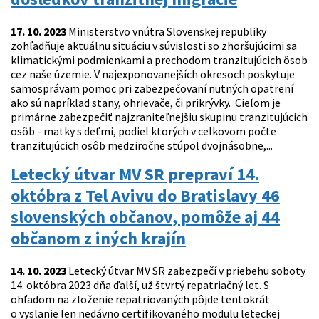
17. 10. 2023
Ministerstvo vnútra Slovenskej republiky
zohľadňuje aktuálnu situáciu v súvislosti so zhoršujúcimi sa
klimatickými podmienkami a prechodom tranzitujúcich ôsob
cez naše územie. V najexponovanejších okresoch poskytuje
samosprávam pomoc pri zabezpečovaní nutných opatrení
ako sú napríklad stany, ohrievače, či prikrývky. Cieľom je
primárne zabezpečiť najzraniteľnejšiu skupinu tranzitujúcich
osôb - matky s deťmi, podiel ktorých v celkovom počte
tranzitujúcich osôb medziročne stúpol dvojnásobne,...
Letecký útvar MV SR prepraví 14.
októbra z Tel Avivu do Bratislavy 46
slovenských občanov, pomôže aj 44
občanom z iných krajín
14. 10. 2023
Letecký útvar MV SR zabezpečí v priebehu soboty
14. októbra 2023 dňa ďalší, už štvrtý repatriačný let. S
ohľadom na zloženie repatriovaných pôjde tentokrát
o vyslanie len nedávno certifikovaného modulu leteckej