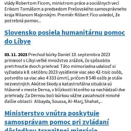
vlády Robertom Ficom, ministrom práce a sociálnych vecí
Erikom Tomášom a predsedom Prešovského samosprávneho
kraja Milanom Majerským. Premiér Róbert Fico uviedol, že
potrebná pomoc...
Slovensko posiela humanitárnu pomoc
do Líbye
03. 11. 2023
Prechod búrky Daniel 10. septembra 2023
priniesol v Líbyi veľké množstvo zrážok, čo spôsobilo
pretrhnutie dvoch priehrad. Táto mimoriadna udalosť si
vyžiadala k 8. októbru 2023 vysídlenie viac ako 42-tisíc osôb,
potvrdilo sa viac ako 4 333 úmrtí, pričom 8 540 osôb je stále
nezvestných. Akútne škody a katastrofálna situácia sú
hlásené v meste Derna, v blízkosti ktorého sa nachádzali dve
priehrady. Za Dernou boli búrkou vážne zasiahnuté mnohé
ďalšie oblasti: Albayda, Soussa, Al-Marj, Shahat,...
Ministerstvo vnútra poskytuje
samosprávam pomoc pri zvládaní
dôsledkov tranzitnej migrácie