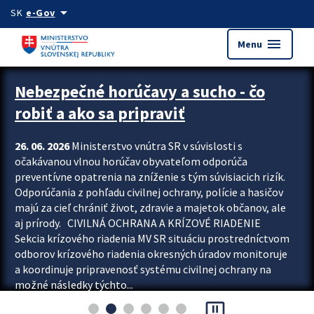
Preskocit na hlavný obsah
arrow_drop_down
SK
e-Gov
menu
Menu
Zastavit automatický posun upútavok
Nebezpečné horúčavy a sucho - čo
robiť a ako sa pripraviť
26. 06. 2026
Ministerstvo vnútra SR v súvislosti s
očakávanou vlnou horúčav obyvateľom odporúča
preventívne opatrenia na zníženie s tým súvisiacich rizík.
Odporúčania z pohľadu civilnej ochrany, polície a hasičov
majú za cieľ chrániť život, zdravie a majetok občanov, ale
aj prírody. CIVILNÁ OCHRANA A KRÍZOVÉ RIADENIE
Sekcia krízového riadenia MV SR situáciu prostredníctvom
odborov krízového riadenia okresných úradov monitoruje
a koordinuje pripravenosť systému civilnej ochrany na
možné následky týchto...
pause_presentation
Viac