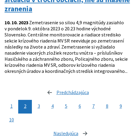
zranenia
10. 10. 2023
Zemetrasenie so silou 4,9 magnitúdy zasiahlo
v pondelok 9. októbra 2023 o 20.23 hodine východné
Slovensko. Centrálne monitorovacie a riadiace stredisko
sekcie krízového riadenia MV SR neeviduje po zemetrasení
následky na živote a zdraví. Zemetrasenie si vyžiadalo
nasadenie viacerých zložiek rezortu vnútra – príslušníkov
Hasičského a záchranného zboru, Policajného zboru, sekcie
krízového riadenia MV SR, odborov krízového riadenia
okresných úradov a koordinačných stredísk integrovaného...
Predchádzajúca
stránka
1
2
3
4
5
6
7
8
9
10
Nasledujúca
stránka