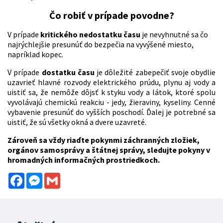
Čo robiť v prípade povodne?
V prípade
kritického nedostatku času
je nevyhnutné sa čo
najrýchlejšie presunúť do bezpečia na vyvýšené miesto,
napríklad kopec.
V prípade
dostatku času
je dôležité zabepečiť svoje obydlie
uzavrieť hlavné rozvody elektrického prúdu, plynu aj vody a
uistiť sa, že nemôže dôjsť k styku vody a látok, ktoré spolu
vyvolávajú chemickú reakciu - jedy, žieraviny, kyseliny. Cenné
vybavenie presunúť do vyšších poschodí. Ďalej je potrebné sa
uistiť, že sú všetky okná a dvere uzavreté.
Zároveň sa vždy riaďte pokynmi záchranných zložiek,
orgánov samosprávy a štátnej správy, sledujte pokyny v
hromadných informačných prostriedkoch.
Facebook
Messenger
Gmail