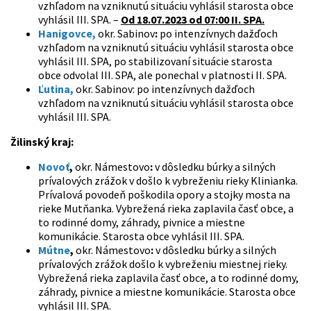
vzhľadom na vzniknutú situáciu vyhlásil starosta obce
vyhlásil III. SPA. –
Od 18.07.2023 od 07:00 II. SPA.
Hanigovce,
okr. Sabinov
:
po intenzívnych dažďoch
vzhľadom na vzniknutú situáciu vyhlásil starosta obce
vyhlásil III. SPA, po stabilizovaní situácie starosta
obce odvolal III. SPA, ale ponechal v platnosti II. SPA.
Ľutina,
okr. Sabinov:
po intenzívnych dažďoch
vzhľadom na vzniknutú situáciu vyhlásil starosta obce
vyhlásil III. SPA.
Žilinský kraj:
Novoť
,
okr. Námestovo
:
v dôsledku búrky a silných
prívalových zrážok v došlo k vybreženiu rieky Klinianka.
Prívalová povodeň poškodila opory a stojky mosta na
rieke Mutňanka. Vybrežená rieka zaplavila časť obce, a
to rodinné domy, záhrady, pivnice a miestne
komunikácie. Starosta obce vyhlásil III. SPA.
Mútne
,
okr. Námestovo
:
v dôsledku búrky a silných
prívalových zrážok došlo k vybreženiu miestnej rieky.
Vybrežená rieka zaplavila časť obce, a to rodinné domy,
záhrady, pivnice a miestne komunikácie. Starosta obce
vyhlásil III. SPA.