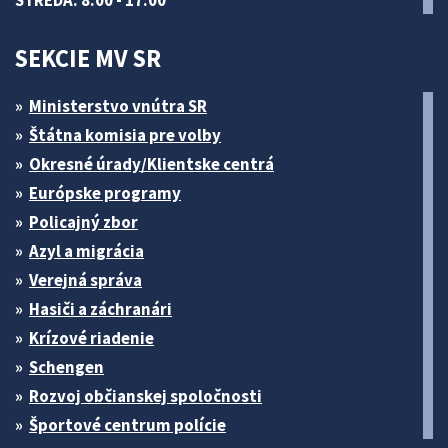
SEKCIE MV SR
Ministerstvo vnútra SR
Štátna komisia pre volby
Okresné úrady/Klientske centrá
Európske programy
Policajný zbor
Azyl a migrácia
Verejná správa
Hasiči a záchranári
Krízové riadenie
Schengen
Rozvoj občianskej spoločnosti
Športové centrum polície