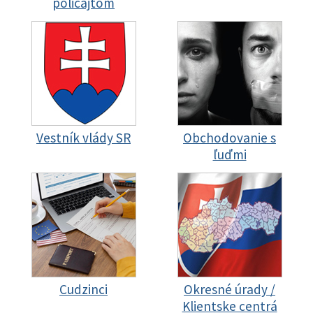
policajtom
Vestník vlády SR
Obchodovanie s
ľuďmi
Cudzinci
Okresné úrady /
Klientske centrá