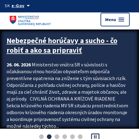
Preskocit na hlavný obsah
arrow_drop_down
SK
e-Gov
menu
Menu
Zastavit automatický posun upútavok
Nebezpečné horúčavy a sucho - čo
robiť a ako sa pripraviť
26. 06. 2026
Ministerstvo vnútra SR v súvislosti s
očakávanou vlnou horúčav obyvateľom odporúča
preventívne opatrenia na zníženie s tým súvisiacich rizík.
Odporúčania z pohľadu civilnej ochrany, polície a hasičov
majú za cieľ chrániť život, zdravie a majetok občanov, ale
aj prírody. CIVILNÁ OCHRANA A KRÍZOVÉ RIADENIE
Sekcia krízového riadenia MV SR situáciu prostredníctvom
odborov krízového riadenia okresných úradov monitoruje
a koordinuje pripravenosť systému civilnej ochrany na
možné následky týchto...
pause_presentation
Viac