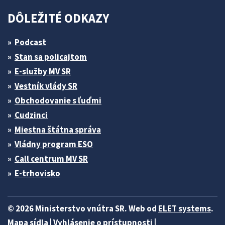
DÔLEŽITÉ ODKAZY
Podcast
Stan sa policajtom
E-služby MV SR
Vestník vlády SR
Obchodovanie s ľuďmi
Cudzinci
Miestna štátna správa
Vládny program ESO
Call centrum MV SR
E-trhovisko
© 2026 Ministerstvo vnútra SR. Web od
ELET systems
.
Mapa sídla
|
Vyhlásenie o prístupnosti
|