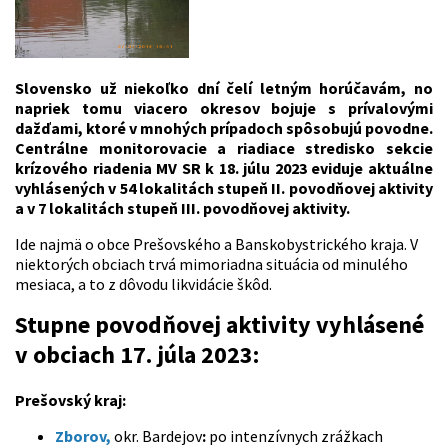
Slovensko už niekoľko dní čelí letným horúčavám, no
napriek tomu viacero okresov bojuje s prívalovými
dažďami, ktoré v mnohých prípadoch spôsobujú povodne.
Centrálne monitorovacie a riadiace stredisko sekcie
krízového riadenia MV SR k 18. júlu 2023 eviduje aktuálne
vyhlásených v 54 lokalitách stupeň II. povodňovej aktivity
a v 7 lokalitách stupeň III. povodňovej aktivity.
Ide najmä o obce Prešovského a Banskobystrického kraja. V
niektorých obciach trvá mimoriadna situácia od minulého
mesiaca, a to z dôvodu likvidácie škôd.
Stupne povodňovej aktivity vyhlásené
v obciach 17. júla 2023:
Prešovský kraj:
Zborov,
okr. Bardejov
:
po intenzívnych zrážkach