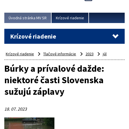
Úvodná stránka MV SR
Krízové riadenie
Krízové riadenie
Krízové riadenie
Tlačové informácie
2023
júl
Búrky a prívalové dažde:
niektoré časti Slovenska
sužujú záplavy
18. 07. 2023