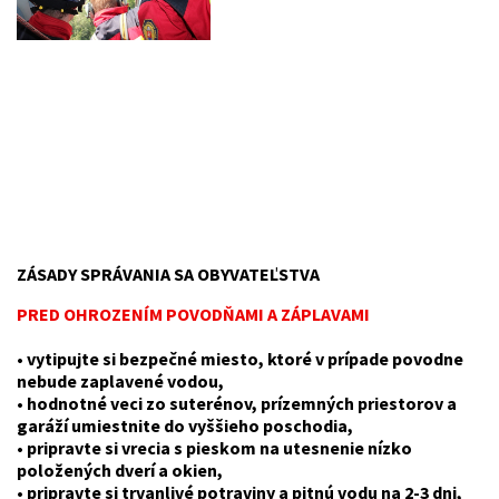
ZÁSADY SPRÁVANIA SA OBYVATEĽSTVA
PRED OHROZENÍM POVODŇAMI A ZÁPLAVAMI
• vytipujte si bezpečné miesto, ktoré v prípade povodne
nebude zaplavené vodou,
• hodnotné veci zo suterénov, prízemných priestorov a
garáží umiestnite do vyššieho poschodia,
• pripravte si vrecia s pieskom na utesnenie nízko
položených dverí a okien,
• pripravte si trvanlivé potraviny a pitnú vodu na 2-3 dni,