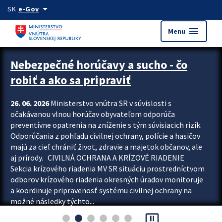
Preskocit na hlavný obsah
arrow_drop_down
SK
e-Gov
menu
Menu
Zastavit automatický posun upútavok
Nebezpečné horúčavy a sucho - čo
robiť a ako sa pripraviť
26. 06. 2026
Ministerstvo vnútra SR v súvislosti s
očakávanou vlnou horúčav obyvateľom odporúča
preventívne opatrenia na zníženie s tým súvisiacich rizík.
Odporúčania z pohľadu civilnej ochrany, polície a hasičov
majú za cieľ chrániť život, zdravie a majetok občanov, ale
aj prírody. CIVILNÁ OCHRANA A KRÍZOVÉ RIADENIE
Sekcia krízového riadenia MV SR situáciu prostredníctvom
odborov krízového riadenia okresných úradov monitoruje
a koordinuje pripravenosť systému civilnej ochrany na
možné následky týchto...
pause_presentation
Viac