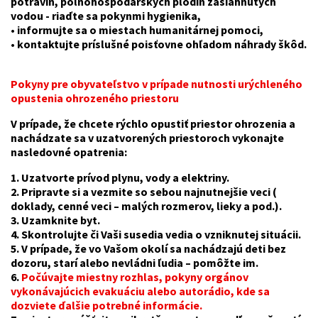
potravín, poľnohospodárskych plodín zasiahnutých
vodou - riaďte sa pokynmi hygienika,
• informujte sa o miestach humanitárnej pomoci,
• kontaktujte príslušné poisťovne ohľadom náhrady škôd.
Pokyny pre obyvateľstvo v prípade nutnosti urýchleného
opustenia ohrozeného priestoru
V prípade, že chcete rýchlo opustiť priestor ohrozenia a
nachádzate sa v uzatvorených priestoroch vykonajte
nasledovné opatrenia:
1. Uzatvorte prívod plynu, vody a elektriny.
2. Pripravte si a vezmite so sebou najnutnejšie veci (
doklady, cenné veci – malých rozmerov, lieky a pod.).
3. Uzamknite byt.
4. Skontrolujte či Vaši susedia vedia o vzniknutej situácii.
5. V prípade, že vo Vašom okolí sa nachádzajú deti bez
dozoru, starí alebo nevládni ľudia – pomôžte im.
6.
Počúvajte miestny rozhlas, pokyny orgánov
vykonávajúcich evakuáciu alebo autorádio, kde sa
dozviete ďalšie potrebné informácie.