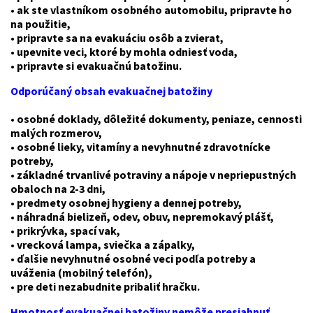
• ak ste vlastníkom osobného automobilu, pripravte ho
na použitie,
• pripravte sa na evakuáciu osôb a zvierat,
• upevnite veci, ktoré by mohla odniesť voda,
• pripravte si evakuačnú batožinu.
Odporúčaný obsah evakuačnej batožiny
• osobné doklady, dôležité dokumenty, peniaze, cennosti
malých rozmerov,
• osobné lieky, vitamíny a nevyhnutné zdravotnícke
potreby,
• základné trvanlivé potraviny a nápoje v nepriepustných
obaloch na 2-3 dni,
• predmety osobnej hygieny a dennej potreby,
• náhradná bielizeň, odev, obuv, nepremokavý plášť,
• prikrývka, spací vak,
• vrecková lampa, sviečka a zápalky,
• ďalšie nevyhnutné osobné veci podľa potreby a
uváženia (mobilný telefón),
• pre deti nezabudnite pribaliť hračku.
Hmotnosť evakuačnej batožiny nemôže presiahnuť