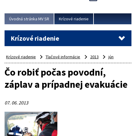
Úvodná stránka MV SR
Krízové riadenie
Krízové riadenie
Krízové riadenie
Tlačové informácie
2013
jún
Čo robiť počas povodní,
záplav a prípadnej evakuácie
07. 06. 2013