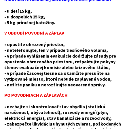
• u detí 15 kg,
• u dospelých 25 kg,
• 5 kg príručnej batožiny.
V OBDOBÍ POVODNÍ A ZÁPLAV
• opustite ohrozený priestor,
• netelefonujte, len v prípade tiesňového volania,
• v prípade vyhlásenia evakuácie dodržujte zásady pre
opustenie ohrozeného priestoru, rešpektujte pokyny
členov evakuačnej komisie alebo krízového štábu,
• v prípade časovej tiesne sa okamžite presuňte na
vytipované miesto, ktoré nebude zaplavené vodou,
• nešírte paniku a nerozširujte neoverené správy.
PO POVODNIACH A ZÁPLAVÁCH
• nechajte si skontrolovať stav obydlia (statická
narušenosť, obývateľnosť), rozvody energií (plyn,
elektrická energia), stav kanalizácie a rozvod vody,
• zabezpečte likvidáciu uhynutých zvierat, poškodených