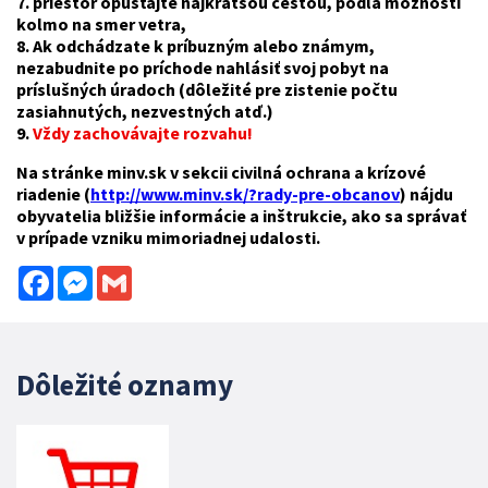
7. priestor opúšťajte najkratšou cestou, podľa možností
kolmo na smer vetra,
8. Ak odchádzate k príbuzným alebo známym,
nezabudnite po príchode nahlásiť svoj pobyt na
príslušných úradoch (dôležité pre zistenie počtu
zasiahnutých, nezvestných atď.)
9.
Vždy zachovávajte rozvahu!
Na stránke minv.sk v sekcii civilná ochrana a krízové
riadenie (
http://www.minv.sk/?rady-pre-obcanov
) nájdu
obyvatelia bližšie informácie a inštrukcie, ako sa správať
v prípade vzniku mimoriadnej udalosti.
Facebook
Messenger
Gmail
Dôležité oznamy