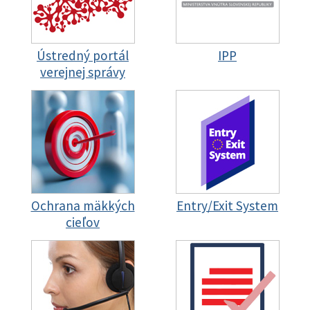
Ústredný portál
IPP
verejnej správy
Ochrana mäkkých
Entry/Exit System
cieľov