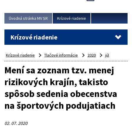
Úvodná stránka MV SR
Krízové riadenie
Krízové riadenie
Krízové riadenie
Tlačové informácie
2020
júl
Mení sa zoznam tzv. menej
rizikových krajín, takisto
spôsob sedenia obecenstva
na športových podujatiach
02. 07. 2020