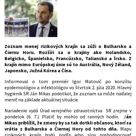
Zoznam menej rizikových krajín sa zúži o Bulharsko a
Čiernu Horu. Rozšíri sa o krajiny ako Holandsko,
Belgicko, Španielsko, Francúzsko, Taliansko a Írsko. Z
krajín mimo Európskej únie sú to Austrália, Nový Zéland,
Japonsko, Južná Kórea a Čína.
Informoval o tom premiér Igor Matovič po konzíliu
epidemiológov a infektológov vo štvrtok 2. júla 2020. Hlavný
hygienik SR Ján Mikas podotkol, že zoznam sa môže naďalej
meniť na základe aktuálnej situácie.
Nariadenie vydá Úrad verejného zdravotníctva SR zrejme v
pondelok (6. 7.). Platiť by mohlo od ranných hodín. J
án
Mikas priblížil, že zmeny by sa tak dotkli občanov, ktorí sa
vrátia z Bulharska a Čiernej Hory od tohto dňa.
Mapu
rizikových krajín budú podľa jeho slov prehodnocovať