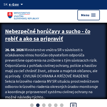
Preskocit na hlavný obsah
arrow_drop_down
SK
e-Gov
menu
Menu
Zastavit automatický posun upútavok
Nebezpečné horúčavy a sucho - čo
robiť a ako sa pripraviť
26. 06. 2026
Ministerstvo vnútra SR v súvislosti s
očakávanou vlnou horúčav obyvateľom odporúča
preventívne opatrenia na zníženie s tým súvisiacich rizík.
Odporúčania z pohľadu civilnej ochrany, polície a hasičov
majú za cieľ chrániť život, zdravie a majetok občanov, ale
aj prírody. CIVILNÁ OCHRANA A KRÍZOVÉ RIADENIE
Sekcia krízového riadenia MV SR situáciu prostredníctvom
odborov krízového riadenia okresných úradov monitoruje
a koordinuje pripravenosť systému civilnej ochrany na
možné následky týchto...
pause_presentation
Viac