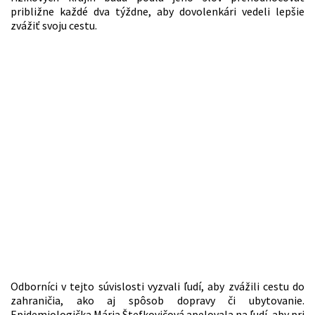
približne každé dva týždne, aby dovolenkári vedeli lepšie
zvážiť svoju cestu.
Odborníci v tejto súvislosti vyzvali ľudí, aby zvážili cestu do
zahraničia, ako aj spôsob dopravy či ubytovanie.
Epidemiologička Mária Štefkovičová apelovala na ľudí, aby pri