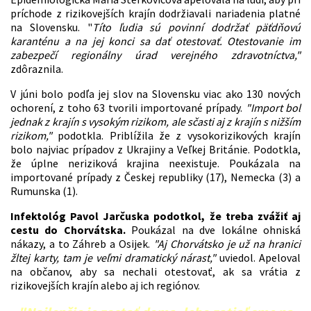
príchode z rizikovejších krajín dodržiavali nariadenia platné
na Slovensku. "
Títo ľudia sú povinní dodržať päťdňovú
karanténu a na jej konci sa dať otestovať. Otestovanie im
zabezpečí regionálny úrad verejného zdravotníctva,"
zdôraznila.
V júni bolo podľa jej slov na Slovensku viac ako 130 nových
ochorení, z toho 63 tvorili importované prípady.
"Import bol
jednak z krajín s vysokým rizikom, ale sčasti aj z krajín s nižším
rizikom,"
podotkla. Priblížila že z vysokorizikových krajín
bolo najviac prípadov z Ukrajiny a Veľkej Británie. Podotkla,
že úplne neriziková krajina neexistuje. Poukázala na
importované prípady z Českej republiky (17), Nemecka (3) a
Rumunska (1).
Infektológ Pavol Jarčuska podotkol, že treba zvážiť aj
cestu do Chorvátska.
Poukázal na dve lokálne ohniská
nákazy, a to Záhreb a Osijek.
"Aj Chorvátsko je už na hranici
žltej karty, tam je veľmi dramatický nárast,"
uviedol. Apeloval
na občanov, aby sa nechali otestovať, ak sa vrátia z
rizikovejších krajín alebo aj ich regiónov.