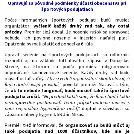
Upravujú sa pôvodné podmienky účasti obecenstva pri
športových podujatiach
Počas hromadných športových podujatí budú musieť
organizátori
vyčleniť každý druhý rad tak, aby ostal
prázdny
. Premiér tiež dodal, že nosenie rúšok sa upravovať
nebude, ich povinné nosenie v interiéri naďalej platí.
Opatrenia by mali platiť od pondelka 6. júla.
Upraviť sedenie na športových podujatiach sa odborníci
rozhodli aj na základe futbalového zápasu v Dunajskej
Strede, na ktorom sa podľa premiéra odignorovalo
odporúčané šachovnicové sedenie. Každý druhý rad bude
musieť ostať voľný.
"Aby si vedeli organizátori skontrolovať, či
ľudia dodržiavajú pravidlá,"
povedal premiér Matovič s tým,
že
ak to nebude fungovať, budú musieť takéto športové
podujatia zrušiť.
"Nepredpokladali sme, že ľudia budú takto
nezodpovedne postupovať. Tento prípad budeme musieť s
pani regionálnu hygieničkou riešiť,"
doplnil v súvislosti so
zápasom hlavný hygienik SR Ján Mikas.
Premiér tiež informoval, že
organizovať sa budú môcť aj
také podujatia nad 1000 účastníkov, kde nie je