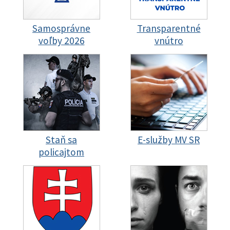
Samosprávne
Transparentné
voľby 2026
vnútro
Staň sa
E-služby MV SR
policajtom