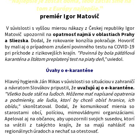
"Najlepšie je zostať doma, lebo zatiaľ sme na
tom z Európy najlepšie.
"
premiér Igor Matovič
V súvislosti s vyššou mierou nákazy z Českej republiky Igor
Matovič upozornil na
opatrnosť najmä v oblastiach Prahy
a Sliezska
.
Dodal, že rokovanie konzília pokračuje. Hovoriť
by mali aj o prípadnom zrušení povinného testu na COVID-19
pri príchode z rizikovejších krajín.
"Povinná by bola päťdňová
karanténa a štátom preplatený test na piaty deň,"
uviedol.
Úvahy o e-karanténe
Hlavný hygienik Ján Mikas v súvislosti so situáciou v zahraničí
a návratom Slovákov pripustil, že
uvažujú aj o e-karanténe.
"Všetko bude stáť na ľuďoch. Môžeme mať napísané opatrenia
a podmienky, ale ľudia, ktorí by chceli obísť hranice, ich
obídu,"
skonštatoval. Dodal, že komunikovať mienia so
starostami obcí, políciou, mimovládnymi organizáciami.
Apeloval aj na občanov, aby upozornili svojich susedov, ktorí
sa vrátili z takýchto krajín, že sa majú nahlásiť na
regionálnych úradoch a nechať sa otestovať.