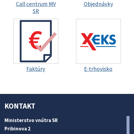
Call centrum MV
Objednávky
SR
Faktúry
E-trhovisko
KONTAKT
Ministerstvo vnútra SR
Pribinova 2