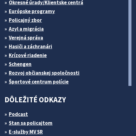
Okresné úrady/Klientske centrá
Európske programy
Policajný zbor
Azyl a migrácia
Verejná správa
Hasiči a záchranári
Krízové riadenie
Schengen
Rozvoj občianskej spoločnosti
Športové centrum polície
DÔLEŽITÉ ODKAZY
Podcast
Stan sa policajtom
E-služby MV SR