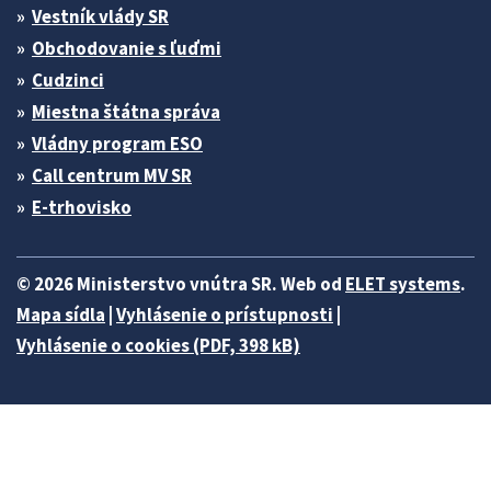
Vestník vlády SR
Obchodovanie s ľuďmi
Cudzinci
Miestna štátna správa
Vládny program ESO
Call centrum MV SR
E-trhovisko
© 2026 Ministerstvo vnútra SR. Web od
ELET systems
.
Mapa sídla
|
Vyhlásenie o prístupnosti
|
Vyhlásenie o cookies (PDF, 398 kB)