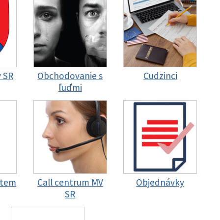
y SR
Obchodovanie s
Cudzinci
ľuďmi
stem
Call centrum MV
Objednávky
SR