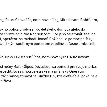
, Ing. Peter Chovaňák, nominovaní Ing. Miroslavom Bobčíkom,
aby ho policajti odviezli do detského domova alebo do
a chrbte od bitky. Napriek tomu, že jeho telefonát znel na
, operátori sa rozhodli konať. Požiadali o pomoc políciu,
a kvôli zlým sociálnym pomerom v rodine dočasne umiestnili
vej linky 112: Marek Šípoš, nominovaný Ing. Miroslavom
ásťročný Marek Šípoš. Dožadoval sa pomoci pre svoju matku,
vetliť, čo sa s ňou deje a aké ma príznaky. Operátor
záchrannej zdravotnej služby 155, kde dieťa ďalej pokojne a
e život.