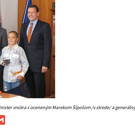
nister vnútra s oceneným Marekom Šípošom /v strede/ a generálny
ok
ssenger
Gmail