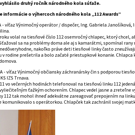
vyhlásilo druhý ročník národného kola súťaže.
e informácie o výhercoch národného kola „112 Awards“
 - víťaz Výnimočný operátor / dispečer, Ing. Gabriela Janošíková
lina.
roku volal na tiesňové číslo 112 osemročný chlapec, ktorý chcel, 
Sťažoval sa na problémy doma ale aj s kamarátmi, spomínal rany n
nedôveryhodne, nakoľko práve deti tiesňové linky často zneužívajú
iu v rodine prešetrila a bolo začaté priestupkové konanie. Chlapc
 domova.
A - víťaz Výnimočný občiansky záchranársky čin s podporou tiesňo
KS IZS Trnava.
011 vo večerných hodinách telefonoval na tiesňovú linku 112 jeden
vyliečiteľným ťažkým ochorením. Chlapec vedel jasne a zreteľne vys
nky 112 tak mohol ihneď adekvátne zareagovať prepojením na linku 
 komunikovalo s operátorkou. Chlapček tak zachránil svojej matk