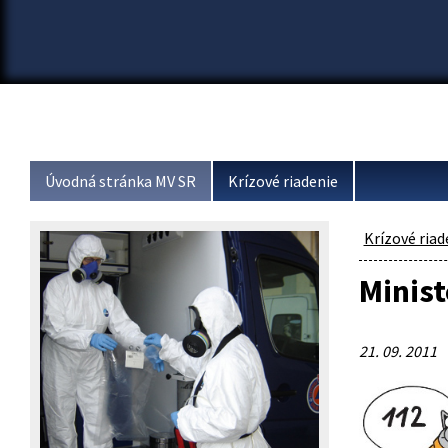
Úvodná stránka MV SR
Krízové riadenie
Krízové riad
Minis
21. 09. 2011