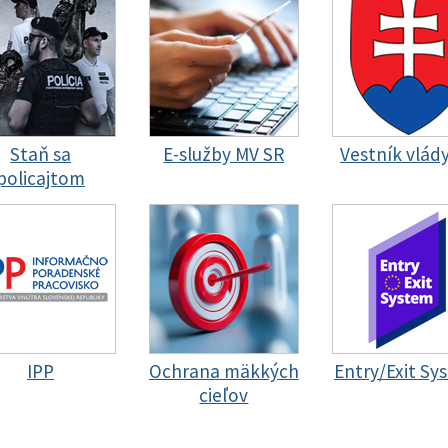
Staň sa
E-služby MV SR
Vestník vlád
policajtom
IPP
Ochrana mäkkých
Entry/Exit Sy
cieľov