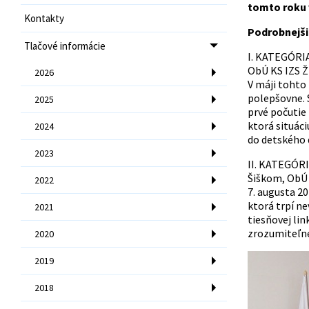
tomto roku 
Kontakty
Podrobnejši
Tlačové informácie
I. KATEGÓRIA
ObÚ KS IZS Ži
2026
V máji tohto 
polepšovne. 
2025
prvé počutie 
ktorá situác
2024
do detského
2023
II. KATEGÓRI
Šiškom, ObÚ 
2022
7. augusta 2
ktorá trpí ne
2021
tiesňovej li
zrozumiteľne
2020
2019
2018