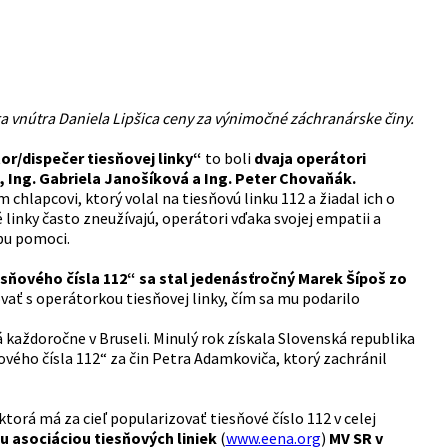
tra vnútra Daniela Lipšica ceny za výnimočné záchranárske činy.
or/dispečer tiesňovej linky“
to boli
dvaja operátori
Ing. Gabriela Janošíková a Ing. Peter Chovaňák.
lapcovi, ktorý volal na tiesňovú linku 112 a žiadal ich o
inky často zneužívajú, operátori vďaka svojej empatii a
bu pomoci.
ňového čísla 112“ sa stal jedenásťročný Marek Šípoš zo
vať s operátorkou tiesňovej linky, čím sa mu podarilo
každoročne v Bruseli. Minulý rok získala Slovenská republika
vého čísla 112“ za čin Petra Adamkoviča, ktorý zachránil
torá má za cieľ popularizovať tiesňové číslo 112 v celej
u asociáciou tiesňových liniek
(
www.eena.org
)
MV SR v