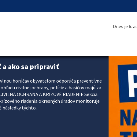
Dnes je 6. 
 a ako sa pripraviť
u vlnou horúčav obyvateľom odporúča preventívne
ohľadu civilnej ochrany, polície a hasičov majú za
ody. CIVILNÁ OCHRANA A KRÍZOVÉ RIADENIE Sekcia
krízového riadenia okresných úradov monitoruje
 následky týchto...