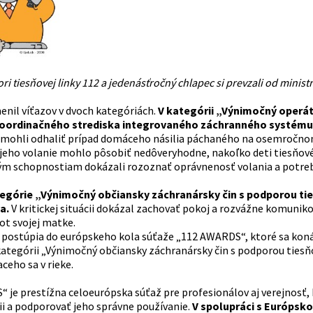
ri tiesňovej linky 112 a jedenásťročný chlapec si prevzali od minis
enil víťazov v dvoch kategóriách.
V kategórii „Výnimočný operát
koordinačného strediska integrovaného záchranného systému, 
mohli odhaliť prípad domáceho násilia páchaného na osemročnom ch
jeho volanie mohlo pôsobiť nedôveryhodne, nakoľko deti tiesňové l
m schopnostiam dokázali rozoznať oprávnenosť volania a potre
egórie „Výnimočný občiansky záchranársky čin s podporou ties
a.
V kritickej situácii dokázal zachovať pokoj a rozvážne komuniko
ot svojej matke.
e postúpia do európskeho kola súťaže „112 AWARDS“, ktoré sa koná 
kategórii „Výnimočný občiansky záchranársky čin s podporou tiesňo
ceho sa v rieke.
je prestížna celoeurópska súťaž pre profesionálov aj verejnosť, k
ii a podporovať jeho správne používanie.
V spolupráci s Európsko