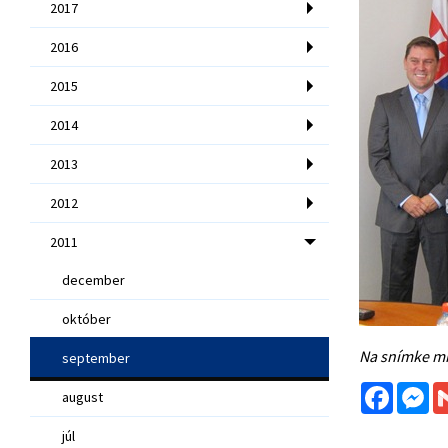
2017
2016
2015
2014
2013
2012
2011
december
október
Na snímke mi
september
Facebo
Me
august
júl