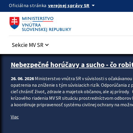
Preskocit na hlavný obsah
arrow_drop_down
verejnej správy SR
Oficiálna stránka
Sekcie MV SR
keyboard_arrow_down
Zastavit automatický posun upútavok
Nebezpečné horúčavy a sucho - čo robiť
26. 06. 2026
Ministerstvo vnútra SR v súvislosti s očakávano
opatrenia na zníženie s tým súvisiacich rizík. Odporúčania z p
cieľ chrániť život, zdravie a majetok občanov, ale aj prír
krízového riadenia MV SR situáciu prostredníctvom odborov 
a koordinuje pripravenosť systému civilnej ochrany na možné
Viac