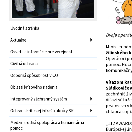
Úvodná stránka
Dvaja operáto
Aktuálne
Minister odm
Osveta a informácie pre verejnosť
žilinského 
Operátori po
Civilná ochrana
pomoc. Hoci 
komunikačný
Odborná spôsobilosť v CO
Víťazom kat
Oblasti krízového riadenia
Sládkovičov
zachrániť živ
Integrovaný záchranný systém
Víťazi súťaž
prvenstvo v 
Ochrana kritickej infraštruktúry SR
chlapca topia
Medzinárodná spolupráca a humanitárna
„112 AWARDS“ 
pomoc
Európskej ún