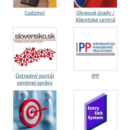
Cudzinci
Okresné úrady /
Klientske centrá
Ústredný portál
IPP
verejnej správy