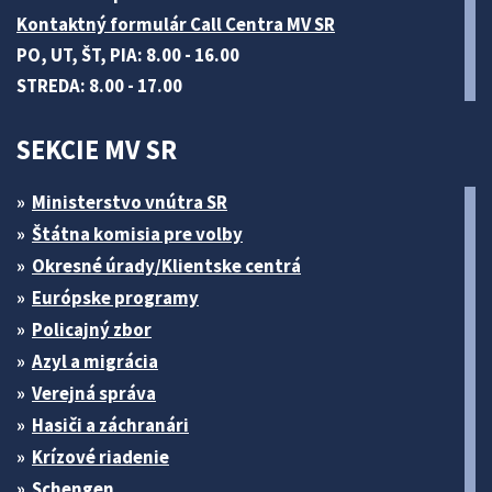
Kontaktný formulár Call Centra MV SR
PO, UT, ŠT, PIA: 8.00 - 16.00
STREDA: 8.00 - 17.00
SEKCIE MV SR
Ministerstvo vnútra SR
Štátna komisia pre volby
Okresné úrady/Klientske centrá
Európske programy
Policajný zbor
Azyl a migrácia
Verejná správa
Hasiči a záchranári
Krízové riadenie
Schengen