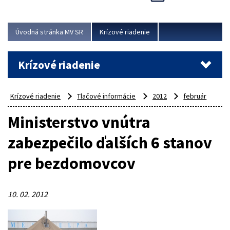
Úvodná stránka MV SR
Krízové riadenie
Krízové riadenie
Krízové riadenie
Tlačové informácie
2012
február
Ministerstvo vnútra
zabezpečilo ďalších 6 stanov
pre bezdomovcov
10. 02. 2012