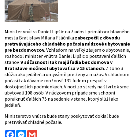
Minister vnútra Daniel Lipšic na žiadosť primátora hlavného
mesta Bratislavy Milana Ftáčnika
zabezpečil z dôvodu
pretrvávajúceho chladného počasia
núdzové ubytovanie
pre bezdomovcov.
Vzhľadom na veľký záujem o ubytovanie,
rozhodol minister vnútra Daniel Lipšic o postavení ďalších
stanov.
V súčasnosti tak majú ľudia bez domova v
Bratislave možnosť ubytovať sa v 15 stanoch
. Z toho 3
slúžia ako jedáleň a umyváreň pre ženy a mužov. V chladnom
počasí tak dávame možnosť 132 ľudom prespať v
dôstojnejších podmienkach. V noci zo stredy na štvrtok sme
ubytovali 108 osôb. V núdzovom prípade sme schopní
ponúknuť ďalších 75 na sedenie v stane, ktorý slúži ako
jedáleň.
Ministerstvo vnútra bude stany poskytovať dokiaľ bude
pretrvávať chladné počasie.
Facebook
Messenger
Gmail