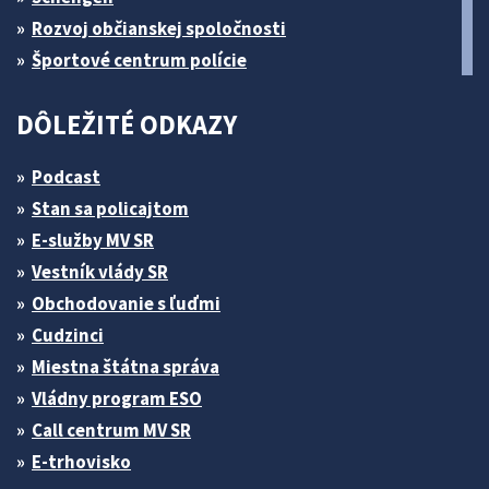
Rozvoj občianskej spoločnosti
Športové centrum polície
DÔLEŽITÉ ODKAZY
Podcast
Stan sa policajtom
E-služby MV SR
Vestník vlády SR
Obchodovanie s ľuďmi
Cudzinci
Miestna štátna správa
Vládny program ESO
Call centrum MV SR
E-trhovisko