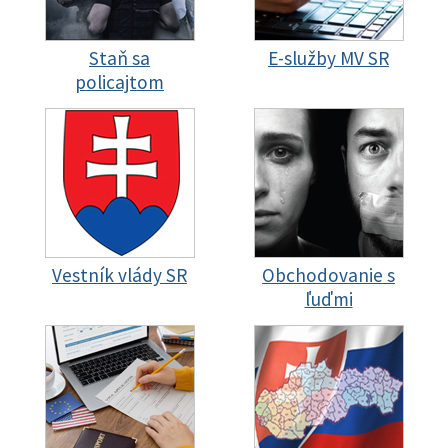
Staň sa
E-služby MV SR
policajtom
Vestník vlády SR
Obchodovanie s
ľuďmi