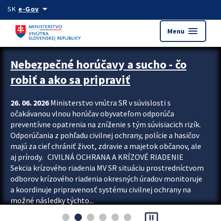
Preskocit na hlavný obsah
arrow_drop_down
SK
e-Gov
menu
Menu
Zastavit automatický posun upútavok
Nebezpečné horúčavy a sucho - čo
robiť a ako sa pripraviť
26. 06. 2026
Ministerstvo vnútra SR v súvislosti s
očakávanou vlnou horúčav obyvateľom odporúča
preventívne opatrenia na zníženie s tým súvisiacich rizík.
Odporúčania z pohľadu civilnej ochrany, polície a hasičov
majú za cieľ chrániť život, zdravie a majetok občanov, ale
aj prírody. CIVILNÁ OCHRANA A KRÍZOVÉ RIADENIE
Sekcia krízového riadenia MV SR situáciu prostredníctvom
odborov krízového riadenia okresných úradov monitoruje
a koordinuje pripravenosť systému civilnej ochrany na
možné následky týchto...
pause_presentation
Viac