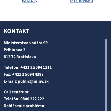
Faktúry
E-trhovisko
KONTAKT
Ministerstvo vnútra SR
Pribinova 2
812 72 Bratislava
Telefón: +421 2 5094 1111
Fax: +421 2 5094 4397
E-mail:
public@minv
.sk
Call centrum:
Telefón: 0800 222 222
Nahlásenie problému: