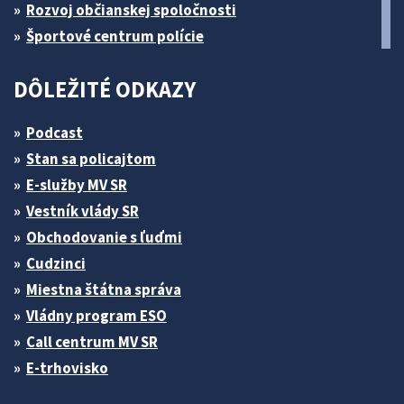
Rozvoj občianskej spoločnosti
Športové centrum polície
DÔLEŽITÉ ODKAZY
Podcast
Stan sa policajtom
E-služby MV SR
Vestník vlády SR
Obchodovanie s ľuďmi
Cudzinci
Miestna štátna správa
Vládny program ESO
Call centrum MV SR
E-trhovisko