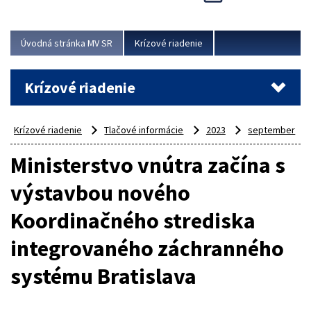
Úvodná stránka MV SR
Krízové riadenie
Krízové riadenie
Krízové riadenie
Tlačové informácie
2023
september
Ministerstvo vnútra začína s
výstavbou nového
Koordinačného strediska
integrovaného záchranného
systému Bratislava