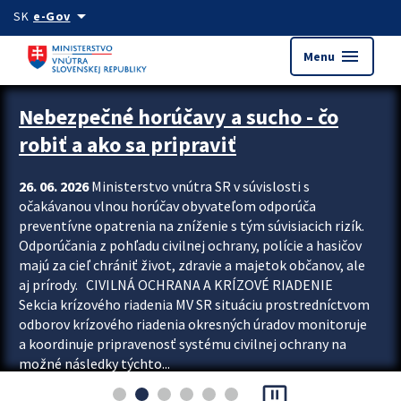
Preskocit na hlavný obsah
arrow_drop_down
SK
e-Gov
menu
Menu
Zastavit automatický posun upútavok
Nebezpečné horúčavy a sucho - čo
robiť a ako sa pripraviť
26. 06. 2026
Ministerstvo vnútra SR v súvislosti s
očakávanou vlnou horúčav obyvateľom odporúča
preventívne opatrenia na zníženie s tým súvisiacich rizík.
Odporúčania z pohľadu civilnej ochrany, polície a hasičov
majú za cieľ chrániť život, zdravie a majetok občanov, ale
aj prírody. CIVILNÁ OCHRANA A KRÍZOVÉ RIADENIE
Sekcia krízového riadenia MV SR situáciu prostredníctvom
odborov krízového riadenia okresných úradov monitoruje
a koordinuje pripravenosť systému civilnej ochrany na
možné následky týchto...
pause_presentation
Viac