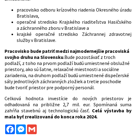
pracovisko odboru krízového riadenia Okresného úradu
Bratislava,
operačné stredisko Krajského riaditeľstva Hasičského
a záchranného zboru v Bratislave a
krajské operačné stredisko Záchrannej zdravotnej
služby v Bratislave.
Pracovisko bude patriť medzi najmodernejšie pracoviská
svojho druhu na Slovensku
.
Bude pozostávať z troch
podlaží, z toho na prvom podlaží budú umiestnené obslužné
priestory, ako sú šatne, relaxačné miestnosti a sociálne
zariadenia, na druhom podlaží budú umiestnené dispečerské
sály jednotlivých záchranných zložiek a tretie poschodie
bude tvoriť priestor pre podporný personál.
Celková hodnota investície do nových priestorov je
odhadovaná na približne 2,7 mil. eur. Spomínaná suma
zahŕňa stavebnú aj technologickú časť.
Celá výstavba by
mala byť zrealizovaná do konca roka 2024.
Facebook
Messenger
Gmail