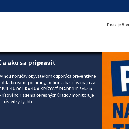
Dnes je 8. 
 a ako sa pripraviť
u vlnou horúčav obyvateľom odporúča preventívne
ohľadu civilnej ochrany, polície a hasičov majú za
ody. CIVILNÁ OCHRANA A KRÍZOVÉ RIADENIE Sekcia
krízového riadenia okresných úradov monitoruje
 následky týchto...