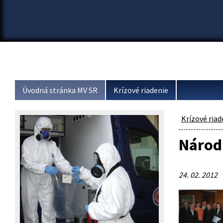
Úvodná stránka MV SR
Krízové riadenie
Krízové riad
Národ
24. 02. 2012