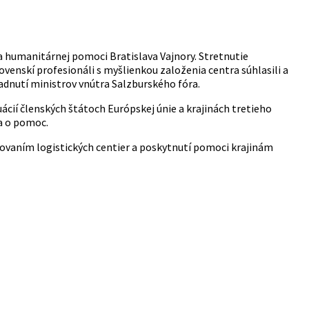
a humanitárnej pomoci Bratislava Vajnory. Stretnutie
lovenskí profesionáli s myšlienkou založenia centra súhlasili a
sadnutí ministrov vnútra Salzburského fóra.
cií členských štátoch Európskej únie a krajinách tretieho
da o pomoc.
govaním logistických centier a poskytnutí pomoci krajinám