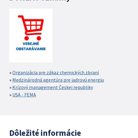
Organizácia pre zákaz chemických zbraní
Medzinárodná agentúra pre jadrovú energiu
Krízový management Českej republiky
USA - FEMA
Dôležité informácie