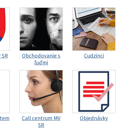
y SR
Obchodovanie s
Cudzinci
ľuďmi
stem
Call centrum MV
Objednávky
SR