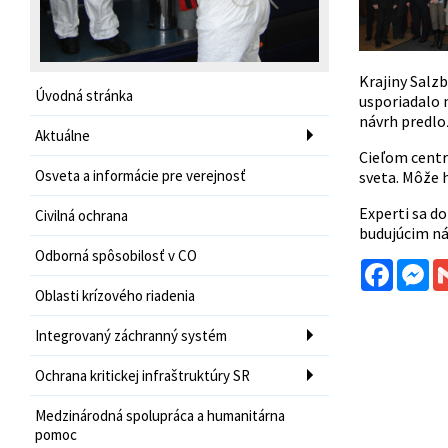
Krajiny Salz
Úvodná stránka
usporiadalo m
návrh predlo
Aktuálne
Cieľom centr
Osveta a informácie pre verejnosť
sveta. Môže h
Experti sa d
Civilná ochrana
budujúcim ná
Odborná spôsobilosť v CO
Facebo
Me
Oblasti krízového riadenia
Integrovaný záchranný systém
Ochrana kritickej infraštruktúry SR
Medzinárodná spolupráca a humanitárna
pomoc