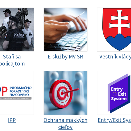
Staň sa
E-služby MV SR
Vestník vlád
policajtom
IPP
Ochrana mäkkých
Entry/Exit Sy
cieľov