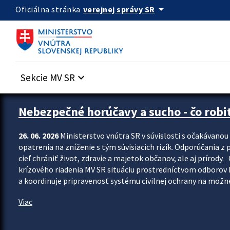
Preskocit na hlavný obsah
arrow_drop_down
verejnej správy SR
Oficiálna stránka
Sekcie MV SR
keyboard_arrow_down
Zastavit automatický posun upútavok
Nebezpečné horúčavy a sucho - čo robiť
26. 06. 2026
Ministerstvo vnútra SR v súvislosti s očakávano
opatrenia na zníženie s tým súvisiacich rizík. Odporúčania z p
cieľ chrániť život, zdravie a majetok občanov, ale aj prír
krízového riadenia MV SR situáciu prostredníctvom odborov 
a koordinuje pripravenosť systému civilnej ochrany na možné
Viac