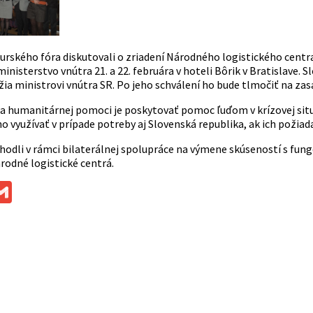
burského fóra diskutovali o zriadení Národného logistického centr
inisterstvo vnútra 21. a 22. februára v hoteli Bôrik v Bratislave. S
žia ministrovi vnútra SR. Po jeho schválení ho bude tlmočiť na za
a humanitárnej pomoci je poskytovať pomoc ľuďom v krízovej situá
o využívať v prípade potreby aj Slovenská republika, ak ich požia
ohodli v rámci bilaterálnej spolupráce na výmene skúseností s fun
rodné logistické centrá.
ok
ssenger
Gmail