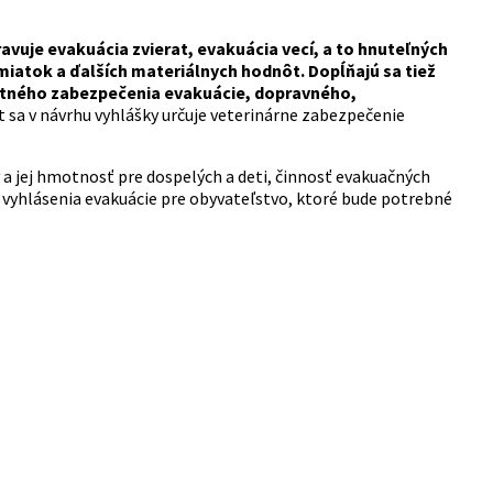
avuje evakuácia zvierat, evakuácia vecí, a to hnuteľných
iatok a ďalších materiálnych hodnôt. Dopĺňajú sa tiež
stného zabezpečenia evakuácie, dopravného,
t sa v návrhu vyhlášky určuje veterinárne zabezpečenie
a jej hmotnosť pre dospelých a deti, činnosť evakuačných
 vyhlásenia evakuácie pre obyvateľstvo, ktoré bude potrebné