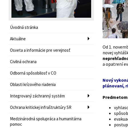
Úvodná stránka
Aktuálne
Od 1. novemb
Osveta a informácie pre verejnosť
novej vyhláš
neprehľadn
Civilná ochrana
a opatrení ev
Odborná spôsobilosť v CO
Nový vykonáv
Oblasti krízového riadenia
plánovaní, r
Integrovaný záchranný systém
Predmetom ú
Ochrana kritickej infraštruktúry SR
vyhlaso
spôsob
Medzinárodná spolupráca a humanitárna
evakua
pomoc
postup