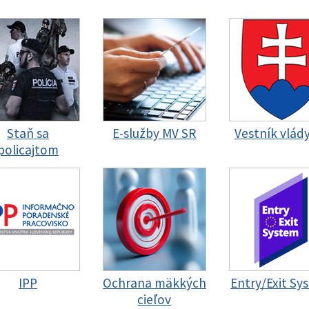
Staň sa
E-služby MV SR
Vestník vlád
policajtom
IPP
Ochrana mäkkých
Entry/Exit Sy
cieľov