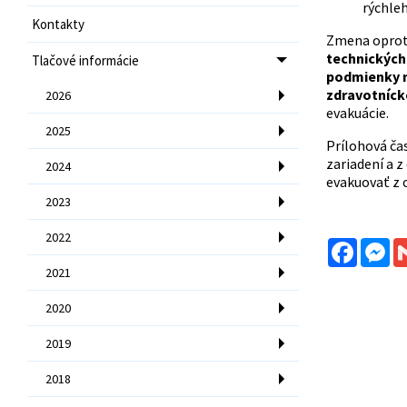
rýchle
Kontakty
Zmena oproti
technických
Tlačové informácie
podmienky n
zdravotníck
2026
evakuácie.
2025
Prílohová ča
zariadení a 
2024
evakuovať z
2023
2022
Facebo
Me
2021
2020
2019
2018