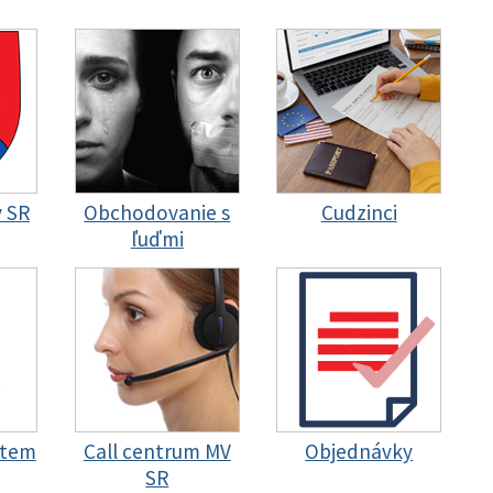
y SR
Obchodovanie s
Cudzinci
ľuďmi
stem
Call centrum MV
Objednávky
SR