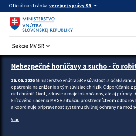
Preskocit na hlavný obsah
arrow_drop_down
verejnej správy SR
Oficiálna stránka
Sekcie MV SR
keyboard_arrow_down
Zastavit automatický posun upútavok
Nebezpečné horúčavy a sucho - čo robiť
26. 06. 2026
Ministerstvo vnútra SR v súvislosti s očakávano
opatrenia na zníženie s tým súvisiacich rizík. Odporúčania z p
cieľ chrániť život, zdravie a majetok občanov, ale aj prír
krízového riadenia MV SR situáciu prostredníctvom odborov 
a koordinuje pripravenosť systému civilnej ochrany na možné
Viac