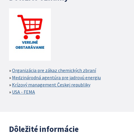
Organizácia pre zákaz chemických zbraní
Medzinárodná agentúra pre jadrovú energiu
Krízový management Českej republiky
USA - FEMA
Dôležité informácie