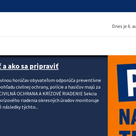
Dnes je 6. 
 a ako sa pripraviť
u vlnou horúčav obyvateľom odporúča preventívne
ohľadu civilnej ochrany, polície a hasičov majú za
ody. CIVILNÁ OCHRANA A KRÍZOVÉ RIADENIE Sekcia
krízového riadenia okresných úradov monitoruje
 následky týchto...