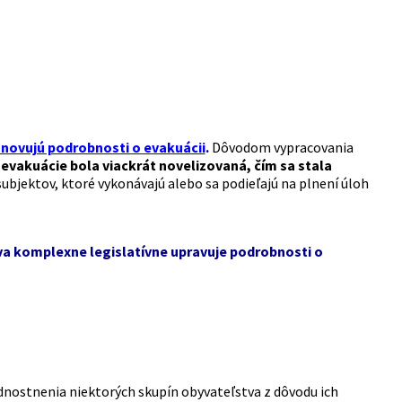
tanovujú podrobnosti o evakuácii
.
Dôvodom vypracovania
evakuácie bola viackrát novelizovaná, čím sa stala
ubjektov, ktoré vykonávajú alebo sa podieľajú na plnení úloh
tva komplexne legislatívne upravuje podrobnosti o
nostnenia niektorých skupín obyvateľstva z dôvodu ich