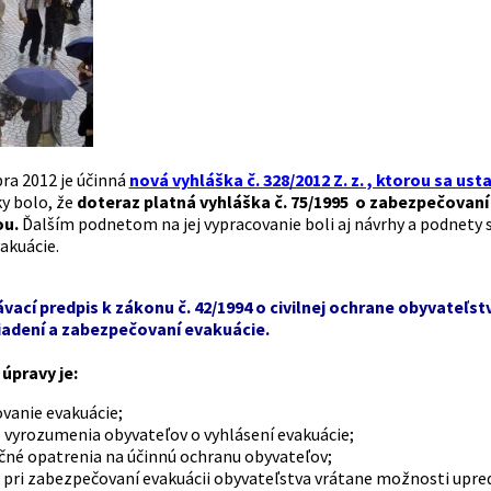
ra 2012 je účinná
nová vyhláška č. 328/2012 Z. z. , ktorou sa us
ky bolo, že
doteraz platná vyhláška č. 75/1995 o zabezpečovaní 
ou.
Ďalším podnetom na jej vypracovanie boli aj návrhy a podnety s
akuácie.
ací predpis k zákonu č. 42/1994 o civilnej ochrane obyvateľs
iadení a zabezpečovaní evakuácie.
pravy je:
vanie evakuácie;
 vyrozumenia obyvateľov o vyhlásení evakuácie;
čné opatrenia na účinnú ochranu obyvateľov;
 pri zabezpečovaní evakuácii obyvateľstva vrátane možnosti upred