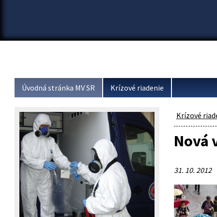
Úvodná stránka MV SR
Krízové riadenie
Krízové riad
Nová v
31. 10. 2012