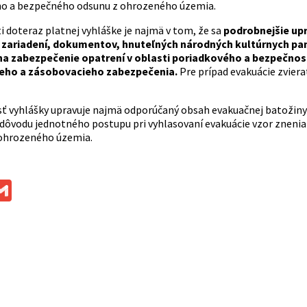
ho a bezpečného odsunu z ohrozeného územia.
 doteraz platnej vyhláške je najmä v tom, že sa
podrobnejšie upr
 zariadení, dokumentov, hnuteľných národných kultúrnych pam
a zabezpečenie opatrení v oblasti poriadkového a bezpečno
eho a zásobovacieho zabezpečenia.
Pre prípad evakuácie zviera
sť vyhlášky
upravuje najmä odporúčaný obsah evakuačnej batožiny 
z dôvodu jednotného postupu pri vyhlasovaní evakuácie vzor znenia
 ohrozeného územia.
ok
ssenger
Gmail