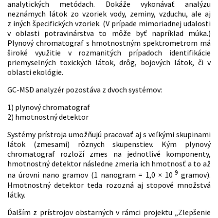
analytických metódach. Dokáže vykonávať analýzu
neznámych látok zo vzoriek vody, zeminy, vzduchu, ale aj
z iných špecifických vzoriek. (V prípade mimoriadnej udalosti
v oblasti potravinárstva to môže byť napríklad múka.)
Plynový chromatograf s hmotnostným spektrometrom má
široké využitie v rozmanitých prípadoch identifikácie
priemyselných toxických látok, drôg, bojových látok, či v
oblasti ekológie.
GC-MSD analyzér pozostáva z dvoch systémov:
1) plynový chromatograf
2) hmotnostný detektor
Systémy prístroja umožňujú pracovať aj s veľkými skupinami
látok (zmesami) rôznych skupenstiev. Kým plynový
chromatograf rozloží zmes na jednotlivé komponenty,
hmotnostný detektor následne zmeria ich hmotnosť a to až
-9
na úrovni nano gramov (1 nanogram = 1,0 × 10
gramov).
Hmotnostný detektor teda rozozná aj stopové množstvá
látky.
Ďalším z prístrojov obstarných v rámci projektu „Zlepšenie