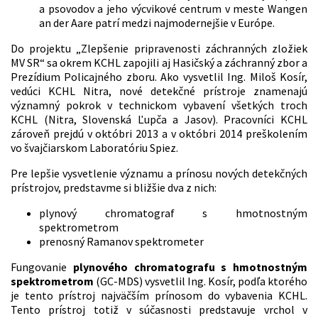
a psovodov a jeho výcvikové centrum v meste Wangen
an der Aare patrí medzi najmodernejšie v Európe.
Do projektu „Zlepšenie pripravenosti záchranných zložiek
MV SR“ sa okrem KCHL zapojili aj Hasičský a záchranný zbor a
Prezídium Policajného zboru. Ako vysvetlil Ing. Miloš Kosír,
vedúci KCHL Nitra, nové detekčné prístroje znamenajú
významný pokrok v technickom vybavení všetkých troch
KCHL (Nitra, Slovenská Ľupča a Jasov). Pracovníci KCHL
zároveň prejdú v októbri 2013 a v októbri 2014 preškolením
vo švajčiarskom Laboratóriu Spiez.
Pre lepšie vysvetlenie významu a prínosu nových detekčných
prístrojov, predstavme si bližšie dva z nich:
plynový chromatograf s hmotnostným
spektrometrom
prenosný Ramanov spektrometer
Fungovanie
plynového chromatografu s hmotnostným
spektrometrom
(GC-MDS) vysvetlil Ing. Kosír, podľa ktorého
je tento prístroj najväčším prínosom do vybavenia KCHL.
Tento prístroj totiž v súčasnosti predstavuje vrchol v