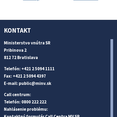
KONTAKT
Ministerstvo vnútra SR
Pribinova 2
812 72 Bratislava
Telefón: +421 2 5094 1111
Fax: +421 2 5094 4397
E-mail:
public@minv
.sk
Call centrum:
Telefón: 0800 222 222
Nahlásenie problému:
Kontaktný formulár Call Centra MV SR