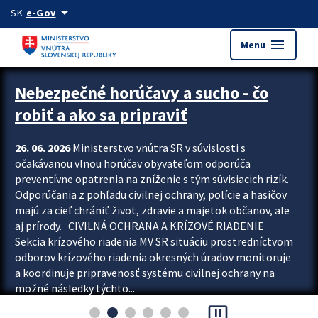
Preskocit na hlavný obsah
arrow_drop_down
SK
e-Gov
menu
Menu
Zastavit automatický posun upútavok
Nebezpečné horúčavy a sucho - čo
robiť a ako sa pripraviť
26. 06. 2026
Ministerstvo vnútra SR v súvislosti s
očakávanou vlnou horúčav obyvateľom odporúča
preventívne opatrenia na zníženie s tým súvisiacich rizík.
Odporúčania z pohľadu civilnej ochrany, polície a hasičov
majú za cieľ chrániť život, zdravie a majetok občanov, ale
aj prírody. CIVILNÁ OCHRANA A KRÍZOVÉ RIADENIE
Sekcia krízového riadenia MV SR situáciu prostredníctvom
odborov krízového riadenia okresných úradov monitoruje
a koordinuje pripravenosť systému civilnej ochrany na
možné následky týchto...
pause_presentation
Viac