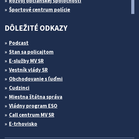
Rozvoj občianskej spoločnosti
Športové centrum polície
DÔLEŽITÉ ODKAZY
Podcast
Stan sa policajtom
E-služby MV SR
Vestník vlády SR
Obchodovanie s ľuďmi
Cudzinci
Miestna štátna správa
Vládny program ESO
Call centrum MV SR
E-trhovisko