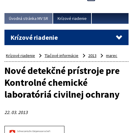
Úvodná stránka MV SR
Krízové riadenie
Krízové riadenie
Krízové riadenie
Tlačové informácie
2013
marec
Nové detekčné prístroje pre
Kontrolné chemické
laboratóriá civilnej ochrany
22. 03. 2013