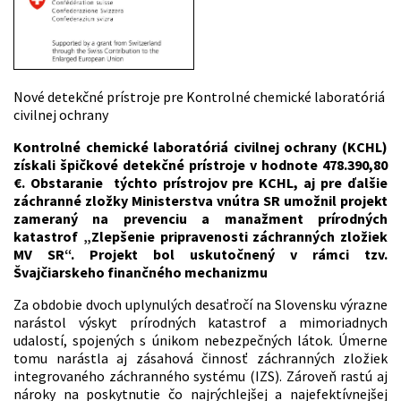
Nové detekčné prístroje pre Kontrolné chemické laboratóriá
civilnej ochrany
Kontrolné chemické laboratóriá civilnej ochrany (KCHL)
získali špičkové detekčné prístroje v hodnote 478.390,80
€. Obstaranie týchto prístrojov pre KCHL, aj pre ďalšie
záchranné zložky Ministerstva vnútra SR umožnil projekt
zameraný na prevenciu a manažment prírodných
katastrof „Zlepšenie pripravenosti záchranných zložiek
MV SR“. Projekt bol uskutočnený v rámci tzv.
Švajčiarskeho finančného mechanizmu
Za obdobie dvoch uplynulých desaťročí na Slovensku výrazne
narástol výskyt prírodných katastrof a mimoriadnych
udalostí, spojených s únikom nebezpečných látok. Úmerne
tomu narástla aj zásahová činnosť záchranných zložiek
integrovaného záchranného systému (IZS). Zároveň rastú aj
nároky na poskytnutie čo najrýchlejšej a najefektívnejšej