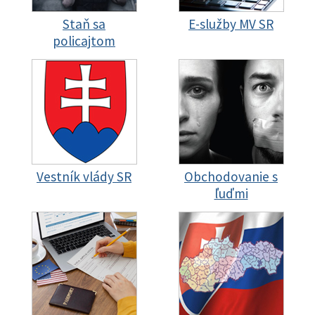
Staň sa
E-služby MV SR
policajtom
Vestník vlády SR
Obchodovanie s
ľuďmi