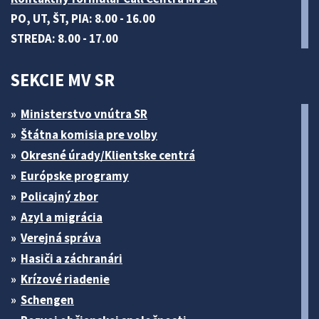
PO, UT, ŠT, PIA: 8.00 - 16.00
STREDA: 8.00 - 17.00
SEKCIE MV SR
Ministerstvo vnútra SR
Štátna komisia pre volby
Okresné úrady/Klientske centrá
Európske programy
Policajný zbor
Azyl a migrácia
Verejná správa
Hasiči a záchranári
Krízové riadenie
Schengen