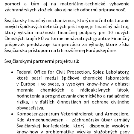
pomoci a tým aj na materiálno-technické vybavenie
záchranárskych zložiek, ako aj na ich odbornú pripravenosť.
Švajčiarsky finančný mechanizmus, ktorý umožnil obstaranie
nových špičkových detekčných prístrojov, je finančný nástroj,
ktorý vytvára možnosti finančnej podpory pre 10 nových
členských krajín EÚ vo forme nenávratných grantov. Finančný
príspevok predstavuje kompenzáciu za výhody, ktoré získa
Švajčiarsko prístupom na trh rozšírenej Európskej únie.
Švajčiarskymi partnermi projektu sú:
Federal Office for Civil Protection, Spiez Labolatory,
ktoré patrí medzi špičkové chemické laboratória
v Európe i vo svete, s vysokým know–how v oblasti
merania chemických a rádioaktívnych látok,
hodnotenia a prognózovania chemického a radiačného
rizika, i v ďalších činnostiach pri ochrane civilného
obyvateľstva.
Kompetenzzentrum Veterinärdienst und Armeetiere,
Kdo Armeehundwesen - záchranársky útvar armády
Švajčiarskej konfederácie, ktorý disponuje vysokým
know-how v problematike výcviku služobných psov