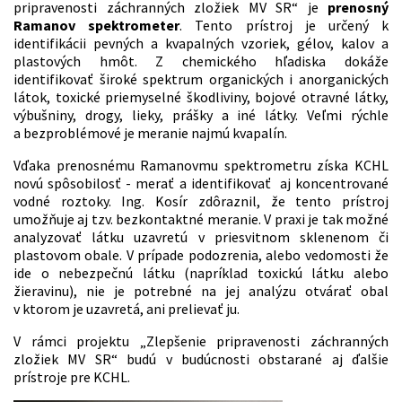
pripravenosti záchranných zložiek MV SR“ je
prenosný
Ramanov spektrometer
. Tento prístroj je určený k
identifikácii pevných a kvapalných vzoriek, gélov, kalov a
plastových hmôt. Z chemického hľadiska dokáže
identifikovať široké spektrum organických i anorganických
látok, toxické priemyselné škodliviny, bojové otravné látky,
výbušniny, drogy, lieky, prášky a iné látky. Veľmi rýchle
a bezproblémové je meranie najmú kvapalín.
Vďaka prenosnému Ramanovmu spektrometru získa KCHL
novú spôsobilosť - merať a identifikovať aj koncentrované
vodné roztoky. Ing. Kosír zdôraznil, že tento prístroj
umožňuje aj tzv. bezkontaktné meranie. V praxi je tak možné
analyzovať látku uzavretú v priesvitnom sklenenom či
plastovom obale. V prípade podozrenia, alebo vedomosti že
ide o nebezpečnú látku (napríklad toxickú látku alebo
žieravinu), nie je potrebné na jej analýzu otvárať obal
v ktorom je uzavretá, ani prelievať ju.
V rámci projektu „Zlepšenie pripravenosti záchranných
zložiek MV SR“ budú v budúcnosti obstarané aj ďalšie
prístroje pre KCHL.