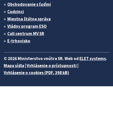
Obchodovanie s ľuďmi
Cudzinci
Miestna štátna správa
Vládny program ESO
Call centrum MV SR
E-trhovisko
© 2026 Ministerstvo vnútra SR. Web od
ELET systems
.
Mapa sídla
|
Vyhlásenie o prístupnosti
|
Vyhlásenie o cookies (PDF, 398 kB)