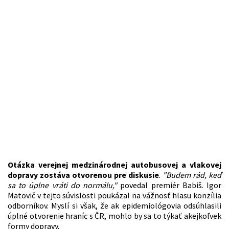
Otázka verejnej medzinárodnej autobusovej a vlakovej
dopravy zostáva otvorenou pre diskusie
.
"Budem rád, keď
sa to úplne vráti do normálu,"
povedal premiér Babiš. Igor
Matovič v tejto súvislosti poukázal na vážnosť hlasu konzília
odborníkov. Myslí si však, že ak epidemiológovia odsúhlasili
úplné otvorenie hraníc s ČR, mohlo by sa to týkať akejkoľvek
formy dopravy.