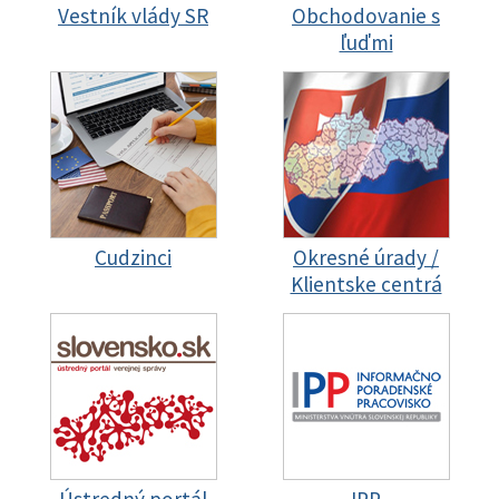
Vestník vlády SR
Obchodovanie s
ľuďmi
Cudzinci
Okresné úrady /
Klientske centrá
Ústredný portál
IPP