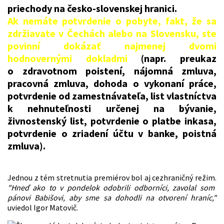
priechody na česko-slovenskej hranici.
Ak nemáte potvrdenie o pobyte, fakt, že sa
zdržiavate v Čechách alebo na Slovensku, ste
povinní dokázať najmenej dvomi
hodnovernými dokladmi
(napr. preukaz
o zdravotnom poistení, nájomná zmluva,
pracovná zmluva, dohoda o vykonaní práce,
potvrdenie od zamestnávateľa, list vlastníctva
k nehnuteľnosti určenej na bývanie,
živnostenský list, potvrdenie o platbe inkasa,
potvrdenie o zriadení účtu v banke, poistná
zmluva).
Jednou z tém stretnutia premiérov bol aj cezhraničný režim.
"Hneď ako to v pondelok odobrili odborníci, zavolal som
pánovi Babišovi, aby sme sa dohodli na otvorení hraníc,"
uviedol Igor Matovič.