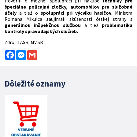
Hovorili o možnej spolupráci pri nákupe
techniky pre
špeciálne policajné zložky, automobilov pre služobné
účely
a tiež o
spolupráci pri výcviku hasičov
. Ministra
Romana Mikulca zaujímali skúsenosti českej strany s
generálnou inšpekčnou službou
a tiež
problematika
kontroly spravodajských služieb.
Zdroj: TASR, MV SR
Facebook
Messenger
Gmail
Dôležité oznamy