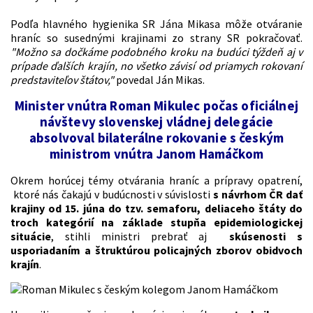
Podľa hlavného hygienika SR Jána Mikasa môže otváranie
hraníc so susednými krajinami zo strany SR pokračovať.
"Možno sa dočkáme podobného kroku na budúci týždeň aj v
prípade ďalších krajín, no všetko závisí od priamych rokovaní
predstaviteľov štátov,"
povedal Ján Mikas.
Minister vnútra Roman Mikulec počas oficiálnej
návštevy slovenskej vládnej delegácie
absolvoval bilaterálne rokovanie s českým
ministrom vnútra Janom Hamáčkom
Okrem horúcej témy otvárania hraníc a prípravy opatrení,
ktoré nás čakajú v budúcnosti v súvislosti
s návrhom ČR dať
krajiny od 15. júna do tzv. semaforu, deliaceho štáty do
troch kategórií na základe stupňa epidemiologickej
situácie
,
stihli ministri prebrať aj
skúsenosti s
usporiadaním a štruktúrou policajných zborov obidvoch
krajín
.