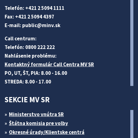
Telefón: +421 2 5094 1111
Fax: +421 2 5094 4397
E-mail:
public@minv
.sk
Call centrum:
Telefón: 0800 222 222
Nahlásenie problému:
Kontaktný formulár Call Centra MV SR
PO, UT, ŠT, PIA: 8.00 - 16.00
STREDA: 8.00 - 17.00
SEKCIE MV SR
Ministerstvo vnútra SR
Štátna komisia pre volby
Okresné úrady/Klientske centrá