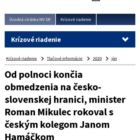
Úvodná stránka MV SR
Krízové riadenie
Krízové riadenie
Krízové riadenie
Tlačové informácie
2020
jún
Od polnoci končia
obmedzenia na česko-
slovenskej hranici, minister
Roman Mikulec rokoval s
českým kolegom Janom
Hamáčkom