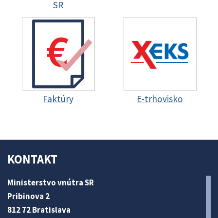
SR
Faktúry
E-trhovisko
KONTAKT
Ministerstvo vnútra SR
Pribinova 2
812 72 Bratislava