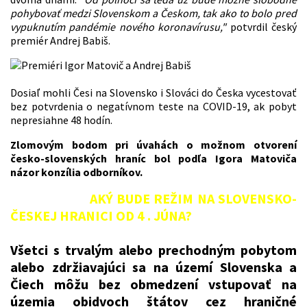
pohybovať medzi Slovenskom a Českom, tak ako to bolo pred
vypuknutím pandémie nového koronavírusu,"
potvrdil český
premiér Andrej Babiš.
Dosiaľ mohli Česi na Slovensko i Slováci do Česka vycestovať
bez potvrdenia o negatívnom teste na COVID-19, ak pobyt
nepresiahne 48 hodín.
Zlomovým bodom pri úvahách o možnom otvorení
česko-slovenských hraníc bol podľa Igora Matoviča
názor konzília odborníkov.
AKÝ BUDE REŽIM NA SLOVENSKO-
ČESKEJ HRANICI OD 4 . JÚNA?
Všetci s trvalým alebo prechodným pobytom
alebo zdržiavajúci sa na území Slovenska a
Čiech môžu bez obmedzení vstupovať na
územia obidvoch štátov cez hraničné