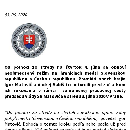
03. 06. 2020
Od polnoci zo stredy na štvrtok 4. júna sa obnoví
neobmedzený režim na hraniciach medzi Slovenskou
republikou a Českou republikou. Premiéri oboch krajín
Igor Matovič a Andrej Babiš to potvrdili pred začiatkom
ich rokovania v rámci zahraničnej pracovnej cesty
predsedu vlády SR Matoviča v stredu 3. júna 2020 v Prahe.
"Od polnoci zo stredy na štvrtok zavádzame úplne voľný
pohyb medzi Slovenskou a Českou republikou,"
povedal Igor
Matovič. Dohoda o tomto kroku podľa neho padla už pred
dvoma dňami.
"Od polnoci sa teda už bude možné slobodne