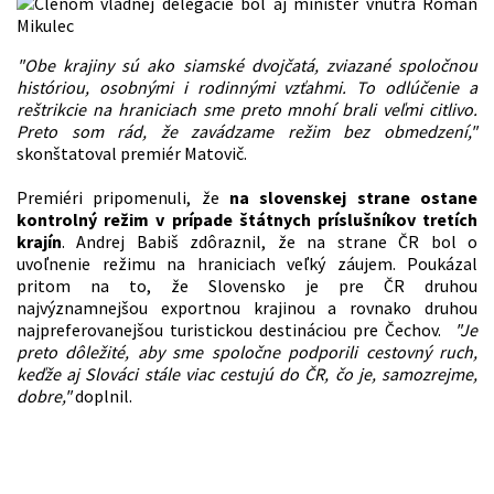
"Obe krajiny sú ako siamské dvojčatá, zviazané spoločnou
históriou, osobnými i rodinnými vzťahmi. To odlúčenie a
reštrikcie na hraniciach sme preto mnohí brali veľmi citlivo.
Preto som rád, že zavádzame režim bez obmedzení,"
skonštatoval premiér Matovič.
Premiéri pripomenuli, že
na slovenskej strane ostane
kontrolný režim v prípade štátnych príslušníkov tretích
krajín
. Andrej Babiš zdôraznil, že na strane ČR bol o
uvoľnenie režimu na hraniciach veľký záujem. Poukázal
pritom na to, že Slovensko je pre ČR druhou
najvýznamnejšou exportnou krajinou a rovnako druhou
najpreferovanejšou turistickou destináciou pre Čechov.
"Je
preto dôležité, aby sme spoločne podporili cestovný ruch,
keďže aj Slováci stále viac cestujú do ČR, čo je, samozrejme,
dobre,"
doplnil.