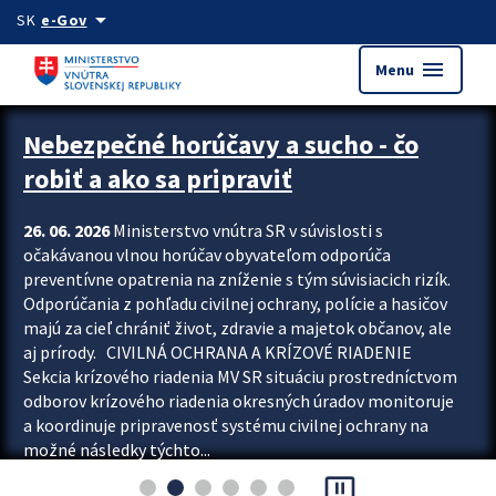
Preskocit na hlavný obsah
arrow_drop_down
SK
e-Gov
menu
Menu
Zastavit automatický posun upútavok
Nebezpečné horúčavy a sucho - čo
robiť a ako sa pripraviť
26. 06. 2026
Ministerstvo vnútra SR v súvislosti s
očakávanou vlnou horúčav obyvateľom odporúča
preventívne opatrenia na zníženie s tým súvisiacich rizík.
Odporúčania z pohľadu civilnej ochrany, polície a hasičov
majú za cieľ chrániť život, zdravie a majetok občanov, ale
aj prírody. CIVILNÁ OCHRANA A KRÍZOVÉ RIADENIE
Sekcia krízového riadenia MV SR situáciu prostredníctvom
odborov krízového riadenia okresných úradov monitoruje
a koordinuje pripravenosť systému civilnej ochrany na
možné následky týchto...
pause_presentation
Viac