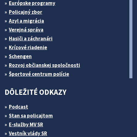
Európske programy
Policajný zbor
Azyl a migrácia
Verejná správa
Hasiči a záchranári
Krízové riadenie
Schengen
Rozvoj občianskej spoločnosti
Športové centrum polície
DÔLEŽITÉ ODKAZY
Podcast
Stan sa policajtom
E-služby MV SR
Vestník vlády SR