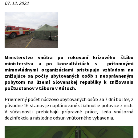
07. 12. 2022
Ministerstvo vnútra po rokovaní krízového štábu
ministerstva a po konzultáciách s prítomnými
mimovládnymi organizáciami pristupuje vzhľadom na
znižujúce sa počty ubytovaných osôb s neoprávneným
pobytom na území Slovenskej republiky k znižovaniu
počtu stanov v tábore v Kútoch.
Priemerný počet núdzovo ubytovaných osôb za 7 dní bol 59, z
pôvodne 16 stanov je naplánované stiahnutie polovice z nich.
V súčasnosti prebiehajú prípravné práce, teda vnútorná
dezinfekcia a následne odsun vnútorného vybavenia.