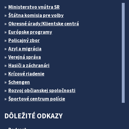
Ministerstvo vnútra SR
Štátna komisia pre volby
Okresné úrady/Klientske centrá
Európske programy
Policajný zbor
Azyl a migrácia
Verejná správa
Hasiči a záchranári
Krízové riadenie
Schengen
Rozvoj občianskej spoločnosti
Športové centrum polície
DÔLEŽITÉ ODKAZY