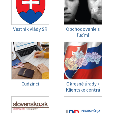
Vestník vlády SR
Obchodovanie s
ľuďmi
Cudzinci
Okresné úrady /
Klientske centrá