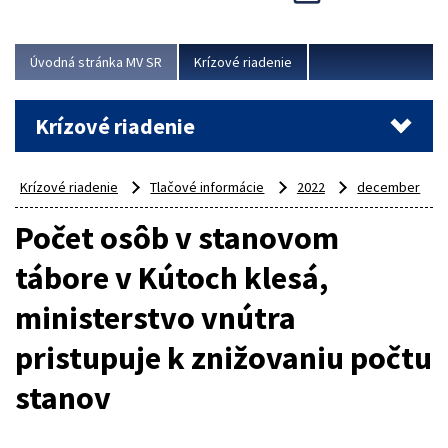
Úvodná stránka MV SR
Krízové riadenie
Krízové riadenie
Krízové riadenie
Tlačové informácie
2022
december
Počet osôb v stanovom
tábore v Kútoch klesá,
ministerstvo vnútra
pristupuje k znižovaniu počtu
stanov