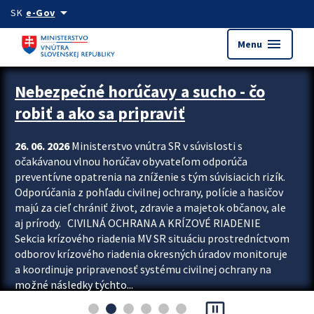
Preskocit na hlavný obsah
arrow_drop_down
SK
e-Gov
menu
Menu
Zastavit automatický posun upútavok
Nebezpečné horúčavy a sucho - čo
robiť a ako sa pripraviť
26. 06. 2026
Ministerstvo vnútra SR v súvislosti s
očakávanou vlnou horúčav obyvateľom odporúča
preventívne opatrenia na zníženie s tým súvisiacich rizík.
Odporúčania z pohľadu civilnej ochrany, polície a hasičov
majú za cieľ chrániť život, zdravie a majetok občanov, ale
aj prírody. CIVILNÁ OCHRANA A KRÍZOVÉ RIADENIE
Sekcia krízového riadenia MV SR situáciu prostredníctvom
odborov krízového riadenia okresných úradov monitoruje
a koordinuje pripravenosť systému civilnej ochrany na
možné následky týchto...
pause_presentation
Viac