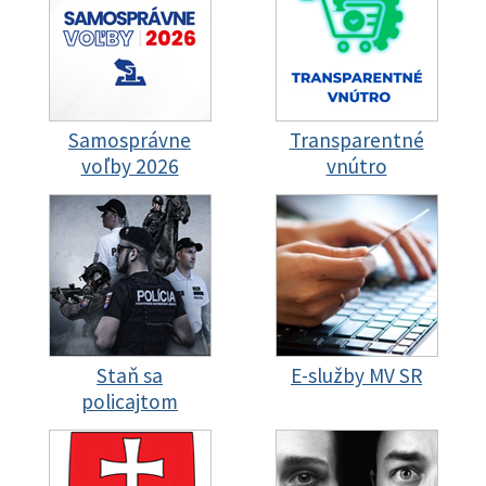
Samosprávne
Transparentné
voľby 2026
vnútro
Staň sa
E-služby MV SR
policajtom