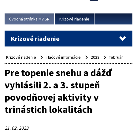
Úvodná stránka MV SR
Krízové riadenie
Krízové riadenie
Krízové riadenie
Tlačové informácie
2023
február
Pre topenie snehu a dážď
vyhlásili 2. a 3. stupeň
povodňovej aktivity v
trinástich lokalitách
21. 02. 2023