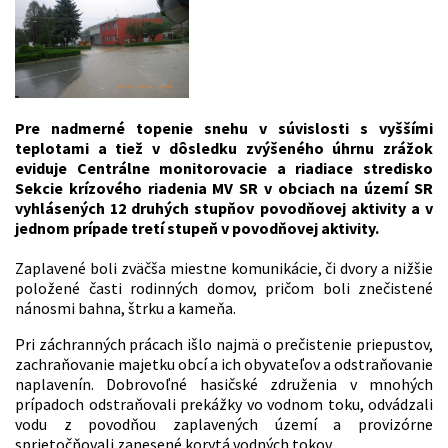
Pre nadmerné topenie snehu v súvislosti s vyššími
teplotami a tiež v dôsledku zvýšeného úhrnu zrážok
eviduje Centrálne monitorovacie a riadiace stredisko
Sekcie krízového riadenia MV SR v obciach na území SR
vyhlásených 12 druhých stupňov povodňovej aktivity a v
jednom prípade tretí stupeň v povodňovej aktivity.
Zaplavené boli zväčša miestne komunikácie, či dvory a nižšie
položené časti rodinných domov, pričom boli znečistené
nánosmi bahna, štrku a kameňa.
Pri záchranných prácach išlo najmä o prečistenie priepustov,
zachraňovanie majetku obcí a ich obyvateľov a odstraňovanie
naplavenín. Dobrovoľné hasičské združenia v mnohých
prípadoch odstraňovali prekážky vo vodnom toku, odvádzali
vodu z povodňou zaplavených území a provizórne
sprietočňovali zanesené korytá vodných tokov.