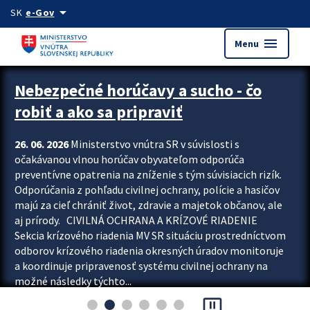
Preskocit na hlavný obsah
arrow_drop_down
SK
e-Gov
menu
Menu
Zastavit automatický posun upútavok
Nebezpečné horúčavy a sucho - čo
robiť a ako sa pripraviť
26. 06. 2026
Ministerstvo vnútra SR v súvislosti s
očakávanou vlnou horúčav obyvateľom odporúča
preventívne opatrenia na zníženie s tým súvisiacich rizík.
Odporúčania z pohľadu civilnej ochrany, polície a hasičov
majú za cieľ chrániť život, zdravie a majetok občanov, ale
aj prírody. CIVILNÁ OCHRANA A KRÍZOVÉ RIADENIE
Sekcia krízového riadenia MV SR situáciu prostredníctvom
odborov krízového riadenia okresných úradov monitoruje
a koordinuje pripravenosť systému civilnej ochrany na
možné následky týchto...
pause_presentation
Viac