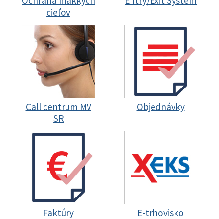
Ochrana mäkkých
Entry/Exit System
cieľov
Call centrum MV
Objednávky
SR
Faktúry
E-trhovisko