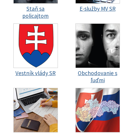
Staň sa
E-služby MV SR
policajtom
Vestník vlády SR
Obchodovanie s
ľuďmi