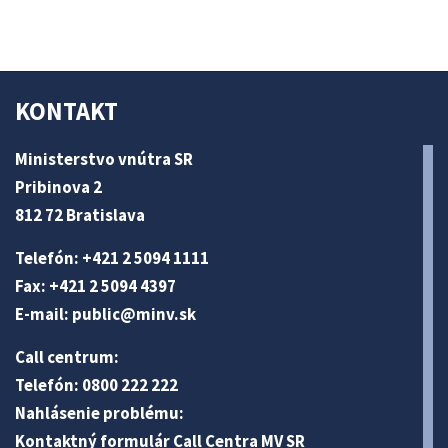
KONTAKT
Ministerstvo vnútra SR
Pribinova 2
812 72 Bratislava
Telefón: +421 2 5094 1111
Fax: +421 2 5094 4397
E-mail:
public@minv
.sk
Call centrum:
Telefón: 0800 222 222
Nahlásenie problému:
Kontaktný formulár Call Centra MV SR