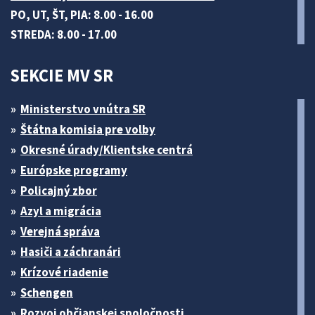
PO, UT, ŠT, PIA: 8.00 - 16.00
STREDA: 8.00 - 17.00
SEKCIE MV SR
Ministerstvo vnútra SR
Štátna komisia pre volby
Okresné úrady/Klientske centrá
Európske programy
Policajný zbor
Azyl a migrácia
Verejná správa
Hasiči a záchranári
Krízové riadenie
Schengen
Rozvoj občianskej spoločnosti