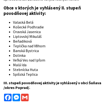
Obce v ktorých je vyhlásený II. stupeň
povodňovej aktivity:
Valaská Belá
Košecké Podhradie
Oravská Jasenica
Liptovský Mikuláš
Beňadiková
Teplička nad V8hom
Banská Bystrica
Dolinka
Veľká Ves nad Ipľom
Malá Ida
Stebnícka Huta
Spišská Teplica
III. stupeň povodňovej aktivity je vyhlásený v obci Šuňava
/okres Poprad/.
Facebook
Messenger
Gmail