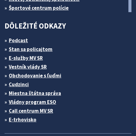
Športové centrum polície
DÔLEŽITÉ ODKAZY
Podcast
Stan sa policajtom
E-služby MV SR
Vestník vlády SR
Obchodovanie s ľuďmi
Cudzinci
Miestna štátna správa
Vládny program ESO
Call centrum MV SR
E-trhovisko