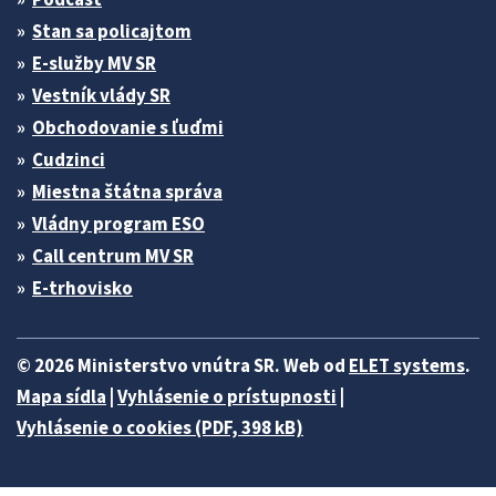
Stan sa policajtom
E-služby MV SR
Vestník vlády SR
Obchodovanie s ľuďmi
Cudzinci
Miestna štátna správa
Vládny program ESO
Call centrum MV SR
E-trhovisko
© 2026 Ministerstvo vnútra SR. Web od
ELET systems
.
Mapa sídla
|
Vyhlásenie o prístupnosti
|
Vyhlásenie o cookies (PDF, 398 kB)