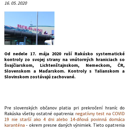
16. 05. 2020
Od nedele 17. mája 2020 ruší Rakúsko systematické
kontroly zo svojej strany na vnútorných hraniciach so
Švajčiarskom, Lichtenštajnskom, Nemeckom, ČR,
Slovenskom a Maďarskom. Kontroly s Talianskom a
Slovinskom zostávajú zachované.
Pre slovenských občanov platia pri prekročení hraníc do
Rakúska všetky ostatné opatrenia:
n
egatívny test na COVID
19 nie starší ako 4 dni alebo 14-dňová povinná domáca
karanténa
- okrem presne daných výnimiek. Tieto opatrenia