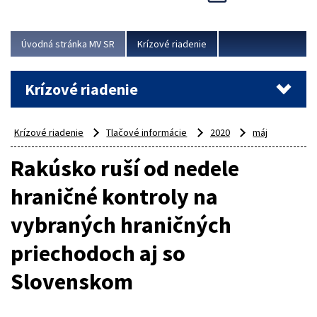
Úvodná stránka MV SR
Krízové riadenie
Krízové riadenie
Krízové riadenie
Tlačové informácie
2020
máj
Rakúsko ruší od nedele
hraničné kontroly na
vybraných hraničných
priechodoch aj so
Slovenskom