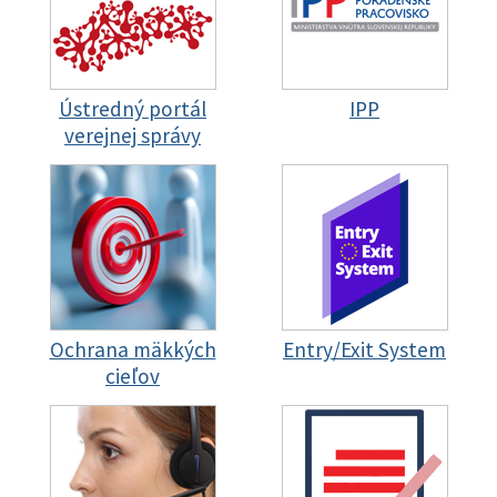
Ústredný portál
IPP
verejnej správy
Ochrana mäkkých
Entry/Exit System
cieľov