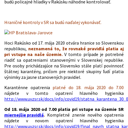
budú policajné hliadky v Rakúsku náhodne kontrolovať.
Hraničné kontroly v SR sa budú naďalej vykonávať.
Hoci Rakúsko od 17. mája 2020 otvára hranice so Slovenskou
republikou,
neznamená to, že rovnaké pravidlá platia aj
pri vstupe na naše územie.
V tomto prípade je potrebné
riadiť sa opatreniami stanovenými v Slovenskej republike.
Pre osoby prichádzajúce na Slovensko stále platí povinnosť
štátnej karantény, pričom pre niektoré skupiny ľudí platia
výnimky za jasne stanovených pravidiel.
Karanténne opatrenia
platné do 18. mája 2020 do 7.00
nájdete v tomto opatrení hlavného hygienika
http://www.uvzsr.sk/docs/info/covid19/statna_karantena_30_0
O
d 18. mája 2020 od 7.00 platia pri vstupe na územie SR
miernejšie pravidlá
.
Kompletné znenie nového opatrenia
nájdete v novom opatrení hlavného hygienika
http://www.uvzsr.sk/docs/info/covid19/final_navrh_statna_ka