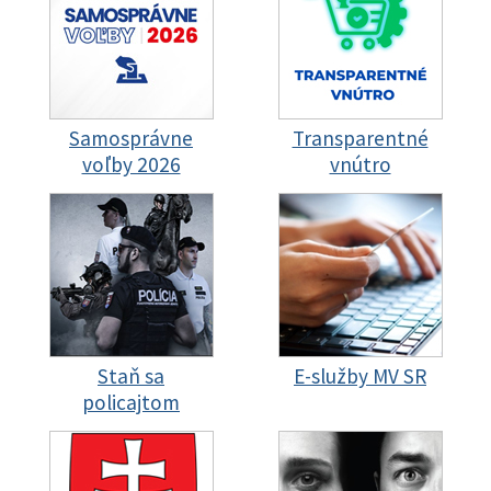
Samosprávne
Transparentné
voľby 2026
vnútro
Staň sa
E-služby MV SR
policajtom