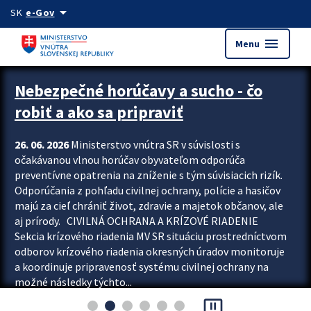
Preskocit na hlavný obsah
arrow_drop_down
SK
e-Gov
menu
Menu
Zastavit automatický posun upútavok
Nebezpečné horúčavy a sucho - čo
robiť a ako sa pripraviť
26. 06. 2026
Ministerstvo vnútra SR v súvislosti s
očakávanou vlnou horúčav obyvateľom odporúča
preventívne opatrenia na zníženie s tým súvisiacich rizík.
Odporúčania z pohľadu civilnej ochrany, polície a hasičov
majú za cieľ chrániť život, zdravie a majetok občanov, ale
aj prírody. CIVILNÁ OCHRANA A KRÍZOVÉ RIADENIE
Sekcia krízového riadenia MV SR situáciu prostredníctvom
odborov krízového riadenia okresných úradov monitoruje
a koordinuje pripravenosť systému civilnej ochrany na
možné následky týchto...
pause_presentation
Viac