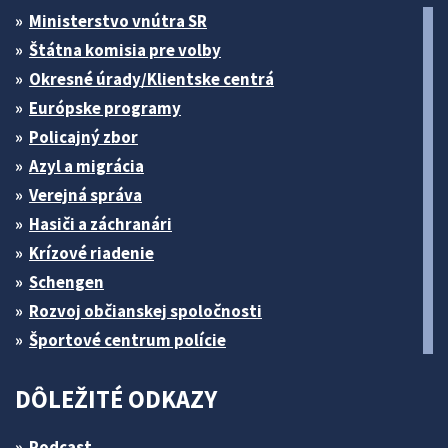
Ministerstvo vnútra SR
Štátna komisia pre volby
Okresné úrady/Klientske centrá
Európske programy
Policajný zbor
Azyl a migrácia
Verejná správa
Hasiči a záchranári
Krízové riadenie
Schengen
Rozvoj občianskej spoločnosti
Športové centrum polície
DÔLEŽITÉ ODKAZY
Podcast