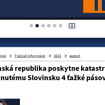
pause_presentation
enie
Tlačové informácie
2023
august
nská republika poskytne katast
hnutému Slovinsku 4 ťažké páso