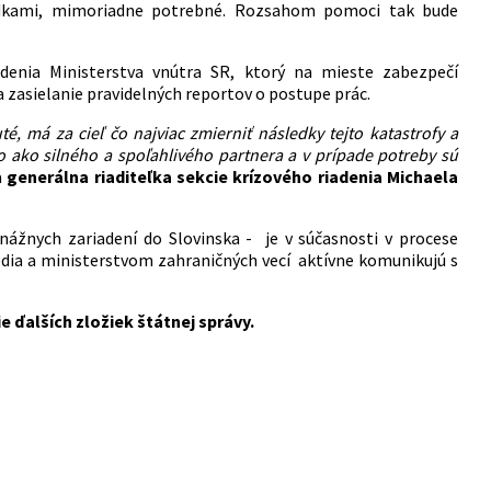
ledkami, mimoriadne potrebné. Rozsahom pomoci tak bude
denia Ministerstva vnútra SR, ktorý na mieste zabezpečí
zasielanie pravidelných reportov o postupe prác.
u
té,
má za cieľ čo najviac zmierniť následky tejto katastrofy a
ako silného a spoľahlivého partnera a v prípade potreby sú
a
generálna riaditeľka sekcie krízového riadenia Michaela
nážnych zariadení
do Slovinska - je v súčasnosti v procese
redia a ministerstvom zahraničných vecí aktívne komunikujú
s
.
e ďalších zložiek štátnej správy.