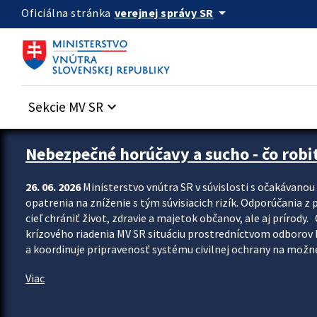
Preskocit na hlavný obsah
arrow_drop_down
verejnej správy SR
Oficiálna stránka
Sekcie MV SR
keyboard_arrow_down
Zastavit automatický posun upútavok
Nebezpečné horúčavy a sucho - čo robiť
26. 06. 2026
Ministerstvo vnútra SR v súvislosti s očakávano
opatrenia na zníženie s tým súvisiacich rizík. Odporúčania z p
cieľ chrániť život, zdravie a majetok občanov, ale aj prír
krízového riadenia MV SR situáciu prostredníctvom odborov 
a koordinuje pripravenosť systému civilnej ochrany na možné
Viac