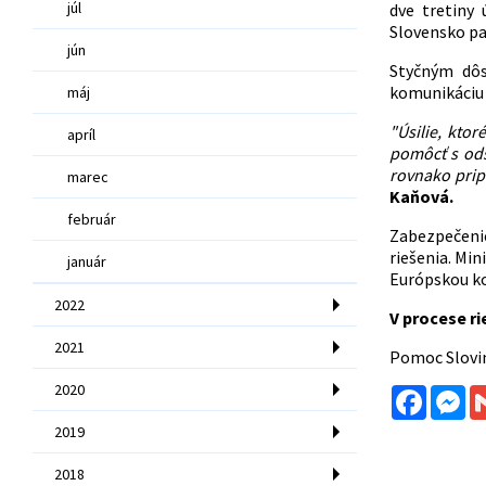
júl
dve tretiny
Slovensko pa
jún
Styčným dôs
komunikáciu 
máj
"Úsilie, kto
apríl
pomôcť s ods
rovnako prip
marec
Kaňová.
február
Zabezpečenie
riešenia. Mi
január
Európskou ko
2022
V procese ri
2021
Pomoc Slovin
2020
Facebo
Me
2019
2018