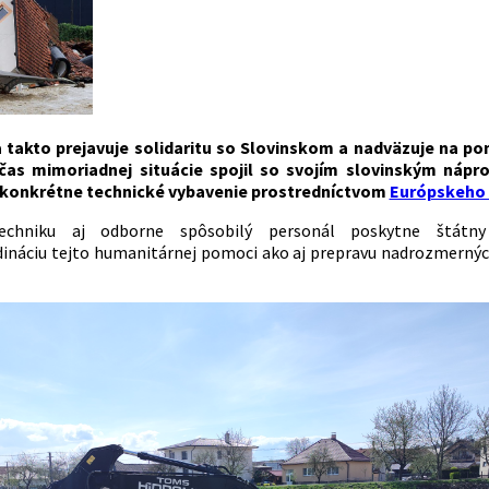
a takto prejavuje solidaritu so Slovinskom a nadväzuje na
čas mimoriadnej situácie spojil so svojím slovinským ná
 konkrétne technické vybavenie prostredníctvom
Európskeho 
echniku aj odborne spôsobilý personál poskytne štát
dináciu
tejto humanitárnej pomoci ako aj
preprav
u
nadrozmerných 