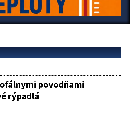
rofálnymi povodňami
vé rýpadlá