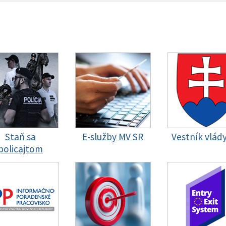
Staň sa
E-služby MV SR
Vestník vlád
policajtom