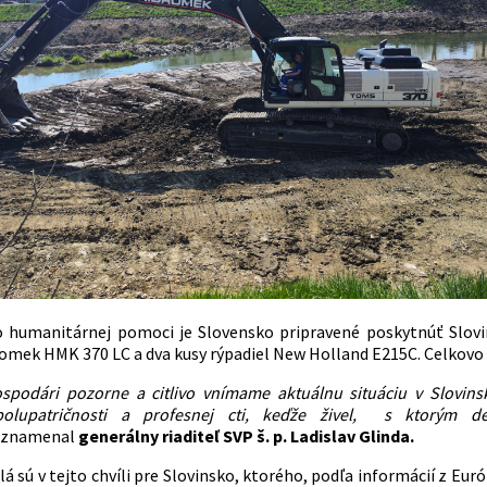
o humanitárnej pomoci je Slovensko pripravené poskytnúť Slov
romek HMK 370 LC a dva kusy rýpadiel New Holland E215C. Celkovo 
spodári pozorne a citlivo vnímame aktuálnu situáciu v Slovin
olupatričnosti a profesnej cti, keďže živel, s ktorým de
znamenal
generálny riaditeľ SVP š. p. Ladislav Glinda.
lá sú v tejto chvíli pre Slovinsko, ktorého, podľa informácií z E