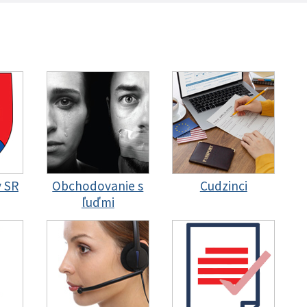
y SR
Obchodovanie s
Cudzinci
ľuďmi