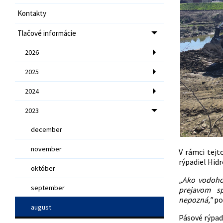
Kontakty
Tlačové informácie
2026
2025
2024
2023
december
november
V rámci tejt
rýpadiel Hid
október
„Ako vodoho
september
prejavom sp
nepozná,"
po
august
Pásové rýpad