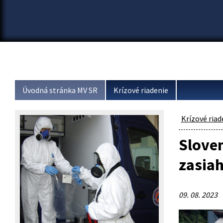
Úvodná stránka MV SR
Krízové riadenie
Krízové riad
Slove
zasia
09. 08. 2023