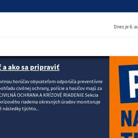
Dnes je 6. 
 a ako sa pripraviť
u vlnou horúčav obyvateľom odporúča preventívne
ohľadu civilnej ochrany, polície a hasičov majú za
ody. CIVILNÁ OCHRANA A KRÍZOVÉ RIADENIE Sekcia
krízového riadenia okresných úradov monitoruje
 následky týchto...