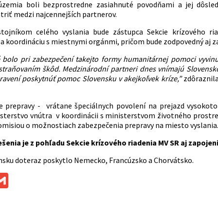
 územia boli bezprostredne zasiahnuté povodňami a jej dôs
triť medzi najcennejších partnerov.
tojníkom celého vyslania bude zástupca Sekcie krízového ria
a koordináciu s miestnymi orgánmi, pričom bude zodpovedný aj za 
ré bolo pri zabezpečení takejto formy humanitárnej pomoci vyvin
traňovaním škôd. Medzinárodní partneri dnes vnímajú Slovensko 
ravení poskytnúť pomoc Slovensku v akejkoľvek
kríze
,”
zdôraznil
 prepravy - vrátane špeciálnych povolení na prejazd vysokoto
nisterstvo vnútra v koordinácii s ministerstvom životného prost
misiou o možnostiach zabezpečenia prepravy na miesto vyslania
ešenia je z pohľadu Sekcie krízového riadenia MV SR aj zapojeni
sku doteraz poskytlo Nemecko, Francúzsko a Chorvátsko.
ok
ssenger
Gmail