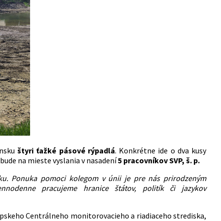
insku
štyri ťažké pásové rýpadlá
. Konkrétne ide o dva kusy
bude na mieste vyslania v nasadení
5 pracovníkov SVP, š. p.
sku. Ponuka pomoci kolegom v únii je pre nás prirodzeným
nnodenne pracujeme hranice štátov, politík či jazykov
urópskeho Centrálneho monitorovacieho a riadiaceho strediska,