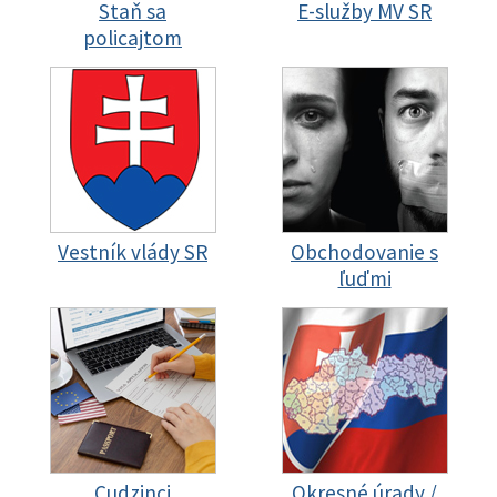
Staň sa
E-služby MV SR
policajtom
Vestník vlády SR
Obchodovanie s
ľuďmi
Cudzinci
Okresné úrady /