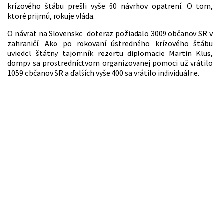
krízového štábu prešli vyše 60 návrhov opatrení. O tom,
ktoré prijmú, rokuje vláda.
O návrat na Slovensko doteraz požiadalo 3009 občanov SR v
zahraničí. Ako po rokovaní ústredného krízového štábu
uviedol štátny tajomník rezortu diplomacie Martin Klus,
dompv sa prostredníctvom organizovanej pomoci už vrátilo
1059 občanov SR a ďalších vyše 400 sa vrátilo individuálne.