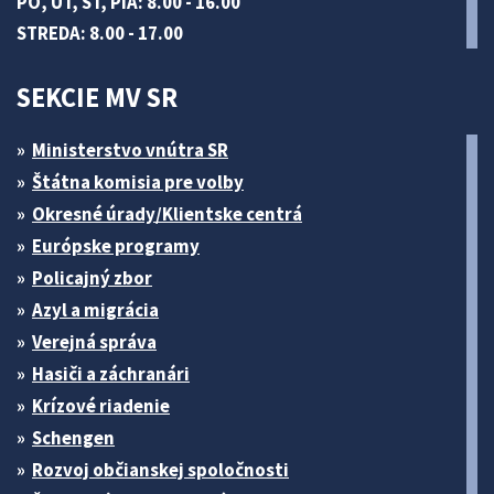
PO, UT, ŠT, PIA: 8.00 - 16.00
STREDA: 8.00 - 17.00
SEKCIE MV SR
Ministerstvo vnútra SR
Štátna komisia pre volby
Okresné úrady/Klientske centrá
Európske programy
Policajný zbor
Azyl a migrácia
Verejná správa
Hasiči a záchranári
Krízové riadenie
Schengen
Rozvoj občianskej spoločnosti