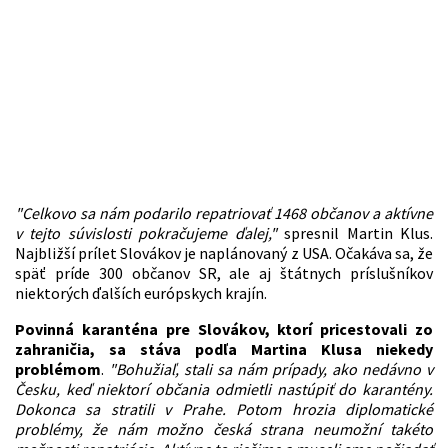
"Celkovo sa nám podarilo repatriovať 1468 občanov a aktívne
v tejto súvislosti pokračujeme ďalej,"
spresnil Martin Klus.
Najbližší prílet Slovákov je naplánovaný z USA. Očakáva sa, že
späť príde 300 občanov SR, ale aj štátnych príslušníkov
niektorých ďalších európskych krajín.
Povinná karanténa pre Slovákov, ktorí pricestovali zo
zahraničia, sa stáva podľa Martina Klusa niekedy
problémom
.
"Bohužiaľ, stali sa nám prípady, ako nedávno v
Česku, keď niektorí občania odmietli nastúpiť do karantény.
Dokonca sa stratili v Prahe. Potom hrozia diplomatické
problémy, že nám možno česká strana neumožní takéto