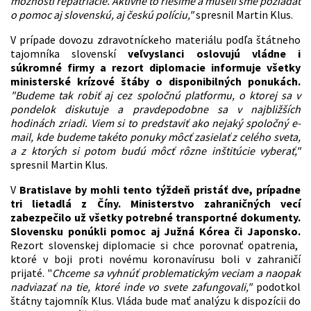
možnosti repatriácie. Aktívne to riešime a museli sme požiadať
o pomoc aj slovenskú, aj českú políciu,"
spresnil Martin Klus.
V prípade dovozu zdravotníckeho materiálu podľa štátneho
tajomníka slovenskí
veľvyslanci oslovujú vládne i
súkromné firmy a rezort diplomacie informuje všetky
ministerské krízové štáby o disponibilných ponukách.
"Budeme tak robiť aj cez spoločnú platformu, o ktorej sa v
pondelok diskutuje a pravdepodobne sa v najbližších
hodinách zriadi. Viem si to predstaviť ako nejaký spoločný e-
mail, kde budeme takéto ponuky môcť zasielať z celého sveta,
a z ktorých si potom budú môcť rôzne inštitúcie vyberať,"
spresnil Martin Klus.
V
Bratislave by mohli tento týždeň pristáť dve, prípadne
tri lietadlá z Číny. Ministerstvo zahraničných vecí
zabezpečilo už všetky potrebné transportné dokumenty.
Slovensku ponúkli pomoc aj Južná Kórea či Japonsko.
Rezort slovenskej diplomacie si chce porovnať opatrenia,
ktoré v boji proti novému koronavírusu boli v zahraničí
prijaté. "
Chceme sa vyhnúť problematickým veciam a naopak
nadviazať na tie, ktoré inde vo svete zafungovali,"
podotkol
štátny tajomník Klus. Vláda bude mať analýzu k dispozícii do