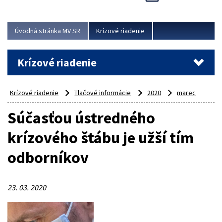
Úvodná stránka MV SR
Krízové riadenie
Krízové riadenie
Krízové riadenie
Tlačové informácie
2020
marec
Súčasťou ústredného
krízového štábu je užší tím
odborníkov
23. 03. 2020