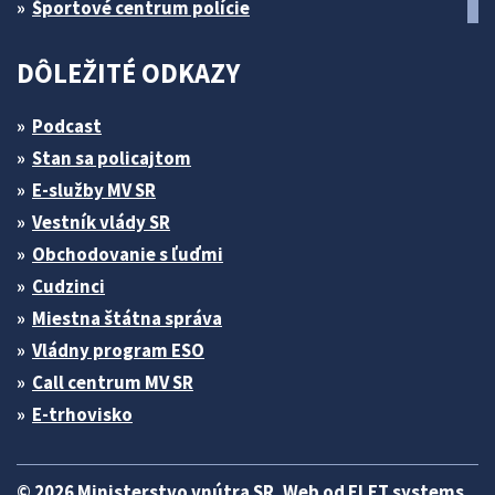
Športové centrum polície
DÔLEŽITÉ ODKAZY
Podcast
Stan sa policajtom
E-služby MV SR
Vestník vlády SR
Obchodovanie s ľuďmi
Cudzinci
Miestna štátna správa
Vládny program ESO
Call centrum MV SR
E-trhovisko
© 2026 Ministerstvo vnútra SR. Web od
ELET systems
.