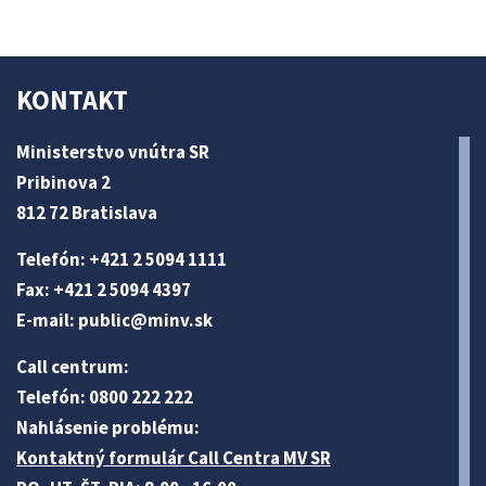
KONTAKT
Ministerstvo vnútra SR
Pribinova 2
812 72 Bratislava
Telefón: +421 2 5094 1111
Fax: +421 2 5094 4397
E-mail:
public@minv
.sk
Call centrum:
Telefón: 0800 222 222
Nahlásenie problému:
Kontaktný formulár Call Centra MV SR