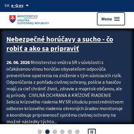
Preskocit na hlavný obsah
arrow_drop_down
SK
e-Gov
menu
Menu
Zastavit automatický posun upútavok
Nebezpečné horúčavy a sucho - čo
robiť a ako sa pripraviť
26. 06. 2026
Ministerstvo vnútra SR v súvislosti s
očakávanou vlnou horúčav obyvateľom odporúča
preventívne opatrenia na zníženie s tým súvisiacich rizík.
Odporúčania z pohľadu civilnej ochrany, polície a hasičov
majú za cieľ chrániť život, zdravie a majetok občanov, ale
aj prírody. CIVILNÁ OCHRANA A KRÍZOVÉ RIADENIE
Sekcia krízového riadenia MV SR situáciu prostredníctvom
odborov krízového riadenia okresných úradov monitoruje
a koordinuje pripravenosť systému civilnej ochrany na
možné následky týchto...
pause_presentation
Viac