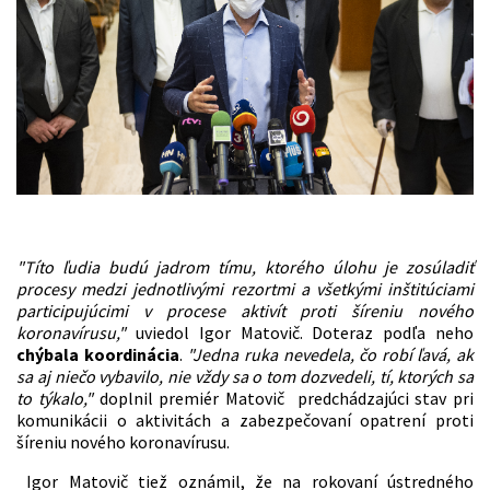
"Títo ľudia budú jadrom tímu, ktorého úlohu je zosúladiť
procesy medzi jednotlivými rezortmi a všetkými inštitúciami
participujúcimi v procese aktivít proti šíreniu nového
koronavírusu,"
uviedol Igor Matovič. Doteraz podľa neho
chýbala koordinácia
.
"Jedna ruka nevedela, čo robí ľavá, ak
sa aj niečo vybavilo, nie vždy sa o tom dozvedeli, tí, ktorých sa
to týkalo,"
doplnil premiér Matovič predchádzajúci stav pri
komunikácii o aktivitách a zabezpečovaní opatrení proti
šíreniu nového koronavírusu.
Igor Matovič tiež oznámil, že na rokovaní ústredného