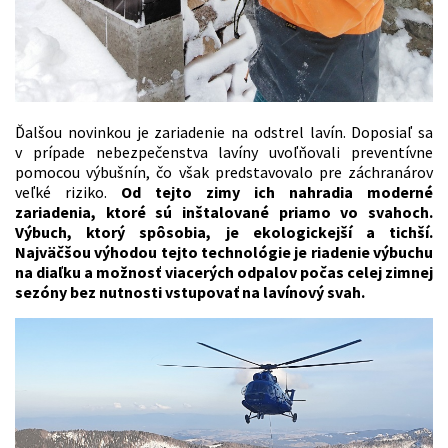
Ďalšou novinkou je zariadenie na odstrel lavín. Doposiaľ sa
v prípade nebezpečenstva lavíny uvoľňovali preventívne
pomocou výbušnín, čo však predstavovalo pre záchranárov
veľké riziko.
Od tejto zimy ich nahradia moderné
zariadenia, ktoré sú inštalované priamo vo svahoch.
Výbuch, ktorý spôsobia, je ekologickejší a tichší.
Najväčšou výhodou tejto technológie je riadenie výbuchu
na diaľku a možnosť viacerých odpalov počas celej zimnej
sezóny bez nutnosti vstupovať na lavínový svah.