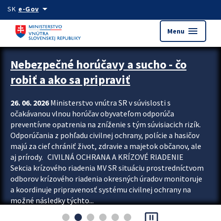
Preskocit na hlavný obsah
arrow_drop_down
SK
e-Gov
menu
Menu
Zastavit automatický posun upútavok
Nebezpečné horúčavy a sucho - čo
robiť a ako sa pripraviť
26. 06. 2026
Ministerstvo vnútra SR v súvislosti s
očakávanou vlnou horúčav obyvateľom odporúča
preventívne opatrenia na zníženie s tým súvisiacich rizík.
Odporúčania z pohľadu civilnej ochrany, polície a hasičov
majú za cieľ chrániť život, zdravie a majetok občanov, ale
aj prírody. CIVILNÁ OCHRANA A KRÍZOVÉ RIADENIE
Sekcia krízového riadenia MV SR situáciu prostredníctvom
odborov krízového riadenia okresných úradov monitoruje
a koordinuje pripravenosť systému civilnej ochrany na
možné následky týchto...
pause_presentation
Viac