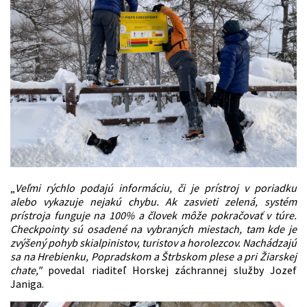
„
Veľmi rýchlo podajú informáciu, či je prístroj v poriadku
alebo vykazuje nejakú chybu. Ak zasvieti zelená, systém
prístroja funguje na 100% a človek môže pokračovať v túre.
Checkpointy sú osadené na vybraných miestach, tam kde je
zvýšený pohyb skialpinistov, turistov a horolezcov. Nachádzajú
sa na Hrebienku, Popradskom a Štrbskom plese a pri Žiarskej
chate,"
povedal riaditeľ Horskej záchrannej služby Jozef
Janiga.