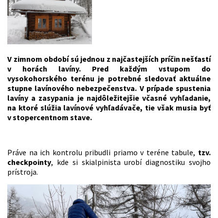
V zimnom období sú jednou z najčastejších príčin nešťastí
v horách lavíny. Pred každým vstupom do
vysokohorského terénu je potrebné sledovať aktuálne
stupne lavínového nebezpečenstva. V prípade spustenia
lavíny a zasypania je najdôležitejšie včasné vyhľadanie,
na ktoré slúžia lavínové vyhľadávače, tie však musia byť
v stopercentnom stave.
Práve na ich kontrolu pribudli priamo v teréne tabule,
tzv.
checkpointy
, kde si skialpinista urobí diagnostiku svojho
prístroja.