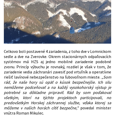
Celkovo boli postavené 4 zariadenia, z toho dve v Lomnickom
sedle a dve na Zverovke. Okrem stacionárnych odpaľovacích
systémov má HZS aj jedno mobilné zariadenie podobné
zvonu. Princíp výbuchu je rovnaký, rozdiel je však v tom, že
zariadenie vedia záchranári zavesiť pod vrtuľník a operatívne
riešiť lavínové nebezpečenstvo na ľubovoľnom mieste.
„Som
rád, že naše hory sú opäť o kúsok bezpečnejšie. Ich silu
nemôžeme podceňovať a na každý vysokohorský výstup je
potrebné sa dôkladne pripraviť. Rád by som poďakoval
všetkým, ktorí na týchto projektoch participovali, no
predovšetkým Horskej záchrannej službe, vďaka ktorej sa
môžeme v našich horách cítiť bezpečne,"
povedal minister
vnútra Roman Mikulec.