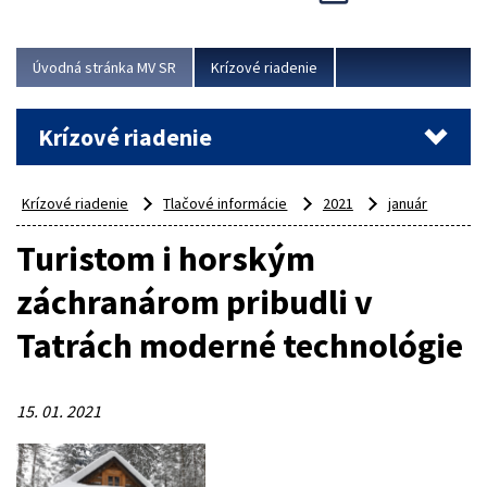
Úvodná stránka MV SR
Krízové riadenie
Krízové riadenie
Krízové riadenie
Tlačové informácie
2021
január
Turistom i horským
záchranárom pribudli v
Tatrách moderné technológie
15. 01. 2021