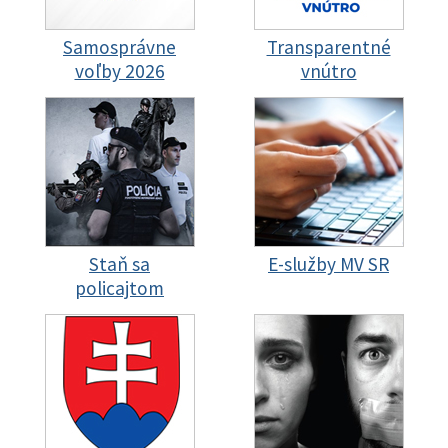
Samosprávne
Transparentné
voľby 2026
vnútro
Staň sa
E-služby MV SR
policajtom