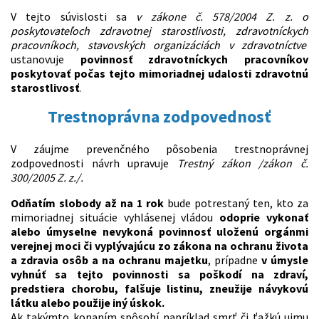
V tejto súvislosti sa
v zákone č. 578/2004 Z. z. o
poskytovateľoch zdravotnej starostlivosti, zdravotníckych
pracovníkoch, stavovských organizáciách v zdravotníctve
ustanovuje
povinnosť zdravotníckych pracovníkov
poskytovať počas tejto mimoriadnej udalosti zdravotnú
starostlivosť
.
Trestnoprávna zodpovednosť
V záujme prevenčného pôsobenia trestnoprávnej
zodpovednosti návrh upravuje
Trestný zákon /
zákon č.
300/2005 Z. z./.
Odňatím slobody až na 1 rok
bude potrestaný ten, kto za
mimoriadnej situácie vyhlásenej vládou
odoprie vykonať
alebo úmyselne nevykoná povinnosť uloženú orgánmi
verejnej moci či vyplývajúcu zo zákona na ochranu života
a zdravia osôb a na ochranu majetku
, prípadne
v úmysle
vyhnúť sa tejto povinnosti sa poškodí na zdraví,
predstiera chorobu, falšuje listinu, zneužije návykovú
látku alebo použije iný úskok.
Ak takýmto konaním spôsobí napríklad smrť či ťažkú ujmu