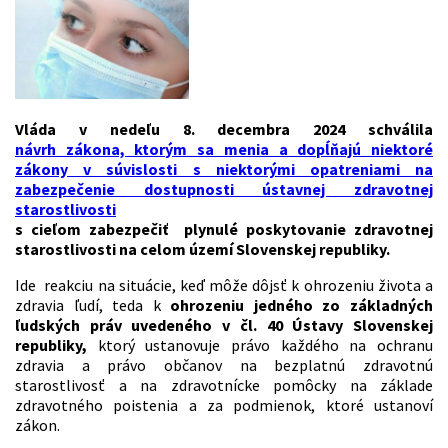
Vláda v nedeľu 8. decembra 2024 schválila
návrh zákona, ktorým sa menia a dopĺňajú niektoré
zákony v súvislosti s niektorými opatreniami na
zabezpečenie dostupnosti ústavnej zdravotnej
starostlivosti
s cieľom zabezpečiť plynulé poskytovanie zdravotnej
starostlivosti na celom území Slovenskej republiky.
Ide reakciu na situácie, keď môže dôjsť k ohrozeniu života a
zdravia ľudí, teda k
ohrozeniu jedného zo základných
ľudských práv uvedeného v čl. 40 Ústavy Slovenskej
republiky,
ktorý ustanovuje právo každého na ochranu
zdravia a právo občanov na bezplatnú zdravotnú
starostlivosť a na zdravotnícke pomôcky na základe
zdravotného poistenia a za podmienok, ktoré ustanoví
zákon.