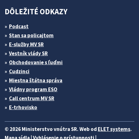
DÔLEŽITÉ ODKAZY
Podcast
Stan sa policajtom
E-služby MV SR
Vestník vlády SR
Obchodovanie s ľuďmi
Cudzinci
Miestna štátna správa
Vládny program ESO
Call centrum MV SR
E-trhovisko
© 2026 Ministerstvo vnútra SR. Web od
ELET systems
.
Mapa sídla
|
Vyhlásenie o prístupnosti
|