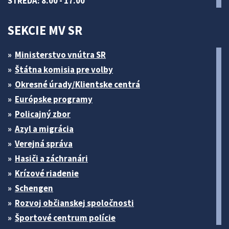
STREDA: 8.00 - 17.00
SEKCIE MV SR
Ministerstvo vnútra SR
Štátna komisia pre volby
Okresné úrady/Klientske centrá
Európske programy
Policajný zbor
Azyl a migrácia
Verejná správa
Hasiči a záchranári
Krízové riadenie
Schengen
Rozvoj občianskej spoločnosti
Športové centrum polície