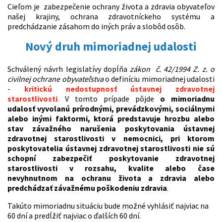
Cieľom je zabezpečenie ochrany života a zdravia obyvateľov
našej krajiny, ochrana zdravotníckeho systému a
predchádzanie zásahom do iných práv a slobôd osôb.
Nový druh mimoriadnej udalosti
Schválený návrh legislatívy dopĺňa
zákon č. 42/1994 Z. z. o
civilnej ochrane obyvateľstva
o definíciu mimoriadnej udalosti
-
kritickú nedostupnosť ústavnej zdravotnej
starostlivosti
.
V tomto prípade pôjde
o mimoriadnu
udalosť vyvolanú prírodnými, prevádzkovými, sociálnymi
alebo inými faktormi, ktorá predstavuje hrozbu alebo
stav závažného narušenia poskytovania ústavnej
zdravotnej starostlivosti v nemocnici, pri ktorom
poskytovatelia ústavnej zdravotnej starostlivosti nie sú
schopní zabezpečiť poskytovanie zdravotnej
starostlivosti v rozsahu, kvalite alebo čase
nevyhnutnom na ochranu života a zdravia alebo
predchádzať závažnému poškodeniu zdravia
.
Takúto mimoriadnu situáciu bude možné vyhlásiť najviac na
60 dní a predĺžiť najviac o ďalších 60 dní.