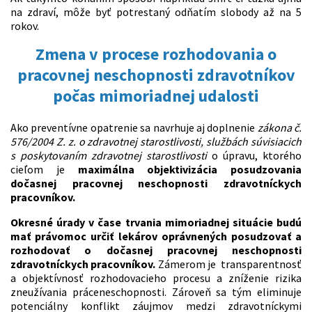
na zdraví, môže byť potrestaný odňatím slobody až na 5
rokov.
Zmena v procese rozhodovania o
pracovnej neschopnosti zdravotníkov
počas mimoriadnej udalosti
Ako preventívne opatrenie sa navrhuje aj doplnenie
zákona č.
576/2004 Z. z. o zdravotnej starostlivosti, službách súvisiacich
s poskytovaním zdravotnej starostlivosti
o úpravu, ktorého
cieľom je
maximálna objektivizácia posudzovania
dočasnej pracovnej neschopnosti zdravotníckych
pracovníkov.
Okresné úrady v čase trvania mimoriadnej situácie budú
mať právomoc určiť lekárov oprávnených posudzovať a
rozhodovať o dočasnej pracovnej neschopnosti
zdravotníckych pracovníkov.
Zámerom je transparentnosť
a objektívnosť rozhodovacieho procesu a zníženie rizika
zneužívania práceneschopnosti. Zároveň sa tým eliminuje
potenciálny konflikt záujmov medzi zdravotníckymi