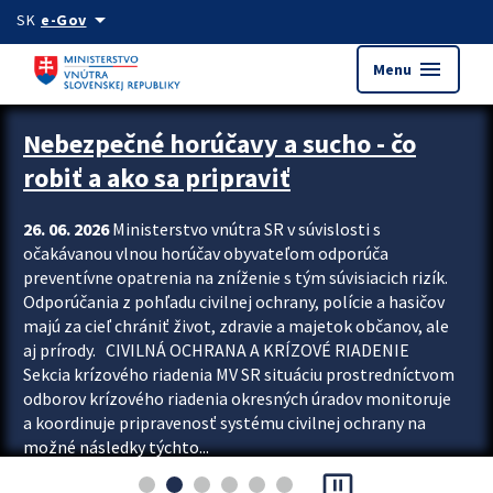
Preskocit na hlavný obsah
arrow_drop_down
SK
e-Gov
menu
Menu
Zastavit automatický posun upútavok
Nebezpečné horúčavy a sucho - čo
robiť a ako sa pripraviť
26. 06. 2026
Ministerstvo vnútra SR v súvislosti s
očakávanou vlnou horúčav obyvateľom odporúča
preventívne opatrenia na zníženie s tým súvisiacich rizík.
Odporúčania z pohľadu civilnej ochrany, polície a hasičov
majú za cieľ chrániť život, zdravie a majetok občanov, ale
aj prírody. CIVILNÁ OCHRANA A KRÍZOVÉ RIADENIE
Sekcia krízového riadenia MV SR situáciu prostredníctvom
odborov krízového riadenia okresných úradov monitoruje
a koordinuje pripravenosť systému civilnej ochrany na
možné následky týchto...
pause_presentation
Viac