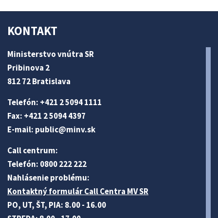
KONTAKT
Ministerstvo vnútra SR
Pribinova 2
812 72 Bratislava
Telefón: +421 2 5094 1111
Fax: +421 2 5094 4397
E-mail:
public@minv
.sk
Call centrum:
Telefón: 0800 222 222
Nahlásenie problému:
Kontaktný formulár Call Centra MV SR
PO, UT, ŠT, PIA: 8.00 - 16.00