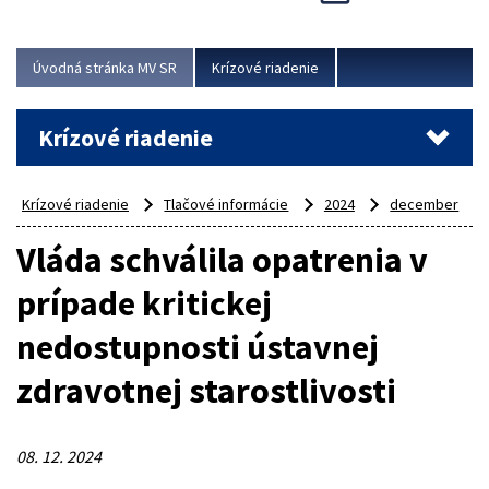
Úvodná stránka MV SR
Krízové riadenie
Krízové riadenie
Krízové riadenie
Tlačové informácie
2024
december
Vláda schválila opatrenia v
prípade kritickej
nedostupnosti ústavnej
zdravotnej starostlivosti
08. 12. 2024