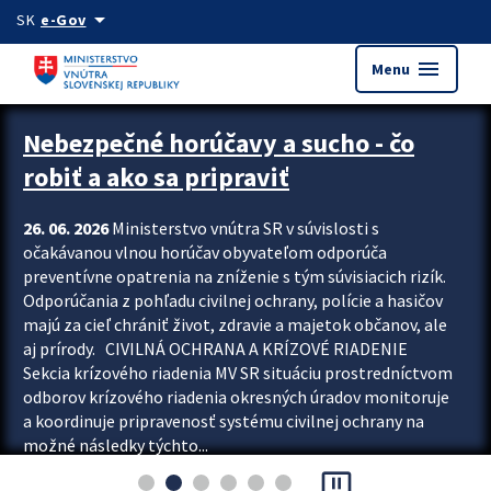
Preskocit na hlavný obsah
arrow_drop_down
SK
e-Gov
menu
Menu
Zastavit automatický posun upútavok
Nebezpečné horúčavy a sucho - čo
robiť a ako sa pripraviť
26. 06. 2026
Ministerstvo vnútra SR v súvislosti s
očakávanou vlnou horúčav obyvateľom odporúča
preventívne opatrenia na zníženie s tým súvisiacich rizík.
Odporúčania z pohľadu civilnej ochrany, polície a hasičov
majú za cieľ chrániť život, zdravie a majetok občanov, ale
aj prírody. CIVILNÁ OCHRANA A KRÍZOVÉ RIADENIE
Sekcia krízového riadenia MV SR situáciu prostredníctvom
odborov krízového riadenia okresných úradov monitoruje
a koordinuje pripravenosť systému civilnej ochrany na
možné následky týchto...
pause_presentation
Viac