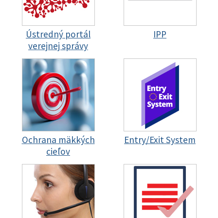
Ústredný portál
IPP
verejnej správy
Ochrana mäkkých
Entry/Exit System
cieľov