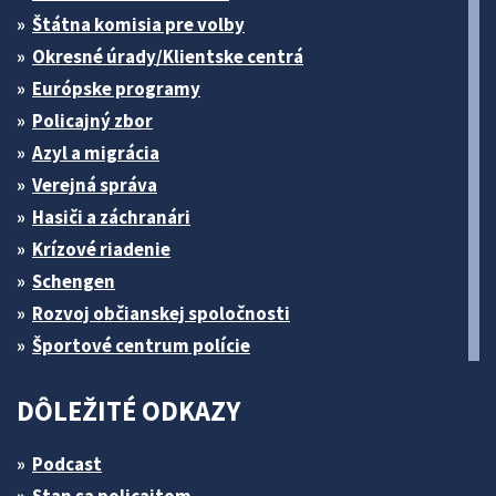
Štátna komisia pre volby
Okresné úrady/Klientske centrá
Európske programy
Policajný zbor
Azyl a migrácia
Verejná správa
Hasiči a záchranári
Krízové riadenie
Schengen
Rozvoj občianskej spoločnosti
Športové centrum polície
DÔLEŽITÉ ODKAZY
Podcast