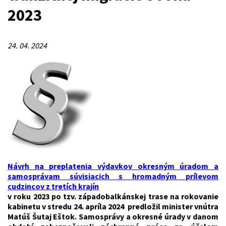
2023
24. 04. 2024
Návrh na preplatenia výdavkov okresným úradom a
samosprávam súvisiacich s hromadným prílevom
cudzincov z tretích krajín
v roku 2023 po tzv. západobalkánskej trase na rokovanie
kabinetu v stredu 24. apríla 2024 predložil minister vnútra
Matúš Šutaj Eštok. Samosprávy a okresné úrady v danom