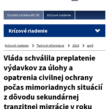
Úvodná stránka MV SR
Krízové riadenie
Krízové riadenie
Krízové riadenie
Tlačové informácie
2024
apríl
Vláda schválila preplatenie
výdavkov za úlohy a
opatrenia civilnej ochrany
počas mimoriadnych situácií
z dôvodu sekundárnej
tranzitnej migrácie v roku