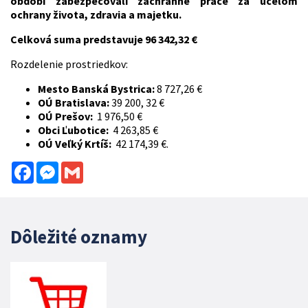
období zabezpečovali záchranné práce za účelom
ochrany života, zdravia a majetku.
Celková suma predstavuje 96 342,32 €
Rozdelenie prostriedkov:
Mesto Banská Bystrica:
8 727,26 €
OÚ Bratislava:
39 200, 32 €
OÚ Prešov:
1 976,50 €
Obci Ľubotice:
4 263,85 €
OÚ Veľký Krtíš:
42 174,39 €.
Facebook
Messenger
Gmail
Dôležité oznamy