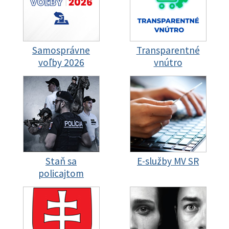
Samosprávne
Transparentné
voľby 2026
vnútro
Staň sa
E-služby MV SR
policajtom