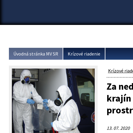
Úvodná stránka MV SR
Krízové riadenie
Krízové riad
Za ned
krajín
prost
13. 07. 2020