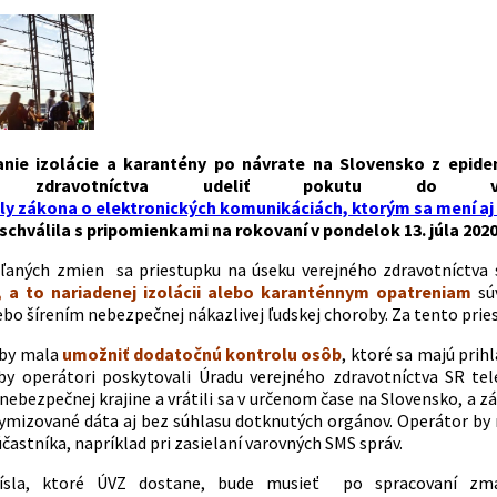
nie izolácie a karantény po návrate na Slovensko z epidem
ého zdravotníctva udeliť pokutu 
ly zákona o elektronických komunikáciách, ktorým sa mení aj 
schválila s pripomienkami na rokovaní v pondelok 13. júla 202
ľaných zmien sa priestupku na úseku verejného zdravotníctva 
 a to nariadenej izolácii alebo karanténnym opatreniam
sú
bo šírením nebezpečnej nákazlivej ľudskej choroby. Za tento prie
 by mala
umožniť dodatočnú kontrolu osôb
, ktoré sa majú prih
by operátori poskytovali Úradu verejného zdravotníctva SR tel
nebezpečnej krajine a vrátili sa v určenom čase na Slovensko, a z
mizované dáta aj bez súhlasu dotknutých orgánov. Operátor by 
častníka, napríklad pri zasielaní varovných SMS správ.
čísla, ktoré ÚVZ dostane, bude musieť po spracovaní zm