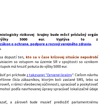
iologicky rizikovej krajiny bude môcť príslušný orgán
do výšky 5000 eur. Vyplýva to z
zákon o ochrane, podpore a rozvoji verejného zdravia
.
0.
sa dopustí ten,
kto sa v čase krízovej situácie nepodrobí
visiacim so vstupom na územie SR v spojitosti so vznikom
stupok má hroziť pokuta do výšky 5000 eur.
lásiť pri príchode
z takzvanej "červenej krajiny
". Cieľom návrhu
efónne čísla zákazníkov, ktorým boli zaslané SMS, lebo sa
ároveň, v rámci všeobecnej súčinnosti, spracúvať a poskytovať
mohol podľa navrhovanej úpravy spracúvať lokalizačné údaje
azať, a zároveň bude musieť predložiť parlamentnému