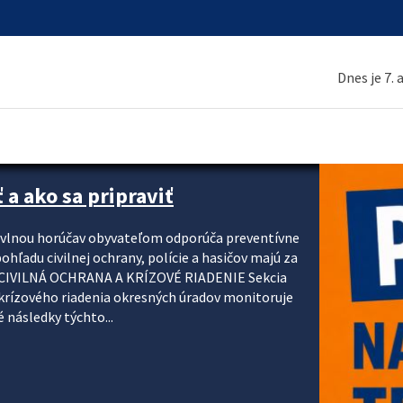
Dnes je 7.
 a ako sa pripraviť
u vlnou horúčav obyvateľom odporúča preventívne
ohľadu civilnej ochrany, polície a hasičov majú za
ody. CIVILNÁ OCHRANA A KRÍZOVÉ RIADENIE Sekcia
krízového riadenia okresných úradov monitoruje
 následky týchto...