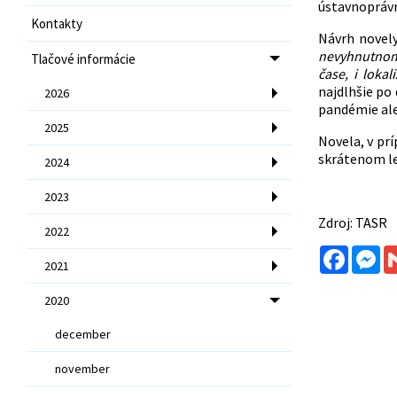
ústavnoprávn
Kontakty
Návrh novely
nevyhnutnom 
Tlačové informácie
čase, i loka
najdlhšie po
2026
pandémie ale
2025
Novela, v pr
skrátenom le
2024
2023
Zdroj: TASR
2022
Facebo
Me
2021
2020
december
november