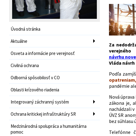
Úvodná stránka
Aktuálne
Za nedodrža
verejn
Osveta a informácie pre verejnosť
návrhu nove
Vláda návrh 
Civilná ochrana
Podľa zamýš
Odborná spôsobilosť v CO
opatreniam,
pandémie ale
Oblasti krízového riadenia
Nová úprava
Integrovaný záchranný systém
zákona je, a
nachádzali v 
Ochrana kritickej infraštruktúry SR
ÚVZ SR anony
bez súhlasu ú
Medzinárodná spolupráca a humanitárna
pomoc
Telefónne 