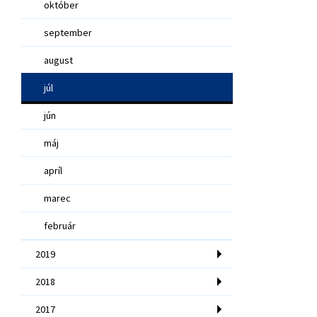
október
september
august
júl
jún
máj
apríl
marec
február
2019
2018
2017