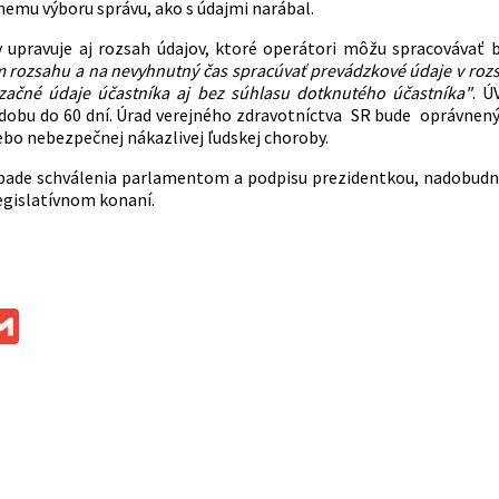
emu výboru správu, ako s údajmi narábal.
 upravuje aj rozsah údajov, ktoré operátori môžu spracovávať 
rozsahu a na nevyhnutný čas spracúvať prevádzkové údaje v rozsa
lizačné údaje účastníka aj bez súhlasu dotknutého účastníka"
. Ú
 dobu do 60 dní. Úrad verejného zdravotníctva SR bude oprávnený t
bo nebezpečnej nákazlivej ľudskej choroby.
ípade schválenia parlamentom a podpisu prezidentkou, nadobudne
gislatívnom konaní.
ok
ssenger
Gmail