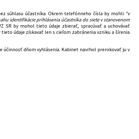
bez súhlasu účastníka. Okrem telefónneho čísla by mohli
"v
hu identifikácie prihlásenia účastníka do siete v stanovenom
VZ SR by mohol tieto údaje zbierať, spracúvať a uchovávať
ieto údaje získavať len s cieľom zabránenia vzniku a šírenia
 účinnosť dňom vyhlásenia. Kabinet navrhol prerokovať ju v