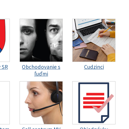
y SR
Obchodovanie s
Cudzinci
ľuďmi