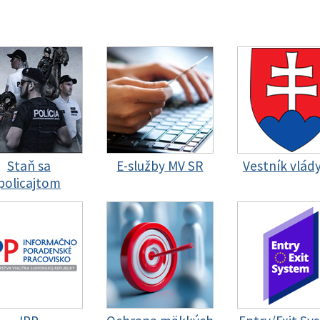
Staň sa
E-služby MV SR
Vestník vlád
policajtom