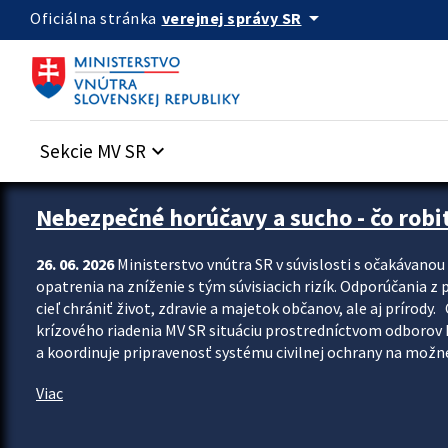
Preskocit na hlavný obsah
arrow_drop_down
verejnej správy SR
Oficiálna stránka
Sekcie MV SR
keyboard_arrow_down
Zastavit automatický posun upútavok
Nebezpečné horúčavy a sucho - čo robiť
26. 06. 2026
Ministerstvo vnútra SR v súvislosti s očakávano
opatrenia na zníženie s tým súvisiacich rizík. Odporúčania z p
cieľ chrániť život, zdravie a majetok občanov, ale aj prír
krízového riadenia MV SR situáciu prostredníctvom odborov 
a koordinuje pripravenosť systému civilnej ochrany na možné
Viac