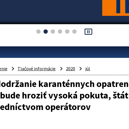
pause_presentation
enie
Tlačové informácie
2020
júl
održanie karanténnych opatrení
 bude hroziť vysoká pokuta, štá
redníctvom operátorov