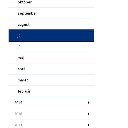
október
september
august
júl
jún
máj
apríl
marec
február
2019
2018
2017