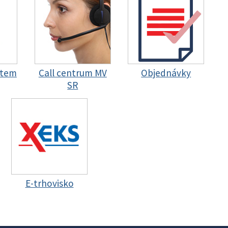
stem
Call centrum MV
Objednávky
SR
E-trhovisko