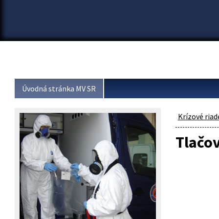
Úvodná stránka MV SR
Krízové riad
Tlačo