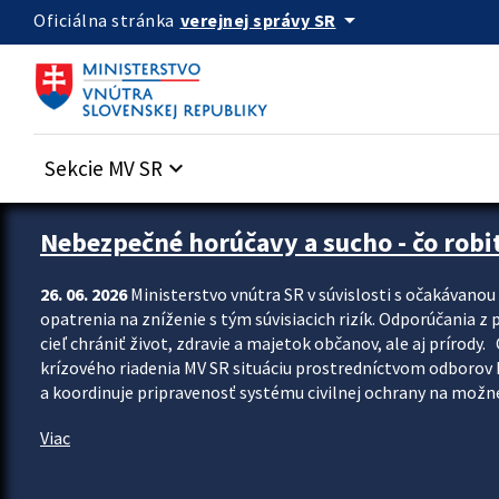
Preskocit na hlavný obsah
arrow_drop_down
verejnej správy SR
Oficiálna stránka
Sekcie MV SR
keyboard_arrow_down
Zastavit automatický posun upútavok
Nebezpečné horúčavy a sucho - čo robiť
26. 06. 2026
Ministerstvo vnútra SR v súvislosti s očakávano
opatrenia na zníženie s tým súvisiacich rizík. Odporúčania z p
cieľ chrániť život, zdravie a majetok občanov, ale aj prír
krízového riadenia MV SR situáciu prostredníctvom odborov 
a koordinuje pripravenosť systému civilnej ochrany na možné
Viac