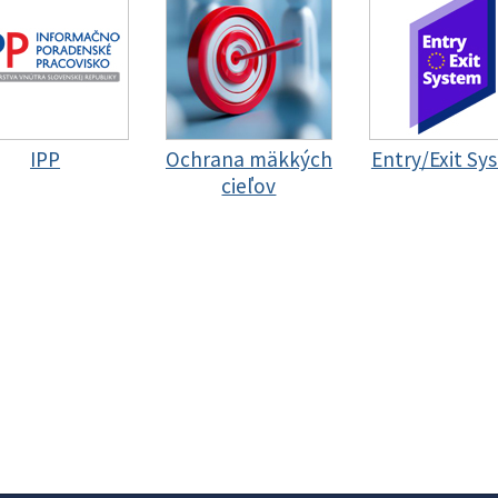
IPP
Ochrana mäkkých
Entry/Exit Sy
cieľov