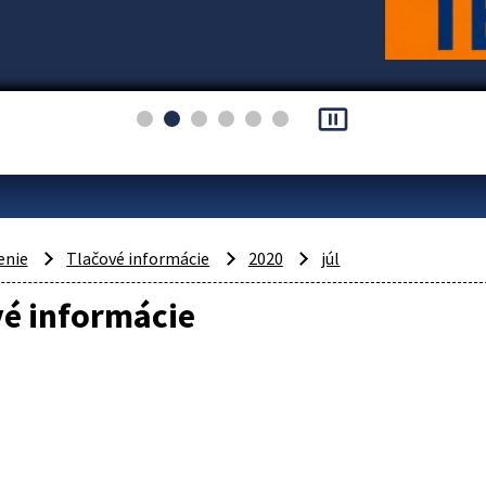
pause_presentation
enie
Tlačové informácie
2020
júl
vé informácie