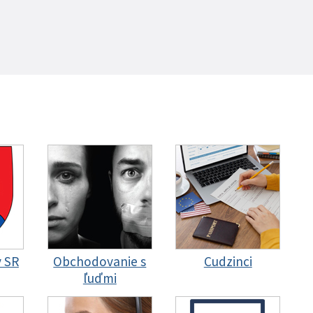
y SR
Obchodovanie s
Cudzinci
ľuďmi