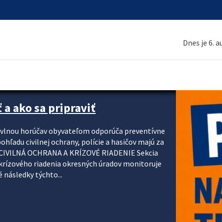
Dnes je 6. 
 a ako sa pripraviť
u vlnou horúčav obyvateľom odporúča preventívne
ohľadu civilnej ochrany, polície a hasičov majú za
ody. CIVILNÁ OCHRANA A KRÍZOVÉ RIADENIE Sekcia
krízového riadenia okresných úradov monitoruje
 následky týchto...