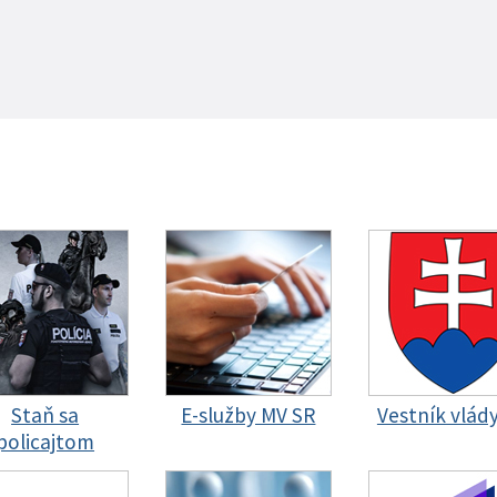
Staň sa
E-služby MV SR
Vestník vlád
policajtom