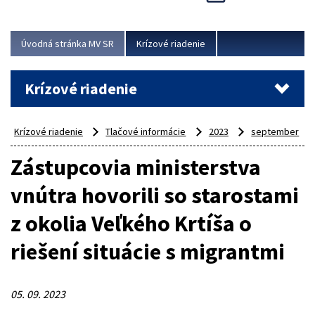
Úvodná stránka MV SR
Krízové riadenie
Krízové riadenie
Krízové riadenie
Tlačové informácie
2023
september
Zástupcovia ministerstva
vnútra hovorili so starostami
z okolia Veľkého Krtíša o
riešení situácie s migrantmi
05. 09. 2023