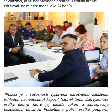
sa cudzinci, ktorí neoprávnene prekročili štátnu hranicu,
zdržiavali na mieste menej ako 24 hodín.
"Polícia je v súčasnosti vystavená náročnému zaťaženiu
vzhľadom na nedostatok kapacít. Napriek tomu však vykonáva
všetky úkony, ktoré jej ukladá zákon a zabezpečuje
bezpečnosť občanov. Poskytujme polícii všetku podporu,