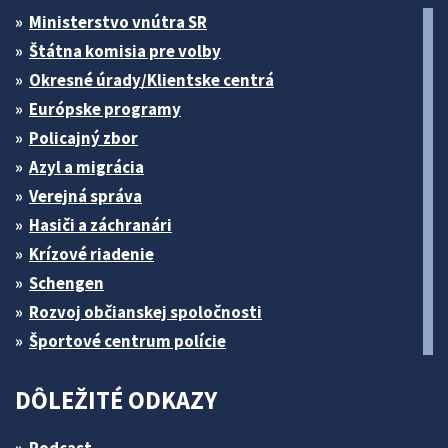
Ministerstvo vnútra SR
Štátna komisia pre volby
Okresné úrady/Klientske centrá
Európske programy
Policajný zbor
Azyl a migrácia
Verejná správa
Hasiči a záchranári
Krízové riadenie
Schengen
Rozvoj občianskej spoločnosti
Športové centrum polície
DÔLEŽITÉ ODKAZY
Podcast