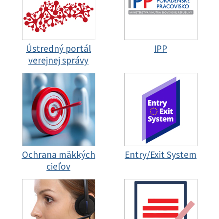
Ústredný portál
IPP
verejnej správy
Ochrana mäkkých
Entry/Exit System
cieľov