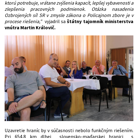
ktorú potrebuje, vrátane zvýšenia kapacít, lepšej vybavenosti a
zlepšenia pracovných podmienok. Otázka nasadenia
Ozbrojených
síl SR v zmysle zákona o Policajnom zbore je v
procese riešenia,”
vyjadril sa
štátny tajomník ministerstva
vnútra Martin Královič.
Uzavretie hraníc by v súčasnosti nebolo funkčným riešením.
Pri 654,8 km dlhej slovensko-maďarskej hranici s