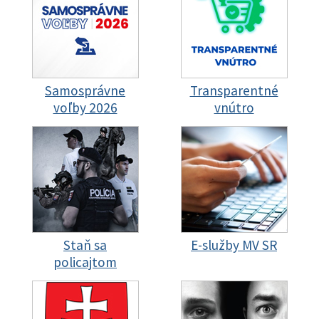
Samosprávne
Transparentné
voľby 2026
vnútro
Staň sa
E-služby MV SR
policajtom