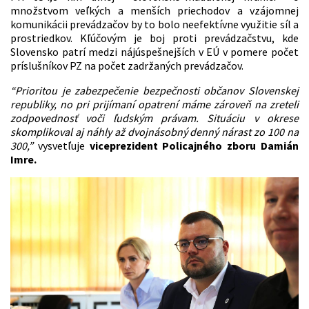
množstvom veľkých a menších priechodov a vzájomnej
komunikácii prevádzačov by to bolo neefektívne využitie síl a
prostriedkov. Kľúčovým je boj proti prevádzačstvu, kde
Slovensko patrí medzi nájúspešnejších v EÚ v pomere počet
príslušníkov PZ na počet zadržaných prevádzačov.
“Prioritou je zabezpečenie bezpečnosti občanov Slovenskej
republiky, no pri prijímaní opatrení máme zároveň na zreteli
zodpovednosť voči ľudským právam. Situáciu v okrese
skomplikoval aj náhly až dvojnásobný denný nárast zo 100 na
300,”
vysvetľuje
viceprezident Policajného zboru
Damián
Imre.