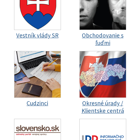
Vestník vlády SR
Obchodovanie s
ľuďmi
Cudzinci
Okresné úrady /
Klientske centrá