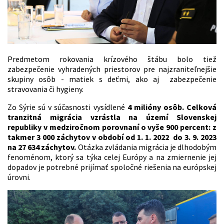
Predmetom rokovania krízového štábu bolo tiež
zabezpečenie vyhradených priestorov pre najzraniteľnejšie
skupiny osôb - matiek s deťmi, ako aj zabezpečenie
stravovania či hygieny.
Zo Sýrie sú v súčasnosti vysídlené
4 milióny osôb. Celková
tranzitná migrácia vzrástla na území Slovenskej
republiky v medziročnom porovnaní o vyše 900 percent: z
takmer 3 000 záchytov v období od 1. 1. 2022
do 3. 9. 2023
na 27 634 záchytov.
Otázka zvládania migrácia je dlhodobým
fenoménom, ktorý sa týka celej Európy a na zmiernenie jej
dopadov je potrebné prijímať spoločné riešenia na európskej
úrovni.