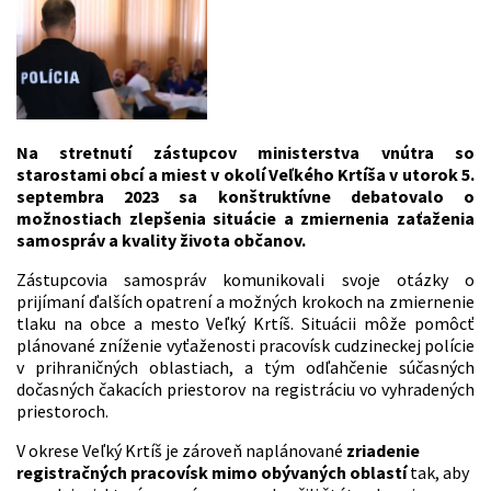
Na stretnutí zástupcov ministerstva vnútra so
starostami obcí a miest v okolí Veľkého Krtíša v utorok 5.
septembra 2023 sa konštruktívne debatovalo o
možnostiach zlepšenia situácie a zmiernenia zaťaženia
samospráv a kvality života občanov.
Zástupcovia samospráv komunikovali svoje otázky o
prijímaní ďalších opatrení a možných krokoch na zmiernenie
tlaku
na obce a mesto Veľký Krtíš. Situácii môže pomôcť
plánované zníženie vyťaženosti pracovísk cudzineckej polície
v prihraničných oblastiach, a tým odľahčenie súčasných
dočasných čakacích priestorov na registráciu vo vyhradených
priestoroch.
V okrese Veľký Krtíš je zároveň naplánované
zriadenie
registračných pracovísk mimo obývaných oblastí
tak, aby