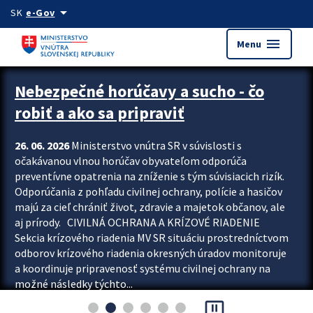
Preskocit na hlavný obsah
arrow_drop_down
SK
e-Gov
menu
Menu
Zastavit automatický posun upútavok
Nebezpečné horúčavy a sucho - čo
robiť a ako sa pripraviť
26. 06. 2026
Ministerstvo vnútra SR v súvislosti s
očakávanou vlnou horúčav obyvateľom odporúča
preventívne opatrenia na zníženie s tým súvisiacich rizík.
Odporúčania z pohľadu civilnej ochrany, polície a hasičov
majú za cieľ chrániť život, zdravie a majetok občanov, ale
aj prírody. CIVILNÁ OCHRANA A KRÍZOVÉ RIADENIE
Sekcia krízového riadenia MV SR situáciu prostredníctvom
odborov krízového riadenia okresných úradov monitoruje
a koordinuje pripravenosť systému civilnej ochrany na
možné následky týchto...
pause_presentation
Viac