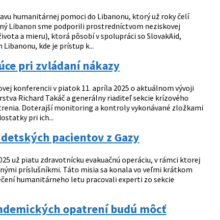
ravu humanitárnej pomoci do Libanonu, ktorý už roky čelí
ý Libanon sme podporili prostredníctvom neziskovej
ivota a mieru), ktorá pôsobí v spolupráci so SlovakAid,
Libanonu, kde je prístup k...
júce pri zvládaní nákazy
ej konferencii v piatok 11. apríla 2025 o aktuálnom vývoji
stva Richard Takáč a generálny riaditeľ sekcie krízového
atrenia. Doterajší monitoring a kontroly vykonávané zložkami
statky pri ich...
 detských pacientov z Gazy
2025 už piatu zdravotnícku evakuačnú operáciu, v rámci ktorej
innými príslušníkmi. Táto misia sa konala vo veľmi krátkom
pečení humanitárneho letu pracovali experti zo sekcie
andemických opatrení budú môcť