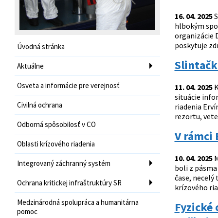
16. 04. 2025
S
hlbokým spo
organizácie D
poskytuje zdr
Úvodná stránka
Slintačk
Aktuálne
Osveta a informácie pre verejnosť
11. 04. 2025
K
situácie inf
Civilná ochrana
riadenia Erv
rezortu, vete
Odborná spôsobilosť v CO
V rámci 
Oblasti krízového riadenia
10. 04. 2025
M
Integrovaný záchranný systém
boli z pásma 
čase, necelý 
Ochrana kritickej infraštruktúry SR
krízového ria
Medzinárodná spolupráca a humanitárna
Fyzické
pomoc