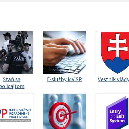
Staň sa
E-služby MV SR
Vestník vlád
policajtom