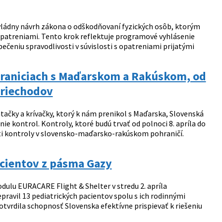
a vládny návrh zákona o odškodňovaní fyzických osôb, ktorým
opatreniami. Tento krok reflektuje programové vyhlásenie
ečeniu spravodlivosti v súvislosti s opatreniami prijatými
 hraniciach s Maďarskom a Rakúskom, od
priechodov
tačky a krívačky, ktorý k nám prenikol s Maďarska, Slovenská
e kontrol. Kontroly, ktoré budú trvať od polnoci 8. apríla do
sti kontroly v slovensko-maďarsko-rakúskom pohraničí.
acientov z pásma Gazy
dulu EURACARE Flight & Shelter v stredu 2. apríla
ravil 13 pediatrických pacientov spolu s ich rodinnými
otvrdila schopnosť Slovenska efektívne prispievať k riešeniu