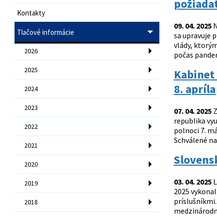
požiada
Kontakty
09. 04. 2025
N
Tlačové informácie
sa upravuje 
vlády, ktorým
2026
počas pandem
2025
Kabinet
8. apríl
2024
2023
07. 04. 2025
Z
republika vy
2022
polnoci 7. m
Schválené na
2021
Slovensk
2020
03. 04. 2025
L
2019
2025 vykonal
príslušníkmi.
2018
medzinárodnýc