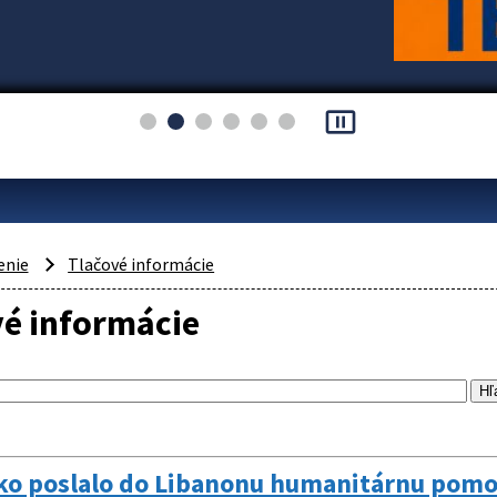
pause_presentation
enie
Tlačové informácie
vé informácie
ko poslalo do Libanonu humanitárnu pomo