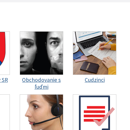
y SR
Obchodovanie s
Cudzinci
ľuďmi