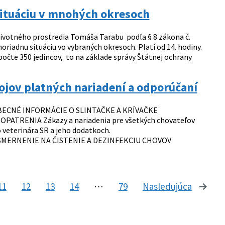
situáciu v mnohých okresoch
 životného prostredia Tomáša Tarabu podľa § 8 zákona č.
oriadnu situáciu vo vybraných okresoch. Platí od 14. hodiny.
očte 350 jedincov, to na základe správy Štátnej ochrany
ojov platných nariadení a odporúčaní
ŠEOBECNÉ INFORMÁCIE O SLINTAČKE A KRÍVAČKE
 OPATRENIA Zákazy a nariadenia pre všetkých chovateľov
veterinára SR a jeho dodatkoch.
/ USMERNENIE NA ČISTENIE A DEZINFEKCIU CHOVOV
11
12
13
14
⋯
79
Nasledujúca
stránk