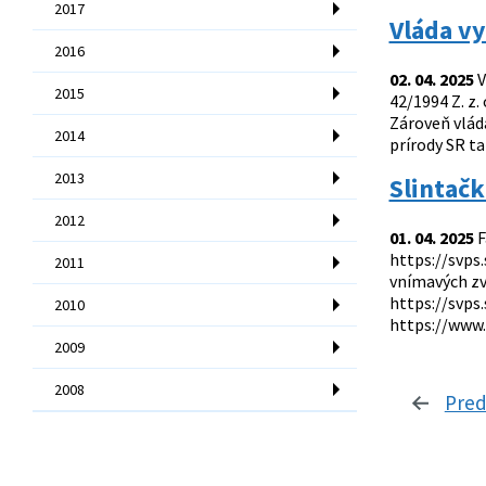
2017
Vláda v
2016
02. 04. 2025
V
2015
42/1994 Z. z.
Zároveň vlád
2014
prírody SR ta
2013
Slintačk
2012
01. 04. 2025
F
https://svps
2011
vnímavých zv
https://svp
2010
https://www.
2009
2008
Pred