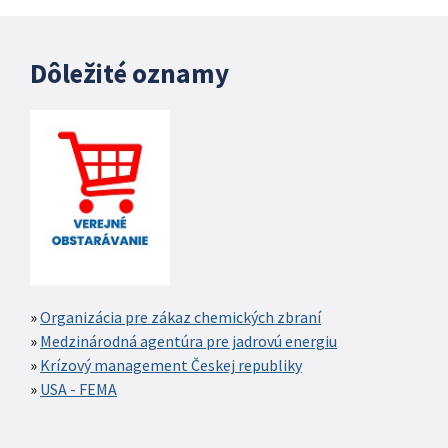
Dôležité oznamy
Organizácia pre zákaz chemických zbraní
Medzinárodná agentúra pre jadrovú energiu
Krízový management Českej republiky
USA - FEMA