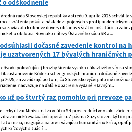
ť o odškodnenie
árodná rada Slovenskej republiky v stredu 9. apríla 2025 schválil
proces vrátenia pokút a nákladov spojených s protipandemickými 
 sa zaviazala k obnove dôvery občanov v štátne inštitúcie a zabezp
ického obdobia. Rovnako nálezy Ústavného súdu SR a ...
 odsúhlasil dočasné zavedenie kontrol na
a je uzatvorených 17 bývalých hraničných 
 dôvodu pokračujúcej hrozby šírenia vysoko nákazlivého vírusu slin
užila ustanovenie Kódexu schengenských hraníc na dočasné zavedeni
ája 2025, sa zavádzajú po tom, čo Slovensko vyčerpalo iné možno
riadenie nadväzuje na ďalšie opatrenia vydané Hlavným...
o už po štvrtý raz pomohlo pri prevoze p
etecký útvar Ministerstva vnútra SR prostredníctvom aktivácie mo
 zdravotníckú evakuačnú operáciu. Z pásma Gazy slovenský tím prep
 Táto misia, reagujúca na pretrvávajúcu humanitárnu krízu, opäť p
h krízových situácií. ...