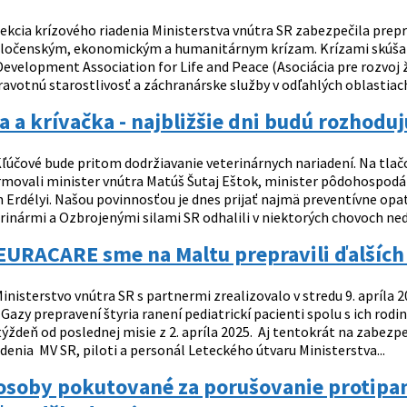
ekcia krízového riadenia Ministerstva vnútra SR zabezpečila prep
ločenským, ekonomickým a humanitárnym krízam. Krízami skúšan
evelopment Association for Life and Peace (Asociácia pre rozvoj ž
avotnú starostlivosť a záchranárske služby v odľahlých oblastiach 
a a krívačka - najbližšie dni budú rozhodu
ľúčové bude pritom dodržiavanie veterinárnych nariadení. Na tlačov
ormovali minister vnútra Matúš Šutaj Eštok, minister pôdohospodár
ín Erdélyi. Našou povinnosťou je dnes prijať najmä preventívne op
rinármi a Ozbrojenými silami SR odhalili v niektorých chovoch nedo
EURACARE sme na Maltu prepravili ďalších
inisterstvo vnútra SR s partnermi zrealizovalo v stredu 9. apríla 
Gazy prepravení štyria ranení pediatrickí pacienti spolu s ich rod
týždeň od poslednej misie z 2. apríla 2025. Aj tentokrát na zabez
denia MV SR, piloti a personál Leteckého útvaru Ministerstva...
 osoby pokutované za porušovanie protip