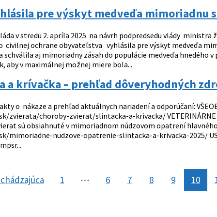
yhlásila pre výskyt medveďa mimoriadnu 
láda v stredu 2. apríla 2025 na návrh podpredsedu vlády ministra
 o civilnej ochrane obyvateľstva vyhlásila pre výskyt medveďa mim
a schválila aj mimoriadny zásah do populácie medveďa hnedého v p
k, aby v maximálnej možnej miere bola...
a a krívačka – prehľad dôveryhodných zdr
akty o nákaze a prehľad aktuálnych nariadení a odporúčaní: V
.sk/zvierata/choroby-zvierat/slintacka-a-krivacka/ VETERINÁRNE
ierat sú obsiahnuté v mimoriadnom núdzovom opatrení hlavného 
s.sk/mimoriadne-nudzove-opatrenie-slintacka-a-krivacka-2025
mpsr...
chádzajúca
stránka
1
⋯
6
7
8
9
10