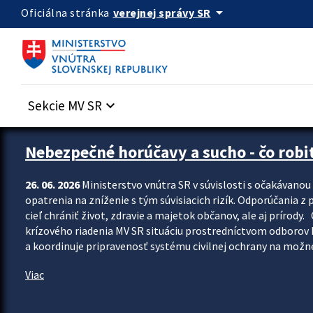
Preskocit na hlavný obsah
arrow_drop_down
verejnej správy SR
Oficiálna stránka
Sekcie MV SR
keyboard_arrow_down
Zastavit automatický posun upútavok
Nebezpečné horúčavy a sucho - čo robiť
26. 06. 2026
Ministerstvo vnútra SR v súvislosti s očakávano
opatrenia na zníženie s tým súvisiacich rizík. Odporúčania z p
cieľ chrániť život, zdravie a majetok občanov, ale aj prír
krízového riadenia MV SR situáciu prostredníctvom odborov 
a koordinuje pripravenosť systému civilnej ochrany na možné
Viac