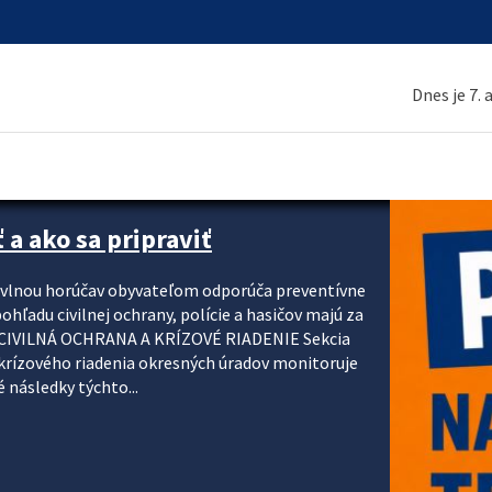
Dnes je 7.
 a ako sa pripraviť
u vlnou horúčav obyvateľom odporúča preventívne
ohľadu civilnej ochrany, polície a hasičov majú za
ody. CIVILNÁ OCHRANA A KRÍZOVÉ RIADENIE Sekcia
krízového riadenia okresných úradov monitoruje
 následky týchto...