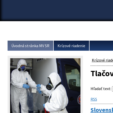
Úvodná stránka MV SR
Krízové riadenie
Krízové riad
Tlačo
Hľadať text
:
RSS
Slovens