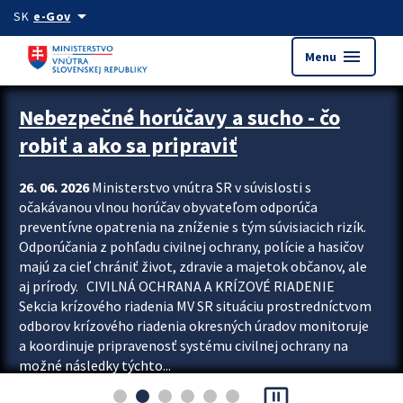
Preskocit na hlavný obsah
arrow_drop_down
SK
e-Gov
menu
Menu
Zastavit automatický posun upútavok
Nebezpečné horúčavy a sucho - čo
robiť a ako sa pripraviť
26. 06. 2026
Ministerstvo vnútra SR v súvislosti s
očakávanou vlnou horúčav obyvateľom odporúča
preventívne opatrenia na zníženie s tým súvisiacich rizík.
Odporúčania z pohľadu civilnej ochrany, polície a hasičov
majú za cieľ chrániť život, zdravie a majetok občanov, ale
aj prírody. CIVILNÁ OCHRANA A KRÍZOVÉ RIADENIE
Sekcia krízového riadenia MV SR situáciu prostredníctvom
odborov krízového riadenia okresných úradov monitoruje
a koordinuje pripravenosť systému civilnej ochrany na
možné následky týchto...
pause_presentation
Viac