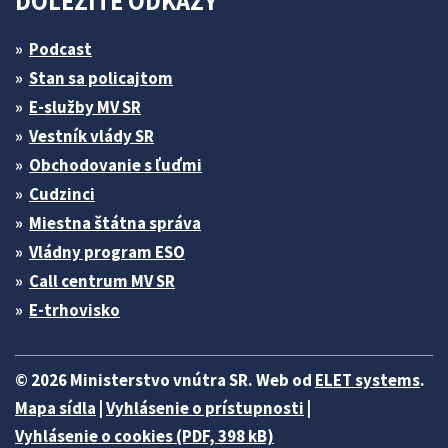
DÔLEŽITÉ ODKAZY
Podcast
Stan sa policajtom
E-služby MV SR
Vestník vlády SR
Obchodovanie s ľuďmi
Cudzinci
Miestna štátna správa
Vládny program ESO
Call centrum MV SR
E-trhovisko
© 2026 Ministerstvo vnútra SR. Web od
ELET systems
.
Mapa sídla
|
Vyhlásenie o prístupnosti
|
Vyhlásenie o cookies (PDF, 398 kB)