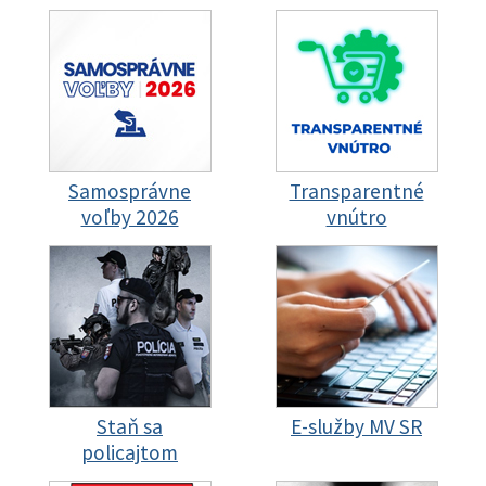
Samosprávne
Transparentné
voľby 2026
vnútro
Staň sa
E-služby MV SR
policajtom