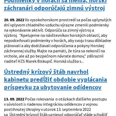
Podmienky v horách sa menia, horskí
záchranári odporúčajú zimnú výstroj
20. 09. 2022
Vo vysokohorskom prostredí sa počas uplynulých
dní vplyvom chladného vzduchu výrazne zmenili podmienky
na vykonávanie aktivít. Odporúča sa zimný výstroj a
výzbroj. "Apelujeme na návštevníkov horských oblastí, aby
nepodceňovali podmienky v horách, aby svoju trasu dôkladne
plánovali a aby dodržiavali odporúčania a pokyny Horskej
záchrannej služby. Majte na pamäti, že túra sa nekončí na
vrchole, ale až po bezpečnom návrate domov," zdôraznil
riaditeľ HZS Marek Biskupič. Horská služba s...
Ústredný krízový štáb navrhol
kabinetu predĺžiť obdobie vyplácania
príspevku za ubytovanie odídencov
13. 09. 2022
Počas rokovania o otázkach ďalšieho postupu
v súvislosti s riadenou integráciou odídencov z vojnou
postihnutej Ukrajiny v utorok 13. septembra 2022
sa Ústredný krízový štáb uzniesol odporúčať vláde schváliť