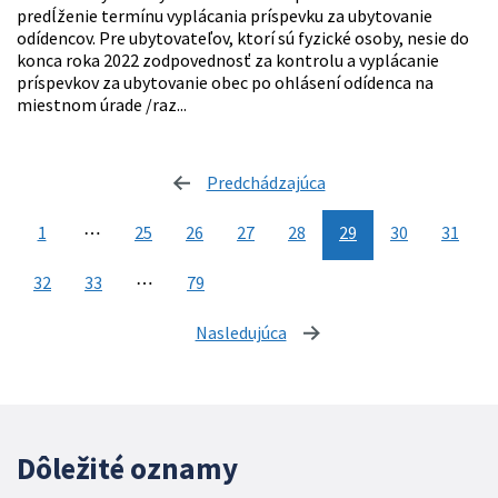
predĺženie termínu vyplácania príspevku za ubytovanie
odídencov. Pre ubytovateľov, ktorí sú fyzické osoby, nesie do
konca roka 2022 zodpovednosť za kontrolu a vyplácanie
príspevkov za ubytovanie obec po ohlásení odídenca na
miestnom úrade /raz...
Predchádzajúca
stránka
1
⋯
25
26
27
28
29
30
31
32
33
⋯
79
Nasledujúca
stránka
Dôležité oznamy