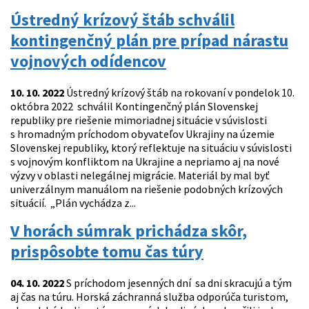
Ústredný krízový štáb schválil
kontingenčný plán pre prípad nárastu
vojnových odídencov
10. 10. 2022
Ústredný krízový štáb na rokovaní v pondelok 10.
októbra 2022 schválil Kontingenčný plán Slovenskej
republiky pre riešenie mimoriadnej situácie v súvislosti
s hromadným príchodom obyvateľov Ukrajiny na územie
Slovenskej republiky, ktorý reflektuje na situáciu v súvislosti
s vojnovým konfliktom na Ukrajine a nepriamo aj na nové
výzvy v oblasti nelegálnej migrácie. Materiál by mal byť
univerzálnym manuálom na riešenie podobných krízových
situácií. „Plán vychádza z...
V horách súmrak prichádza skôr,
prispôsobte tomu čas túry
04. 10. 2022
S príchodom jesenných dní sa dni skracujú a tým
aj čas na túru. Horská záchranná služba odporúča turistom,