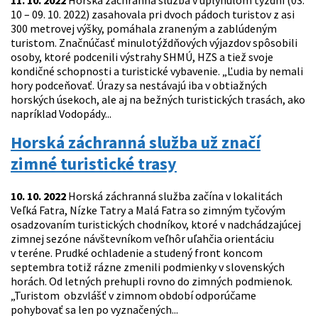
11. 10. 2022
Horská záchranná služba v uplynulom týždni (03.
10 – 09. 10. 2022) zasahovala pri dvoch pádoch turistov z asi
300 metrovej výšky, pomáhala zraneným a zablúdeným
turistom. Značnúčasť minulotýždňových výjazdov spôsobili
osoby, ktoré podcenili výstrahy SHMÚ, HZS a tiež svoje
kondičné schopnosti a turistické vybavenie. „Ľudia by nemali
hory podceňovať. Úrazy sa nestávajú iba v obtiažných
horských úsekoch, ale aj na bežných turistických trasách, ako
napríklad Vodopády...
Horská záchranná služba už značí
zimné turistické trasy
10. 10. 2022
Horská záchranná služba začína v lokalitách
Veľká Fatra, Nízke Tatry a Malá Fatra so zimným tyčovým
osadzovaním turistických chodníkov, ktoré v nadchádzajúcej
zimnej sezóne návštevníkom veľhôr uľahčia orientáciu
v teréne. Prudké ochladenie a studený front koncom
septembra totiž rázne zmenili podmienky v slovenských
horách. Od letných prehupli rovno do zimných podmienok.
„Turistom obzvlášť v zimnom období odporúčame
pohybovať sa len po vyznačených...