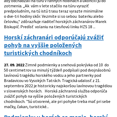
aby odchádzali na túru v ranných hodinách a ukončili ju do
zotmenia. „Ak vám v lete stačilo na túru vyraziť
predpoludním, na tú istú trasu teraz vyrazte minimálne
o dve-tri hodiny skôr. Vezmite si so sebou baterku alebo
čelovku,“ zdôrazňuje riaditeľ horských záchranárov Marek
Biskupič. Predísť volaniu na tiesňovú linku HZS 18 ...
Horskí záchranári odporúčajú zvážiť
pohyb na vyššie položených
turistických chodníkoch
27. 09. 2022
Zimné podmienky a snehová pokrývka od 10 do
50 centimetrov sa minulý týždeň podpísali pod dvojnásobnú
lavínovú tragédiu horského vodcu a jeho partnerky pod
Bradavicou vo Vysokých Tatrách. Tragická udalosť z 21.
septembra 2022 je historicky najskoršou lavínovou tragédiou
v slovenských horách. Horská záchranná služba odporúča
zvážiť pohyb na vyššie položených turistických
chodníkoch. "Sú otvorené, ale pri pohybe treba mať pri sebe
mačky, čakan, turistické...