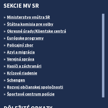
SEKCIE MV SR
Ministerstvo vnútra SR
Štátna komisia pre volby
Okresné úrady/Klientske centrá
Európske programy
Policajný zbor
Azyl a migrácia
Verejná správa
Hasiči a záchranári
Krízové riadenie
Schengen
Rozvoj občianskej spoločnosti
Športové centrum polície