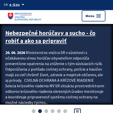
Preskocit na hlavný obsah
arrow_drop_down
SK
e-Gov
menu
Menu
Zastavit automatický posun upútavok
Nebezpečné horúčavy a sucho - čo
robiť a ako sa pripraviť
26. 06. 2026
Ministerstvo vnútra SR v súvislosti s
očakávanou vlnou horúčav obyvateľom odporúča
preventívne opatrenia na zníženie s tým súvisiacich rizík.
Odporúčania z pohľadu civilnej ochrany, polície a hasičov
majú za cieľ chrániť život, zdravie a majetok občanov, ale
aj prírody. CIVILNÁ OCHRANA A KRÍZOVÉ RIADENIE
Sekcia krízového riadenia MV SR situáciu prostredníctvom
odborov krízového riadenia okresných úradov monitoruje
a koordinuje pripravenosť systému civilnej ochrany na
možné následky týchto...
pause_presentation
Viac