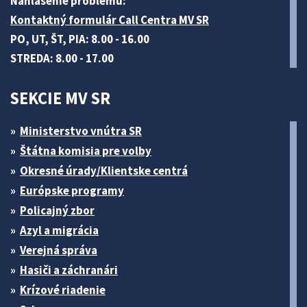
Nahlásenie problému:
Kontaktný formulár Call Centra MV SR
PO, UT, ŠT, PIA: 8.00 - 16.00
STREDA: 8.00 - 17.00
SEKCIE MV SR
Ministerstvo vnútra SR
Štátna komisia pre volby
Okresné úrady/Klientske centrá
Európske programy
Policajný zbor
Azyl a migrácia
Verejná správa
Hasiči a záchranári
Krízové riadenie