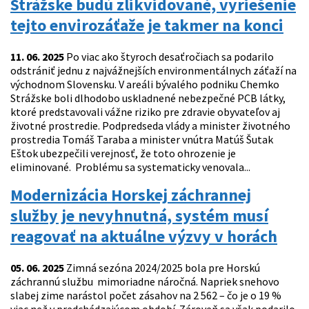
Strážske budú zlikvidované, vyriešenie
tejto envirozáťaže je takmer na konci
11. 06. 2025
Po viac ako štyroch desaťročiach sa podarilo
odstrániť jednu z najvážnejších environmentálnych záťaží na
východnom Slovensku. V areáli bývalého podniku Chemko
Strážske boli dlhodobo uskladnené nebezpečné PCB látky,
ktoré predstavovali vážne riziko pre zdravie obyvateľov aj
životné prostredie. Podpredseda vlády a minister životného
prostredia Tomáš Taraba a minister vnútra Matúš Šutak
Eštok ubezpečili verejnosť, že toto ohrozenie je
eliminované. Problému sa systematicky venovala...
Modernizácia Horskej záchrannej
služby je nevyhnutná, systém musí
reagovať na aktuálne výzvy v horách
05. 06. 2025
Zimná sezóna 2024/2025 bola pre Horskú
záchrannú službu mimoriadne náročná. Napriek snehovo
slabej zime narástol počet zásahov na 2 562 – čo je o 19 %