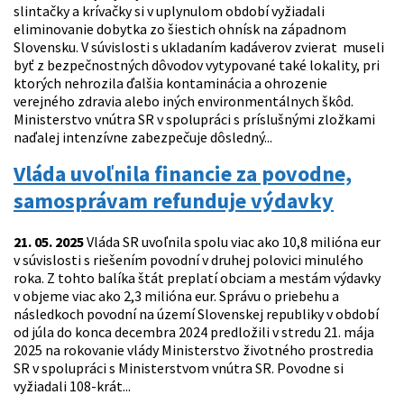
slintačky a krívačky si v uplynulom období vyžiadali
eliminovanie dobytka zo šiestich ohnísk na západnom
Slovensku. V súvislosti s ukladaním kadáverov zvierat museli
byť z bezpečnostných dôvodov vytypované také lokality, pri
ktorých nehrozila ďalšia kontaminácia a ohrozenie
verejného zdravia alebo iných environmentálnych škôd.
Ministerstvo vnútra SR v spolupráci s príslušnými zložkami
naďalej intenzívne zabezpečuje dôsledný...
Vláda uvoľnila financie za povodne,
samosprávam refunduje výdavky
21. 05. 2025
Vláda SR uvoľnila spolu viac ako 10,8 milióna eur
v súvislosti s riešením povodní v druhej polovici minulého
roka. Z tohto balíka štát preplatí obciam a mestám výdavky
v objeme viac ako 2,3 milióna eur. Správu o priebehu a
následkoch povodní na území Slovenskej republiky v období
od júla do konca decembra 2024 predložili v stredu 21. mája
2025 na rokovanie vlády Ministerstvo životného prostredia
SR v spolupráci s Ministerstvom vnútra SR. Povodne si
vyžiadali 108-krát...