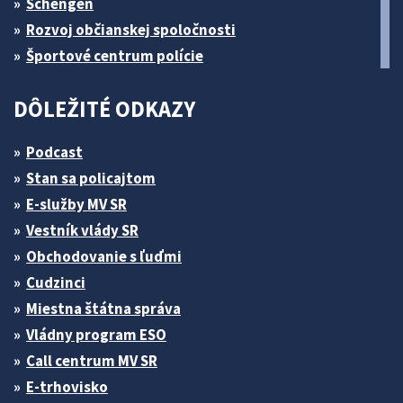
Schengen
Rozvoj občianskej spoločnosti
Športové centrum polície
DÔLEŽITÉ ODKAZY
Podcast
Stan sa policajtom
E-služby MV SR
Vestník vlády SR
Obchodovanie s ľuďmi
Cudzinci
Miestna štátna správa
Vládny program ESO
Call centrum MV SR
E-trhovisko