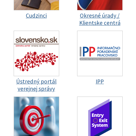
Cudzinci
Okresné úrady /
Klientske centrá
Ústredný portál
IPP
verejnej správy