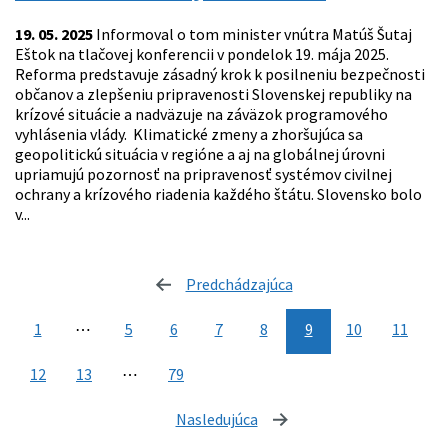
19. 05. 2025
Informoval o tom minister vnútra Matúš Šutaj
Eštok na tlačovej konferencii v pondelok 19. mája 2025.
Reforma predstavuje zásadný krok k posilneniu bezpečnosti
občanov a zlepšeniu pripravenosti Slovenskej republiky na
krízové situácie a nadväzuje na záväzok programového
vyhlásenia vlády. Klimatické zmeny a zhoršujúca sa
geopolitickú situácia v regióne a aj na globálnej úrovni
upriamujú pozornosť na pripravenosť systémov civilnej
ochrany a krízového riadenia každého štátu. Slovensko bolo
v...
Predchádzajúca
stránka
1
⋯
5
6
7
8
9
10
11
12
13
⋯
79
Nasledujúca
stránka