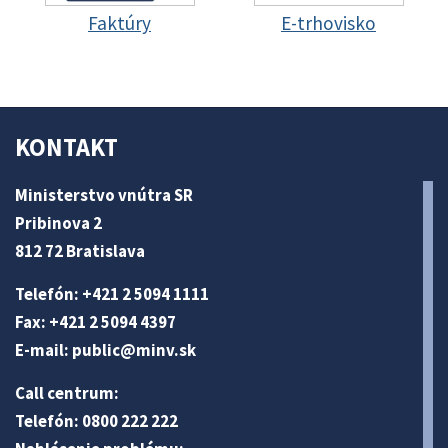
Faktúry
E-trhovisko
KONTAKT
Ministerstvo vnútra SR
Pribinova 2
812 72 Bratislava
Telefón: +421 2 5094 1111
Fax: +421 2 5094 4397
E-mail:
public@minv
.sk
Call centrum:
Telefón: 0800 222 222