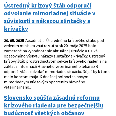
Ústredný krízový štáb odporučí
odvolanie mimoriadnej situácie v
súvislosti s nákazou slintačky a
krívačky
20. 05. 2025
Zasadnutie Ústredného krízového štábu pod
vedením ministra vnútra v utorok 20. mája 2025 bolo
zamerané na vyhodnotenie aktuálnej situácie a riziká
opätovného výskytu nákazy slintačky a krívačky. Ústredný
krízový štáb prostredníctvom sekcie krízového riadenia na
základe informácií Hlavného veterinárneho lekára SR
odporučí vláde odvolať mimoriadnu situáciu. Dôjsť by k tomu
malo koncom mája. K dnešnej polnoci sa novým
mimoriadnym núdzovým opatrením hlavného
veterinárneho...
Slovensko spúšťa zásadnú reformu
krízového riadenia pre bezpečnejšiu
budúcnosť všetkých občanov