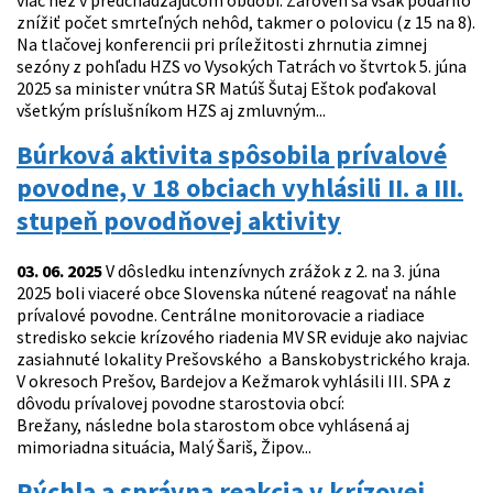
viac než v predchádzajúcom období. Zároveň sa však podarilo
znížiť počet smrteľných nehôd, takmer o polovicu (z 15 na 8).
Na tlačovej konferencii pri príležitosti zhrnutia zimnej
sezóny z pohľadu HZS vo Vysokých Tatrách vo štvrtok 5. júna
2025 sa minister vnútra SR Matúš Šutaj Eštok poďakoval
všetkým príslušníkom HZS aj zmluvným...
Búrková aktivita spôsobila prívalové
povodne, v 18 obciach vyhlásili II. a III.
stupeň povodňovej aktivity
03. 06. 2025
V dôsledku intenzívnych zrážok z 2. na 3. júna
2025 boli viaceré obce Slovenska nútené reagovať na náhle
prívalové povodne. Centrálne monitorovacie a riadiace
stredisko sekcie krízového riadenia MV SR eviduje ako najviac
zasiahnuté lokality Prešovského a Banskobystrického kraja.
V okresoch Prešov, Bardejov a Kežmarok vyhlásili III. SPA z
dôvodu prívalovej povodne starostovia obcí:
Brežany, následne bola starostom obce vyhlásená aj
mimoriadna situácia, Malý Šariš, Žipov...
Rýchla a správna reakcia v krízovej