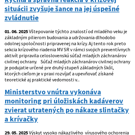
situácii zvyšuje šance na jej úspešné
zvládnutie
01. 06. 2025
Vštepovanie týchto znalostí od mladého veku je
základným pilierom budovania a udržovania dlhodobo
odolnej spoločnosti pripravenej na krízy. Aj tento rok preto
sekcia krízového riadenia MV SR v rámci svojich preventívnych
aktivít pripravila celoslovenskú súťaž mladých záchranárov
civilnej ochrany. Súťaž mladých záchranárov civilnej ochrany
je podujatie určené pre druhý stupeň základných škôl,
ktorých cieľom je v praxi rozvíjať a upevňovať získané
teoretické aj praktické vedomosti v...
Ministerstvo vnútra vykonáva
monitoring pri úložiskách kadáverov
zvierat utratených po nákaze slintačky
a krívačky
29. 05. 2025
Výskyt vysoko nákazlivého vírusového ochorenia