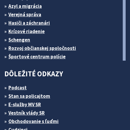
Azyl a migrácia
Verejná správa
Hasiči a záchranári
Krízové riadenie
Schengen
Rozvoj občianskej spoločnosti
Športové centrum polície
DÔLEŽITÉ ODKAZY
Podcast
Stan sa policajtom
E-služby MV SR
Vestník vlády SR
Obchodovanie s ľuďmi
Cudzinci