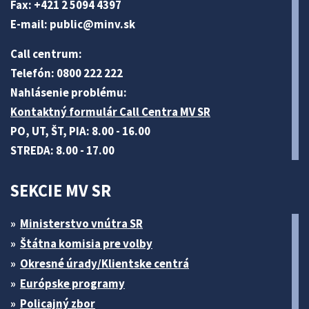
Fax: +421 2 5094 4397
E-mail:
public@minv
.sk
Call centrum:
Telefón: 0800 222 222
Nahlásenie problému:
Kontaktný formulár Call Centra MV SR
PO, UT, ŠT, PIA: 8.00 - 16.00
STREDA: 8.00 - 17.00
SEKCIE MV SR
Ministerstvo vnútra SR
Štátna komisia pre volby
Okresné úrady/Klientske centrá
Európske programy
Policajný zbor