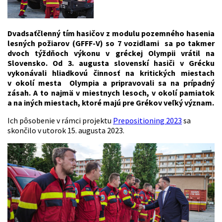
Dvadsaťčlenný tím hasičov z modulu pozemného hasenia
lesných požiarov (GFFF-V) so 7 vozidlami sa po takmer
dvoch týždňoch výkonu v gréckej Olympii vrátil na
Slovensko. Od 3. augusta slovenskí hasiči v Grécku
vykonávali hliadkovú činnosť na kritických miestach
v okolí mesta Olympia a pripravovali sa na prípadný
zásah. A to najmä v miestnych lesoch, v okolí pamiatok
a na iných miestach, ktoré majú pre Grékov veľký význam.
Ich pôsobenie v rámci projektu
Prepositioning 2023
sa
skončilo v utorok 15. augusta 2023.