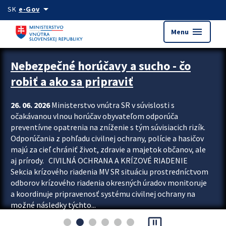
Preskocit na hlavný obsah
arrow_drop_down
SK
e-Gov
menu
Menu
Zastavit automatický posun upútavok
Nebezpečné horúčavy a sucho - čo
robiť a ako sa pripraviť
26. 06. 2026
Ministerstvo vnútra SR v súvislosti s
očakávanou vlnou horúčav obyvateľom odporúča
preventívne opatrenia na zníženie s tým súvisiacich rizík.
Odporúčania z pohľadu civilnej ochrany, polície a hasičov
majú za cieľ chrániť život, zdravie a majetok občanov, ale
aj prírody. CIVILNÁ OCHRANA A KRÍZOVÉ RIADENIE
Sekcia krízového riadenia MV SR situáciu prostredníctvom
odborov krízového riadenia okresných úradov monitoruje
a koordinuje pripravenosť systému civilnej ochrany na
možné následky týchto...
pause_presentation
Viac