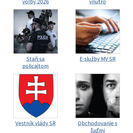
voľby 2026
vnútro
Staň sa
E-služby MV SR
policajtom
Vestník vlády SR
Obchodovanie s
ľuďmi