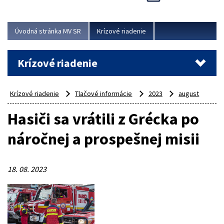
Úvodná stránka MV SR
Krízové riadenie
Krízové riadenie
Krízové riadenie
Tlačové informácie
2023
august
Hasiči sa vrátili z Grécka po
náročnej a prospešnej misii
18. 08. 2023