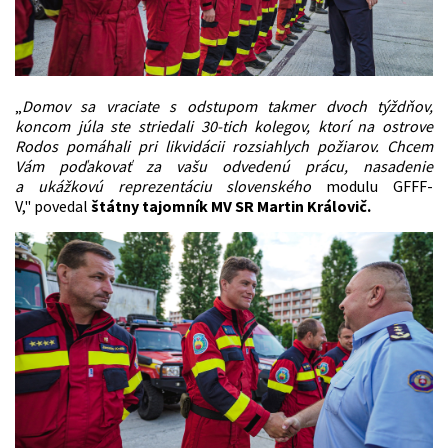
„
Domov sa vraciate s odstupom takmer dvoch týždňov,
koncom júla ste striedali 30-tich kolegov, ktorí na ostrove
Rodos pomáhali pri likvidácii rozsiahlych požiarov. Chcem
Vám poďakovať za vašu odvedenú prácu, nasadenie
a ukážkovú reprezentáciu slovenského
modulu GFFF-
V," povedal
štátny tajomník MV SR
Martin Královič.