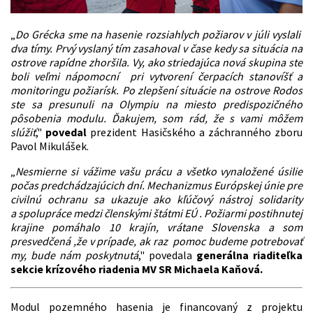
„
Do Grécka sme na hasenie rozsiahlych požiarov v júli vyslali
dva tímy. Prvý vyslaný tím zasahoval v čase kedy sa situácia na
ostrove rapídne zhoršila. Vy, ako striedajúca nová skupina ste
boli veľmi nápomocní pri vytvorení čerpacích stanovíšť a
monitoringu požiarísk. Po zlepšení situácie na ostrove Rodos
ste sa presunuli na Olympiu na miesto predispozičného
pôsobenia modulu. Ďakujem, som rád, že s vami môžem
slúžiť
,"
povedal
prezident Hasičského a záchranného zboru
Pavol Mikulášek.
„
Nesmierne si vážime vašu prácu a všetko vynaložené úsilie
počas predchádzajúcich dní. Mechanizmus Európskej únie pre
civilnú ochranu sa ukazuje ako kľúčový nástroj solidarity
a spolupráce medzi členskými štátmi EÚ . Požiarmi postihnutej
krajine pomáhalo 10 krajín, vrátane Slovenska a som
presvedčená ,že v prípade, ak raz pomoc budeme potrebovať
my, bude nám poskytnutá
," povedala
generálna riaditeľka
sekcie krízového riadenia MV SR Michaela Kaňová.
Modul pozemného hasenia je financovaný z projektu