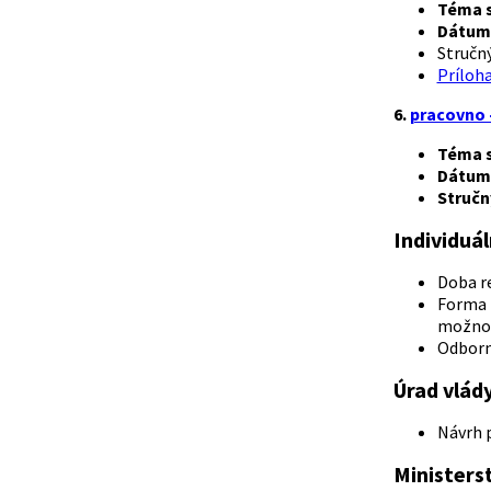
Téma s
Dátum 
Stručný
Príloh
6.
pracovno 
Téma s
Dátum 
Stručn
Individuá
Doba re
Forma 
možnos
Odborn
Úrad vlád
Návrh p
Ministerst