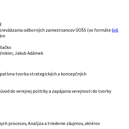
3
prevádzania odborných zamestnancov ÚOŠS (vo formáte
6x6
kám
dlačko
Winkler, Jakub Adámek
cipatívna tvorba strategických a koncepčných
, úvod do verejnej politiky a zapájania verejnosti do tvorby
ych procesov, Analýza a triedenie záujmov, aktérov