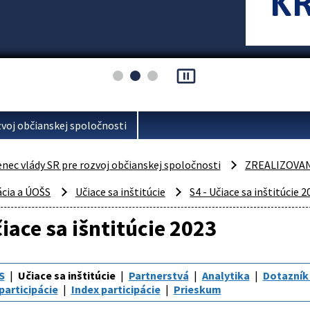
pause_presentation
voj občianskej spoločnosti
ec vlády SR pre rozvoj občianskej spoločnosti
ZREALIZOVA
ácia a ÚOŠS
Učiace sa inštitúcie
S4 - Učiace sa inštitúcie 
čiace sa išntitúcie 2023
S
Učiace sa inštitúcie
Partnerstvá
Analytika
Dotazník
participácie
Index participácie
Prieskum