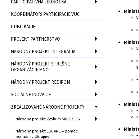
PARTICIPATÍVNA JEDNOTKA
Minist
KOORDINÁTORI PARTICIPÁCIE VÚC
v
PUBLIKÁCIE
v
PROJEKT PARTNERSTVO
Minist
v
NÁRODNÝ PROJEKT INTEGRÁCIA
v
NÁRODNÝ PROJEKT STREŠNÉ
s
ORGANIZÁCIE MNO
•
NÁRODNÝ PROJEKT REDIPOM
•
SOCIÁLNE INOVÁCIE
Minist
ZREALIZOVANÉ NÁRODNÉ PROJEKTY
•
•
Národný projekt Výskum MNO a OS
Minist
Národný projekt EUCARE – pomoc
•
osobám z Ukrajiny