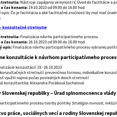
tretnutia:
Nástroje zapájania verejnosti V, Úvod do facilitácie a p
a čas konania:
19.10.2023 od 09.00 do 16.00 hod.
 opis: Čo je facilitácia a aké facilitačné zručnosti by mal mať úrad
a
– konzultačné stretnutie
tretnutia:
Finalizácia návrhu participatívneho procesu
a čas konania:
26.10.2023 od 09.00 do 16.00 hod.
ý opis:
Finalizácia návrhu participatívneho procesu vybranej politi
lne konzultácie k návrhom participatívneho procesu
alizácie konzultácií: 19.-26.10.2023
konzultačných stretnutí: prezenčnou formou, individuálne konzul
ť využili najmä počas posledných dvoch stretnutí
á konzultantka: Alexandra Poláková Suchalová
y Slovenskej republiky – Úrad splnomocnenca vlád
articipatívneho procesu tvorby politiky
Stratégia rovnosti, inklúz
vo práce, sociálnych vecí a rodiny Slovenskej repu