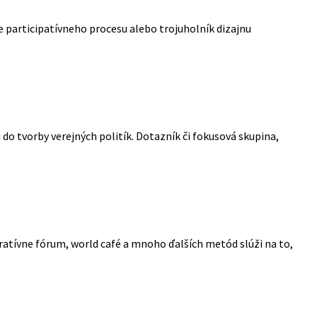
e participatívneho procesu alebo trojuholník dizajnu
o tvorby verejných politík. Dotazník či fokusová skupina,
ratívne fórum, world café a mnoho ďalších metód slúži na to,