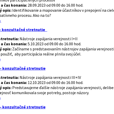
níkov participatívnych procesov
a čas konania:
28.09.2023 od 09.00 do 16.00 hod.
ý opis:
Identifikovanie a mapovanie účastníkov v prepojení na ciel
patívneho procesu. Ako na to?
a
- konzultačné stretnutie
tretnutia:
Nástroje zapájania verejnosti I+II
a čas konania:
5.10.2023 od 09.00 do 16.00 hod.
ý opis:
Začíname s predstavovaním nástrojov zapájania verejnosti d
 použiť, aby participácia reálne plnila svoj účel.
a
– konzultačné stretnutie
tretnutia:
Nástroje zapájania verejnosti III+IV
a čas konania:
12.10.2023 od 09.00 do 16.00 hod.
ý opis:
Predstavujeme ďalšie nástroje zapájania verejnosti, delibe
ejnosť komunikovala svoje potreby, postoje názory.
a
– konzultačné stretnutie