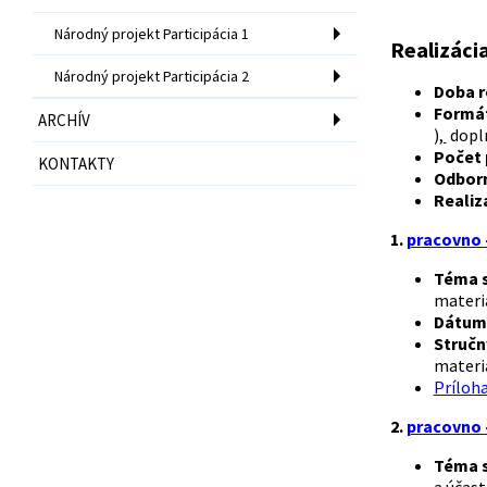
Národný projekt Participácia 1
Realizácia
Národný projekt Participácia 2
Doba r
Formát
ARCHÍV
),
dopln
Počet 
KONTAKTY
Odborn
Realiz
1.
pracovno 
Téma s
materiá
Dátum 
Stručn
materiá
Príloh
2.
pracovno 
Téma s