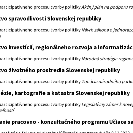
articipatívneho procesu tvorby politiky
Akčný plán na podporu ro
tvo spravodlivosti Slovenskej republiky
articipatívneho procesu tvorby politiky
Návrh zákona o jednorazo
m
vo investícií, regionálneho rozvoja a informatizác
articipatívneho procesu tvorby politiky
Národná stratégia region
tvo životného prostredia Slovenskej republiky
articipatívneho procesu tvorby politiky
Zonácia národného park
ézie, kartografie a katastra Slovenskej republiky
articipatívneho procesu tvorby politiky
Legislatívny zámer k nove
eľností
nie pracovno - konzultačného programu Učiace sa 