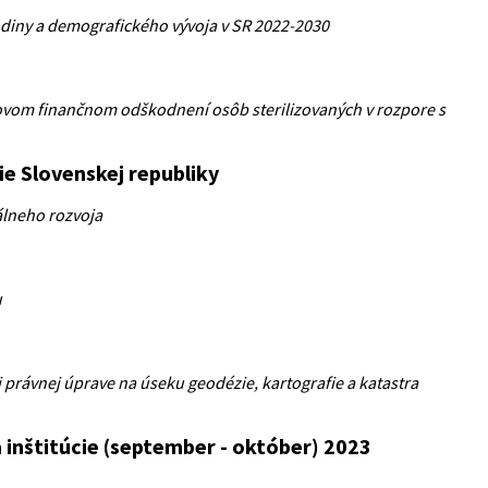
diny a demografického vývoja v SR 2022-2030
vom finančnom odškodnení osôb sterilizovaných v rozpore s
ie Slovenskej republiky
álneho rozvoja
u
j právnej úprave na úseku geodézie, kartografie a katastra
inštitúcie (september - október) 2023