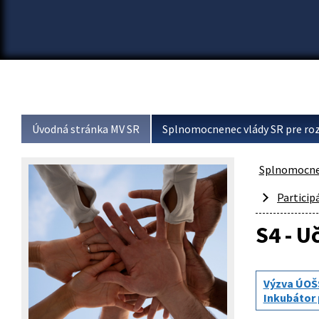
Úvodná stránka MV SR
Splnomocnenec vlády SR pre roz
Splnomocnen
Particip
S4 - U
Výzva ÚOŠ
Inkubátor 