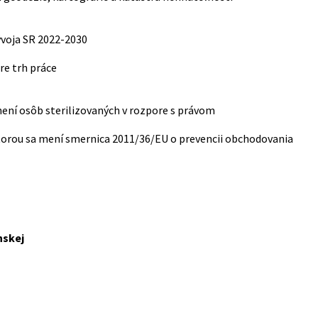
ývoja SR 2022-2030
re trh práce
ení osôb sterilizovaných v rozpore s právom
torou sa mení smernica 2011/36/EU o prevencii obchodovania
nskej