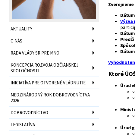
Zverejnenie 
Dátum 
Výzva 
partici
AKTUALITY
Dátum 
Predĺž
O NÁS
Spôsob
Dátum 
RADA VLÁDY SR PRE MNO
Vyhodnoteni
KONCEPCIA ROZVOJA OBČIANSKEJ
SPOLOČNOSTI
Ktoré ÚOŠ
INICIATÍVA PRE OTVORENÉ VLÁDNUTIE
Úrad v
v
MEDZINÁRODNÝ ROK DOBROVOĽNÍCTVA
v
2026
Minist
DOBROVOĽNÍCTVO
v
LEGISLATÍVA
Úrad g
v