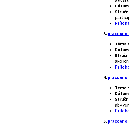
a účast
Dátum 
Stručn
partici
Príloh
3.
pracovno 
Téma s
Dátum 
Stručn
ako ich
Príloh
4.
pracovno 
Téma s
Dátum 
Stručn
aby ver
Príloh
5.
pracovno 