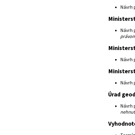
Návrh p
Ministers
Návrh p
právo
Ministerst
Návrh p
Ministers
Návrh p
Úrad geod
Návrh p
nehnut
Vyhodnote