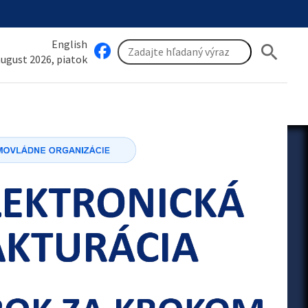
English
search
 august 2026, piatok