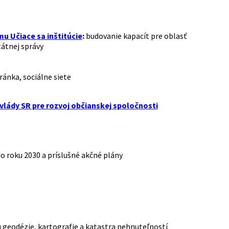
mu Učiace sa inštitúcie
:
budovanie kapacít pre oblasť
tátnej správy
ánka, sociálne siete
vlády SR pre rozvoj občianskej spoločnosti
3
do roku 2030 a príslušné akčné plány
u geodézie, kartografie a katastra nehnuteľností