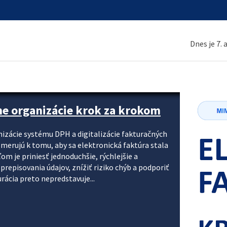
Dnes je 7.
ne organizácie krok za krokom
nizácie systému DPH a digitalizácie fakturačných
smerujú k tomu, aby sa elektronická faktúra stala
 je priniesť jednoduchšie, rýchlejšie a
repisovania údajov, znížiť riziko chýb a podporiť
rácia preto nepredstavuje...