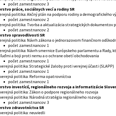
počet zamestnancov: 3
erstvo práce, sociálnych vecí a rodiny SR
erejná politika: Akčný plán na podporu rodiny a demografického v
počet zamestnancov: 2
erejná politika: Tvorba a aktualizácia strategických dokumentov p
počet zamestnancov: 2
erstvo spravodlivosti SR
erejná politika: Návrh zákona o jednorazovom finančnom odškodn
počet zamestnancov: 1
erejná politika: Návrh smernice Európskeho parlamentu a Rady, k
 ľuďmi a boji proti nemu a o ochrane obetí obchodovania
počet zamestnancov: 1
 verejná politika: Strategické žaloby proti verejnej účasti (SLAPP)
počet zamestnancov: 1
 verejná politika: Reforma opatrovníctva
počet zamestnancov: 1
erstvo investícií, regionálneho rozvoja a informatizácie Slove
 verejná politika: Zákon o podpore regionálneho rozvoja
 verejná politika: Národná stratégia regionálneho rozvoja
počet zamestnancov: 3
erstvo zdravotníctva SR
 verejná politika: neuviedli