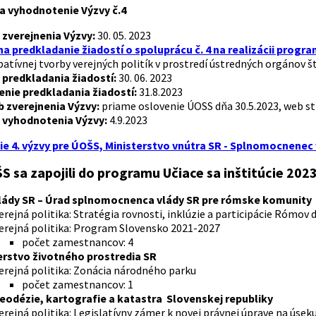
a vyhodnotenie Výzvy č.4
zverejnenia Výzvy:
30. 05. 2023
na predkladanie žiadostí o spoluprácu č. 4 na realizácii progra
patívnej tvorby verejných politík v prostredí ústredných orgánov š
predkladania žiadostí:
30. 06. 2023
enie predkladania žiadostí:
31.8.2023
 zverejnenia Výzvy:
priame oslovenie ÚOSS dňa 30.5.2023, web str
vyhodnotenia Výzvy:
4.9.2023
e 4. výzvy pre ÚOŠS, Ministerstvo vnútra SR - Splnomocnenec 
S sa zapojili do programu Učiace sa inštitúcie 202
lády SR – Úrad splnomocnenca vlády SR pre rómske komunity
erejná politika: Stratégia rovnosti, inklúzie a participácie Rómov 
erejná politika: Program Slovensko 2021-2027
počet zamestnancov: 4
erstvo životného prostredia SR
erejná politika: Zonácia národného parku
počet zamestnancov: 1
eodézie, kartografie a katastra Slovenskej republiky
erejná politika: Legislatívny zámer k novej právnej úprave na úsek