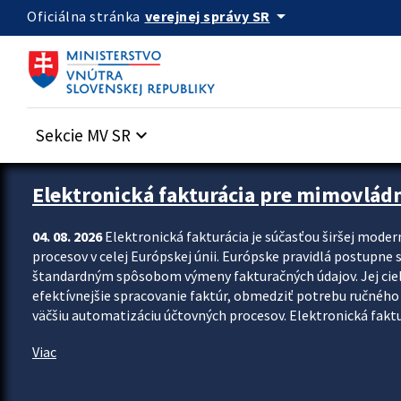
Preskocit na hlavný obsah
arrow_drop_down
verejnej správy SR
Oficiálna stránka
Sekcie MV SR
keyboard_arrow_down
Zastavit automatický posun upútavok
Elektronická fakturácia pre mimovlád
04. 08. 2026
Elektronická fakturácia je súčasťou širšej moder
procesov v celej Európskej únii. Európske pravidlá postupne 
štandardným spôsobom výmeny fakturačných údajov. Jej cieľom
efektívnejšie spracovanie faktúr, obmedziť potrebu ručného p
väčšiu automatizáciu účtovných procesov. Elektronická faktu
Viac