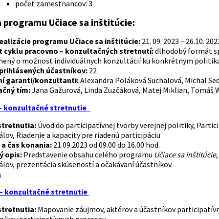
počet zamestnancov: 3
 programu Učiace sa inštitúcie:
ealizácie programu Učiace sa inštitúcie:
21. 09. 2023 – 26.10. 202
 cyklu pracovno – konzultačných stretnutí:
dlhodobý formát s
ený o možnosť individuálnych konzultácií ku konkrétnym politi
prihlásených účastníkov:
22
í garanti/konzultanti:
Alexandra Poláková Suchalová, Michal Se
ačný tím:
Jana Gažurová, Linda Zuzčáková, Matej Miklian, Tomáš 
- konzultačné stretnutie
tretnutia:
Úvod do participatívnej tvorby verejnej politiky, Parti
lov, Riadenie a kapacity pre riadenú participáciu
a čas konania:
21.09.2023 od 09.00 do 16.00 hod.
ý opis:
Predstavenie obsahu celého programu
Učiace sa inštitúcie
lov, prezentácia skúseností a očakávaní účastníkov.
a
– konzultačné stretnutie
tretnutia:
Mapovanie záujmov, aktérov a účastníkov participatívn