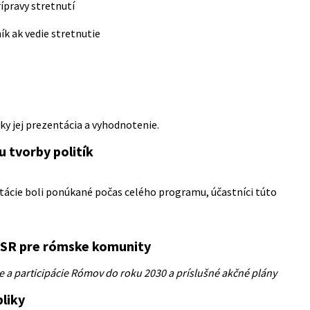
rípravy stretnutí
ník ak vedie stretnutie
ky jej prezentácia a vyhodnotenie.
 tvorby politík
tácie boli ponúkané počas celého programu, účastníci túto
y SR pre rómske komunity
ie a participácie Rómov do roku 2030 a príslušné akčné plány
bliky