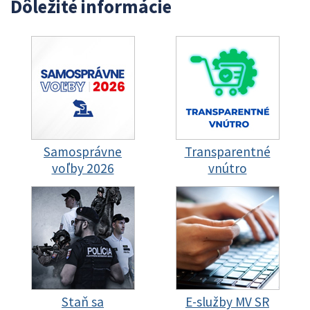
Dôležité informácie
Samosprávne
Transparentné
voľby 2026
vnútro
Staň sa
E-služby MV SR