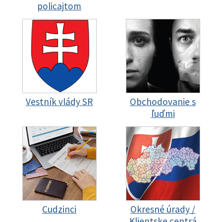
policajtom
Vestník vlády SR
Obchodovanie s
ľuďmi
Cudzinci
Okresné úrady /
Klientske centrá