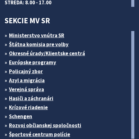
STREDA: 8.00 - 17.00
SEKCIE MV SR
Ministerstvo vnútra SR
Štátna komisia pre volby
Okresné úrady/Klientske centrá
Európske programy
Policajný zbor
Azyl a migrácia
Verejná správa
Hasiči a záchranári
Krízové riadenie
Schengen
Rozvoj občianskej spoločnosti
Športové centrum polície