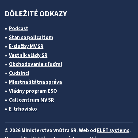
DÔLEŽITÉ ODKAZY
Podcast
Stan sa policajtom
E-služby MV SR
Vestník vlády SR
Obchodovanie s ľuďmi
Cudzinci
Miestna štátna správa
Vládny program ESO
Call centrum MV SR
E-trhovisko
© 2026 Ministerstvo vnútra SR. Web od
ELET systems
.