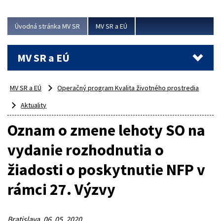
ubytovacie izby. Zrekonštruované...
Úvodná stránka MV SR
MV SR a EÚ
Viac
MV SR a EÚ
MV SR a EÚ
Operačný program Kvalita životného prostredia
Aktuality
Oznam o zmene lehoty SO na
vydanie rozhodnutia o
žiadosti o poskytnutie NFP v
rámci 27. Výzvy
Bratislava, 06. 05. 2020