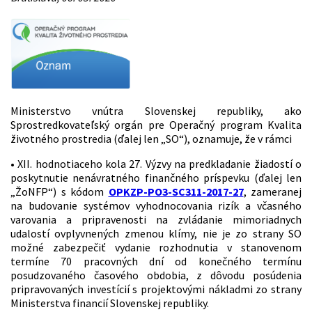
Ministerstvo vnútra Slovenskej republiky, ako
Sprostredkovateľský orgán pre Operačný program Kvalita
životného prostredia (ďalej len „SO“), oznamuje, že v rámci
• XII. hodnotiaceho kola 27. Výzvy na predkladanie žiadostí o
poskytnutie nenávratného finančného príspevku (ďalej len
„ŽoNFP“) s kódom
OPKZP-PO3-SC311-2017-27
, zameranej
na budovanie systémov vyhodnocovania rizík a včasného
varovania a pripravenosti na zvládanie mimoriadnych
udalostí ovplyvnených zmenou klímy, nie je zo strany SO
možné zabezpečiť vydanie rozhodnutia v stanovenom
termíne 70 pracovných dní od konečného termínu
posudzovaného časového obdobia, z dôvodu posúdenia
pripravovaných investícií s projektovými nákladmi zo strany
Ministerstva financií Slovenskej republiky.