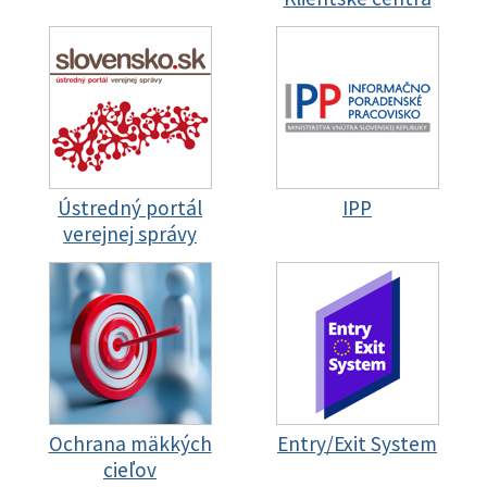
Ústredný portál
IPP
verejnej správy
Ochrana mäkkých
Entry/Exit System
cieľov