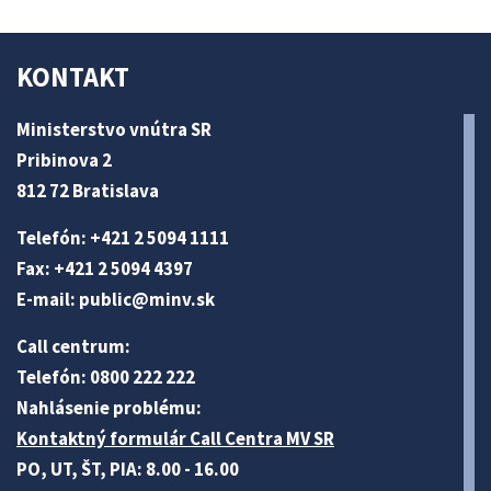
KONTAKT
Ministerstvo vnútra SR
Pribinova 2
812 72 Bratislava
Telefón: +421 2 5094 1111
Fax: +421 2 5094 4397
E-mail:
public@minv
.sk
Call centrum:
Telefón: 0800 222 222
Nahlásenie problému:
Kontaktný formulár Call Centra MV SR
PO, UT, ŠT, PIA: 8.00 - 16.00