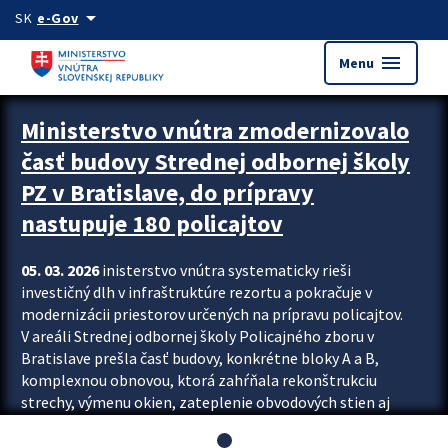
Preskocit na hlavný obsah
arrow_drop_down
SK
e-Gov
menu
Menu
Ministerstvo vnútra zmodernizovalo
časť budovy Strednej odbornej školy
PZ v Bratislave, do prípravy
nastupuje 180 policajtov
05. 03. 2026
inisterstvo vnútra systematicky rieši
investičný dlh v infraštruktúre rezortu a pokračuje v
modernizácii priestorov určených na prípravu policajtov.
V areáli Strednej odbornej školy Policajného zboru v
Bratislave prešla časť budovy, konkrétne bloky A a B,
komplexnou obnovou, ktorá zahŕňala rekonštrukciu
strechy, výmenu okien, zateplenie obvodových stien aj
modernizáciu inžinierskych sietí. Modernizácia sa dotkla
aj interiéru, kde vznikli nové učebne a moderné