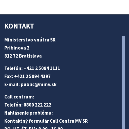
KONTAKT
Ministerstvo vnútra SR
Pribinova 2
812 72 Bratislava
Telefón: +421 2 5094 1111
Fax: +421 2 5094 4397
E-mail:
public@minv
.sk
Call centrum:
Telefón: 0800 222 222
Nahlásenie problému:
Kontaktný formulár Call Centra MV SR