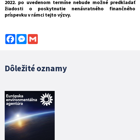
2022. po uvedenom termíne nebude možné predkladať
žiadosti o poskytnutie nenávratného finančného
príspevku v rámci tejto výzvy.
Facebook
Messenger
Gmail
Dôležité oznamy