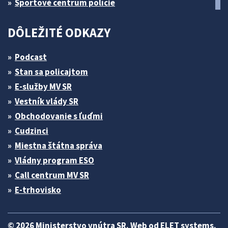
Športové centrum polície
DÔLEŽITÉ ODKAZY
Podcast
Stan sa policajtom
E-služby MV SR
Vestník vlády SR
Obchodovanie s ľuďmi
Cudzinci
Miestna štátna správa
Vládny program ESO
Call centrum MV SR
E-trhovisko
© 2026 Ministerstvo vnútra SR. Web od
ELET systems
.