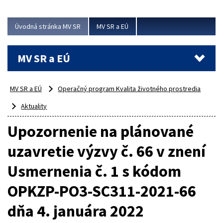
ubytovacie izby. Zrekonštruované...
Úvodná stránka MV SR
MV SR a EÚ
Viac
MV SR a EÚ
MV SR a EÚ
Operačný program Kvalita životného prostredia
Aktuality
Upozornenie na plánované
uzavretie výzvy č. 66 v znení
Usmernenia č. 1 s kódom
OPKZP-PO3-SC311-2021-66
dňa 4. januára 2022