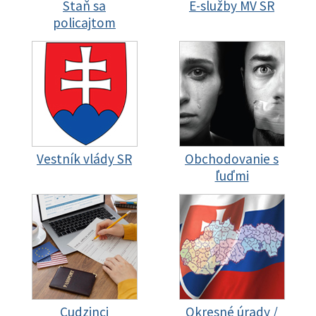
Staň sa
E-služby MV SR
policajtom
Vestník vlády SR
Obchodovanie s
ľuďmi
Cudzinci
Okresné úrady /