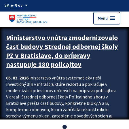
Preskocit na hlavný obsah
arrow_drop_down
SK
e-Gov
menu
Menu
Ministerstvo vnútra zmodernizovalo
časť budovy Strednej odbornej školy
PZ v Bratislave, do prípravy
nastupuje 180 policajtov
05. 03. 2026
inisterstvo vnútra systematicky rieši
investičný dlh v infraštruktúre rezortu a pokračuje v
modernizácii priestorov určených na prípravu policajtov.
V areáli Strednej odbornej školy Policajného zboru v
Bratislave prešla časť budovy, konkrétne bloky A a B,
komplexnou obnovou, ktorá zahŕňala rekonštrukciu
strechy, výmenu okien, zateplenie obvodových stien aj
modernizáciu inžinierskych sietí. Modernizácia sa dotkla
aj interiéru, kde vznikli nové učebne a moderné