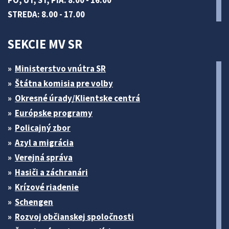
PO, UT, ŠT, PIA: 8.00 - 16.00
STREDA: 8.00 - 17.00
SEKCIE MV SR
Ministerstvo vnútra SR
Štátna komisia pre volby
Okresné úrady/Klientske centrá
Európske programy
Policajný zbor
Azyl a migrácia
Verejná správa
Hasiči a záchranári
Krízové riadenie
Schengen
Rozvoj občianskej spoločnosti